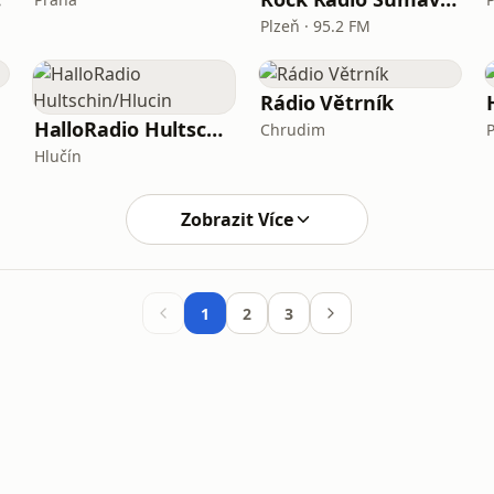
Plzeň · 95.2 FM
Rádio Větrník
HalloRadio Hultschin/Hlucin
Chrudim
Hlučín
Zobrazit Více
1
2
3