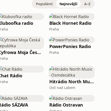
Populární
Nejnovější
A–Z
Kluboofka radio
Black Hornet Radio
Praha
Praha
PowerPonies Radio
Cyfrowa Moja Česká republika
Praha
Praha
Chat Rádio
Hitrádio North Music - Osmdesátka
Praha
Ústí nad Labem
Rádio SÁZAVA
Rádio Ostravan
Praha
Ostrava