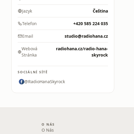
Jazyk
Čeština
Telefon
+420 585 224 035
Email
studio@radiohana.cz
Webová
radiohana.cz/radio-hana-
Stránka
skyrock
SOCIÁLNÍ SÍTĚ
@RadioHanaSkyrock
O NÁS
O Nás