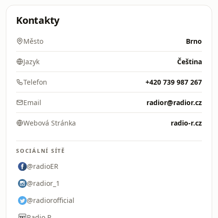
Kontakty
Město
Brno
Jazyk
Čeština
Telefon
+420 739 987 267
Email
radior@radior.cz
Webová Stránka
radio-r.cz
SOCIÁLNÍ SÍTĚ
@radioER
@radior_1
@radiorofficial
Radio R