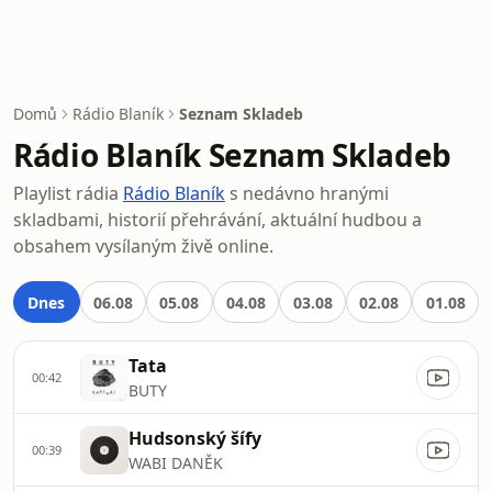
Domů
Rádio Blaník
Seznam Skladeb
Rádio Blaník Seznam Skladeb
Playlist rádia
Rádio Blaník
s nedávno hranými
skladbami, historií přehrávání, aktuální hudbou a
obsahem vysílaným živě online.
Dnes
06.08
05.08
04.08
03.08
02.08
01.08
Tata
00:42
BUTY
Hudsonský šífy
00:39
WABI DANĚK