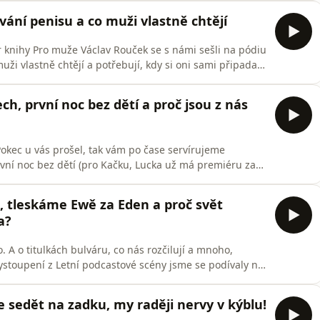
movým olejem v laciné čokoládě. Za všechny mámy
vání penisu a co muži vlastně chtějí
 knihy Pro muže Václav Rouček se s námi sešli na pódiu
uži vlastně chtějí a potřebují, kdy si oni sami připadají
okejové šatně, kde se anomálie neodpouští a taky proč
nu.Bavil Tě díl? Dej nám to vědět do komentářů nebo na
h, první noc bez dětí a proč jsou z nás
Pokec u vás prošel, tak vám po čase servírujeme
rvní noc bez dětí (pro Kačku, Lucka už má premiéru za
ávné otoky z mikrojehličkování u naší Hany a ty špatné z
etického okénka.A k tomu všemu vám prozradíme, že
e, tleskáme Ewě za Eden a proč svět
a?
 A o titulkách bulváru, co nás rozčilují a mnoho,
ystoupení z Letní podcastové scény jsme se podívaly na
vůbec pořád je, kdo z toho těží, jestli vůbec ještě někdo
o, jak my patriarchát zneužíváme. Prostě nebraly jsme si
 sedět na zadku, my raději nervy v kýblu!