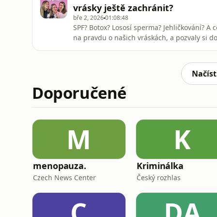
být mámou není jen štěstí,
vrásky ještě zachránit?
bře 2, 2026
01:08:48
SPF? Botox? Lososí sperma? Jehličkování? A c
na pravdu o našich vráskách, a pozvaly si do
Jekatěrinu Nagy.Půjde s vráskami Katky ještě
kosmetické produkty a prostě „být dobrá“? A 
mar
Načíst
Doporučené
M
K
menopauza.
Kriminálka
Czech News Center
Český rozhlas
C
DA