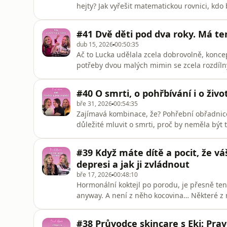
hejty? Jak vyřešit matematickou rovnici, kdo b
kdo vstávat k prvnímu a kdo ke druhému dítě
růžové studio přivítalo tentokrát muže! Matěj
#41 Dvě děti pod dva roky. Má t
no v
dub 15, 2026
00:50:35
Ač to Lucka udělala zcela dobrovolně, koncep
potřeby dvou malých mimin se zcela rozdílný
dostanete i tu dlouhou verzi. Může jít člově
nedejbože najíst a napít? Doporučila by Luck
#40 O smrti, o pohřbívání i o živo
běhajícím šílencem, co kopal
bře 31, 2026
00:54:35
Zajímavá kombinace, že? Pohřební obřadnice
důležité mluvit o smrti, proč by neměla být 
posledních přáních - pohřeb totiž nemusí být
třeba i ekologický. Měla by si Katka vybrat 
#39 Když máte dítě a pocit, že vá
když přepíše n
depresi a jak ji zvládnout
bře 17, 2026
00:48:10
Hormonální koktejl po porodu, je přesně ten 
anyway. A není z něho kocovina… Některé z 
poporodní blues, ale pětina žen po porodu 
deprese. U nás to byla Kačka. A stále ještě
#38 Průvodce skincare s Eki: Prav