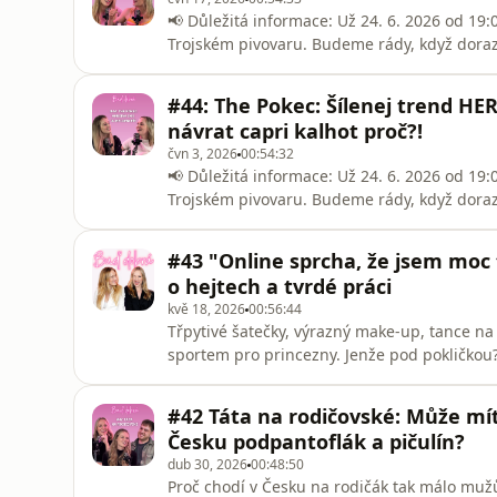
📢 Důležitá informace: Už 24. 6. 2026 od 19
Trojském pivovaru. Budeme rády, když dorazít
https://connect.boomevents.org/cs/letni-po
doma nebo vystoupit z komfortní zóny a cest
#44: The Pokec: Šílenej trend HE
zkušenost mezi peklem a zemí. Kam jsme s
návrat capri kalhot proč?!
čvn 3, 2026
00:54:32
📢 Důležitá informace: Už 24. 6. 2026 od 19
Trojském pivovaru. Budeme rády, když dorazít
https://connect.boomevents.org/cs/letni-po
si: „Už máme podcast, proč ale pořád máme p
#43 "Online sprcha, že jsem moc 
vymyslely nový formát, nicméně se starými 
o hejtech a tvrdé práci
kvě 18, 2026
00:56:44
Třpytivé šatečky, výrazný make-up, tance na
sportem pro princezny. Jenže pod pokličkou?
sítích a hlavně neskutečná dřina. To všechn
reprezentantkou v tancích na ledě Natálií T
#42 Táta na rodičovské: Může mít
Jak se u ní projevil
Česku podpantoflák a pičulín?
dub 30, 2026
00:48:50
Proč chodí v Česku na rodičák tak málo muž