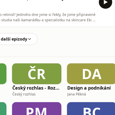
o retinol? Jednoho dne jsme si řekly, že jsme připravené
 studia naši kamarádku a specialistku na skincare Eki –
 něco dělat? Proč by si Lucka měla smazat aplikaci na
které trendy skutečně fungují, a které jsou jen drahý
 další epizody
ČR
DA
Český rozhlas - Rozhovory
Design a podnikání
Český rozhlas
Jana Pěkná
PM
BC