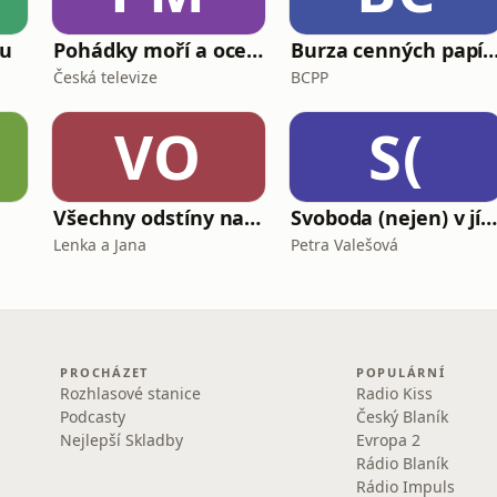
ku
Pohádky moří a oceánů
Burza cenných papírů 
Česká televize
BCPP
VO
S(
Všechny odstíny narcismu
Svoboda (nejen) v jídl
Lenka a Jana
Petra Valešová
PROCHÁZET
POPULÁRNÍ
Rozhlasové stanice
Radio Kiss
Podcasty
Český Blaník
Nejlepší Skladby
Evropa 2
Rádio Blaník
Rádio Impuls