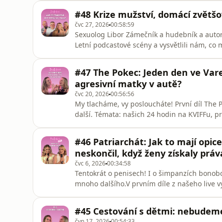
mixujeme bio mrkev a chráníme je před pal
#48 Krize mužství, domácí zvětšo
malých dětí jsme se ptaly i na t
čvc 27, 2026
00:58:59
Sexuolog Libor Zámečník a hudebník a autor
Letní podcastové scény a vysvětlili nám, co m
jako správní chlapi, co všechno se děje v h
není dobrý nápad si do penisu píchat vazelí
#47 The Pokec: Jeden den ve Varec
buddo
agresivní matky v autě?
čvc 20, 2026
00:56:56
My tlacháme, vy posloucháte! První díl The 
další. Témata: našich 24 hodin na KVIFFu, p
sebou a tak na děti vůbec nemyslela), ty spr
laseru a tip na nejlepší krém v rámci kosm
#46 Patriarchát: Jak to mají opic
jsme občas agresivn
neskončil, když ženy získaly práv
čvc 6, 2026
00:34:58
Tentokrát o penisech! I o šimpanzích bonobo.
mnoho dalšího.V prvním díle z našeho live v
patriarchát. Proč muži vládnou, jestli to tak 
a taky jsme si posvítily samy na sebe a na t
#45 Cestování s dětmi: nebudeme
ser
čvn 17, 2026
00:54:33