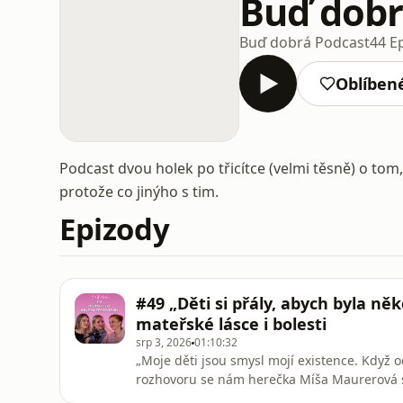
Buď dobr
Buď dobrá Podcast
44 E
Oblíben
Podcast dvou holek po třicítce (velmi těsně) o tom
protože co jinýho s tim.
Epizody
#49 „Děti si přály, abych byla něk
mateřské lásce i bolesti
srp 3, 2026
01:10:32
„Moje děti jsou smysl mojí existence. Když od
rozhovoru se nám herečka Míša Maurerová svě
vymodlená dvojčata, proč chodila po porodu