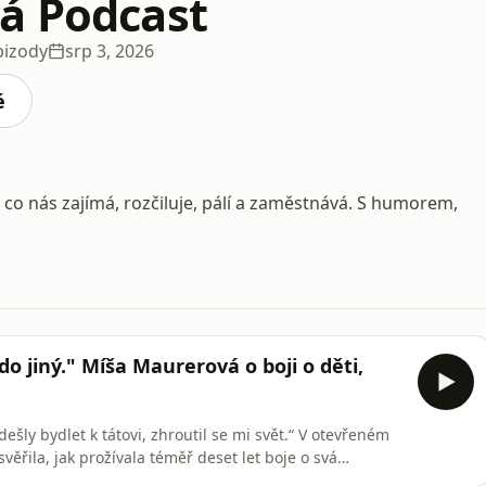
á Podcast
pizody
srp 3, 2026
é
, co nás zajímá, rozčiluje, pálí a zaměstnává. S humorem,
do jiný." Míša Maurerová o boji o děti,
ešly bydlet k tátovi, zhroutil se mi svět.“ V otevřeném
řila, jak prožívala téměř deset let boje o svá
 nonstop polonahá a proč děti neocení, že jim