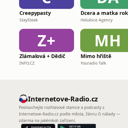
Creepypasty
Dcera a matka ro
StaySteak
Holubice Agency
Z+
MH
Zlámalová + Dědič
Mimo hřiště
INFO.CZ
Youradio Talk
Internetove-Radio.cz
Poslouchejte rozhlasové stanice a podcasty z
Internetove-Radio.cz podle města, žánru či nálady —
zdarma na jakémkoli zařízení.