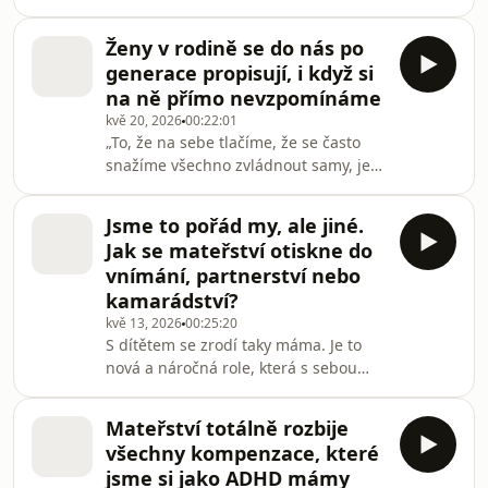
může těhotenství maskovat. Žena si
podcastu Houpa
řekne, že je to k jejímu stavu a že to
Ženy v rodině se do nás po
nic není. A ani lékaři na to nemusí u
generace propisují, i když si
těhotné ženy vždycky myslet, že by to
na ně přímo nevzpomínáme
nádor mohl být. Tahle souhra
kvě 20, 2026
00:22:01
okolností vede k tomu, že se ženy k
„To, že na sebe tlačíme, že se často
nám dostávají v pozdějším stadiu, než
snažíme všechno zvládnout samy, je
by to muselo být,“ říká Michael
vzor, který nám daly naše mámy a
Halaška, který je předním českým
babičky. Musely bychom do naší
expertem
Jsme to pořád my, ale jiné.
historie sáhnout hodně hluboko,
Jak se mateřství otiskne do
abychom našli kořeny toho, kdo
vnímání, partnerství nebo
vlastně jsme,“ říká polská novinářka
kamarádství?
Joanna Kuciel Frydryszak.Všechny díly
kvě 13, 2026
00:25:20
podcastu Houpačky můžete pohodlně
S dítětem se zrodí taky máma. Je to
poslouchat v mobilní aplikaci
nová a náročná role, která s sebou
mujRozhlas pro Android a iOS nebo
nese spoustu fyzických i mentálních
na webu mujRozhlas.cz.
změn. „Označuje to termín
Mateřství totálně rozbije
matrescence. Je to zásadní a
všechny kompenzace, které
přechodové období stejně jako
jsme si jako ADHD mámy
pubescence nebo adolescence,“ říká