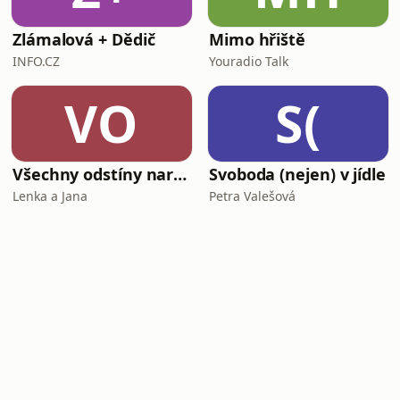
Zlámalová + Dědič
Mimo hřiště
INFO.CZ
Youradio Talk
VO
S(
Všechny odstíny narcismu
Svoboda (nejen) v jídle
Lenka a Jana
Petra Valešová