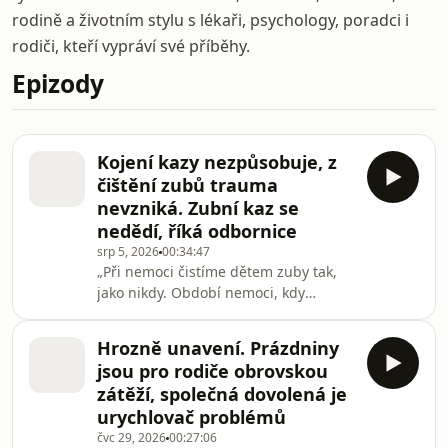
rodině a životním stylu s lékaři, psychology, poradci i
rodiči, kteří vypráví své příběhy.
Epizody
Kojení kazy nezpůsobuje, z
čištění zubů trauma
nevzniká. Zubní kaz se
nedědí, říká odbornice
srp 5, 2026
00:34:47
„Při nemoci čistíme dětem zuby tak,
jako nikdy. Období nemoci, kdy
podáváme sirupy na horečku nebo
antibiotika a dítě má sníženou
Hrozně unavení. Prázdniny
imunitu, je velmi rizikové. Stačí čistit
jsou pro rodiče obrovskou
jednou denně, ale pořádně. K tomu
zátěží, společná dovolená je
můžeme podávat mikrobiotika na
urychlovač problémů
cucání,“ říká dentální hygienistka
čvc 29, 2026
00:27:06
Anna Hájková.Všechny díly podcastu