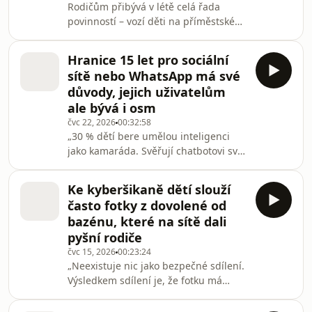
Rodičům přibývá v létě celá řada
Houpačky můžete pohodlně
povinností – vozí děti na příměstské
poslouchat v mobilní aplikaci
tábory, berou je s sebou do práce,
mujRozhlas pro Android a iOS nebo
řeší, co budou doma samy obědvat,
na we
Hranice 15 let pro sociální
vymýšlejí logistiku a převozy. „Letní
sítě nebo WhatsApp má své
prázdniny přinášejí do našeho života
důvody, jejich uživatelům
specifická témata. K běžné pracovní
ale bývá i osm
agendě přibývá velká porce péče.
čvc 22, 2026
00:32:58
Máme pocit, že když jsme péči
„30 % dětí bere umělou inteligenci
nezajistili jinde, urveme ji celou sami.
jako kamaráda. Svěřují chatbotovi svá
A to se nedá,“ říká Lucie Hermánková,
tajemství, žádají ho o rady, baví se s
lektorka
ním o intimních věcech a o sexu. AI ve
Ke kyberšikaně dětí slouží
všem vyhoví, což je v přímém rozporu
často fotky z dovolené od
s tím, jak to funguje v normálním
bazénu, které na sítě dali
životě, kde musíme nestále řešit
pyšní rodiče
nějaké konflikty. Komunikace s AI je
čvc 15, 2026
00:23:24
příjemná a návyková,“ říká Kamil
„Neexistuje nic jako bezpečné sdílení.
Kopecký, vědec a vedoucí projektu E-
Výsledkem sdílení je, že fotku má
Bezpečí.Všechny díly podcastu
někdo jiný, než vy, a může si s ní
Houpačky
dělat, co chce,“ vysvětluje Kamil