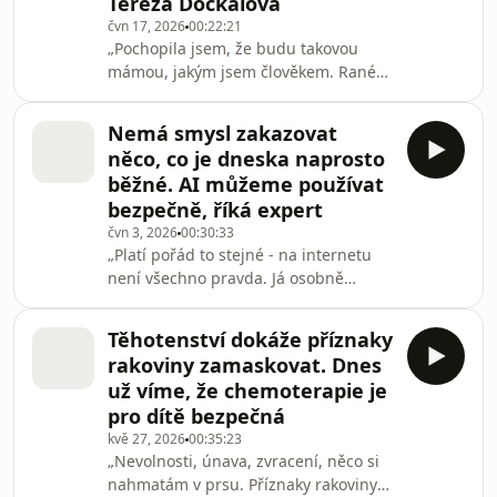
Tereza Dočkalová
Houpačky můžete pohodlně
čvn 17, 2026
00:22:21
poslouchat v mobilní aplikaci
„Pochopila jsem, že budu takovou
mujRozhlas pro Android a iOS nebo
mámou, jakým jsem člověkem. Rané
na webu mujRozhlas.cz.
rodičovství není dobrá doba se nějak
od základů měnit. Já už dávno o sobě
Nemá smysl zakazovat
nemám žádné iluze a vím, kde jsou
něco, co je dneska naprosto
moje limity a v čem jsem skvělý
běžné. AI můžeme používat
člověk,“ říká máma pětileté
bezpečně, říká expert
Berty.Všechny díly podcastu Houpačky
čvn 3, 2026
00:30:33
můžete pohodlně poslouchat v
„Platí pořád to stejné - na internetu
mobilní aplikaci mujRozhlas pro
není všechno pravda. Já osobně
Android a iOS nebo na webu
funguju tak, že většině věcí na
mujRozhlas.cz.
internetu věřím, dokud se neukáže, že
Těhotenství dokáže příznaky
je to nepravda. To se dost možná otočí
rakoviny zamaskovat. Dnes
– budeme se dostávat do situace, kdy
už víme, že chemoterapie je
nebudu věřit ničemu, dokud si to
pro dítě bezpečná
neověřím a nejistím se, že je to
kvě 27, 2026
00:35:23
pravda,“ říká Karel Klatovský, lektor a
„Nevolnosti, únava, zvracení, něco si
manažer vzdělávacích programů
nahmatám v prsu. Příznaky rakoviny
společnosti Microsoft.Všechny díly