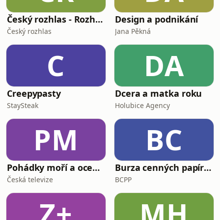
Český rozhlas - Rozhovory
Design a podnikání
Český rozhlas
Jana Pěkná
C
DA
Creepypasty
Dcera a matka roku
StaySteak
Holubice Agency
PM
BC
Pohádky moří a oceánů
Burza cenných papírů Praha
Česká televize
BCPP
Z+
MH