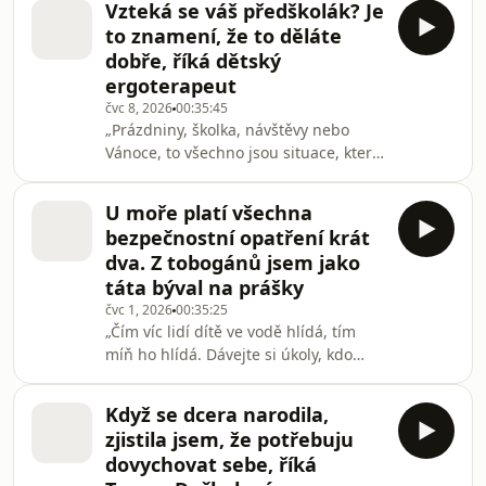
Vzteká se váš předškolák? Je
Kopecký, vědec a vedoucí projektu E-
to znamení, že to děláte
Bezpečí. „Je normální, že informace o
dobře, říká dětský
svých dětech sdílíme, je ale dobré
ergoterapeut
omezit jejich identitu. 70 % českých
čvc 8, 2026
00:35:45
rodičů sdílí na internetu údaje o svých
„Prázdniny, školka, návštěvy nebo
dětech, 6 % rodičů sdílí citlivé
Vánoce, to všechno jsou situace, které
údaje.“Všechny díly podcastu
náš režim nějak rozhodí a rozhodit
Houpačky m
můžou i našeho předškoláka. Afekt
U moře platí všechna
nebo vztekání neznamená, že jste
bezpečnostní opatření krát
špatný rodič. Schytáte to vy, protože
dva. Z tobogánů jsem jako
jste bezpečný přístav a dítě se u vás
táta býval na prášky
cítí přijaté. Je to vizitka, že spolu máte
čvc 1, 2026
00:35:25
blízký vztah,“ říká dětský ergoterapeut
„Čím víc lidí dítě ve vodě hlídá, tím
Daniel Stříbný.Všechny díly podcastu
míň ho hlídá. Dávejte si úkoly, kdo
Houpačky můžete pohodlně posl
konkrétně má teď dítě na starosti,“
říká v Houpačkách vodní záchranář a
Když se dcera narodila,
prezident Vodní záchranné služby
zjistila jsem, že potřebuju
Českého červeného kříže David
dovychovat sebe, říká
Smejkal.Všechny díly podcastu