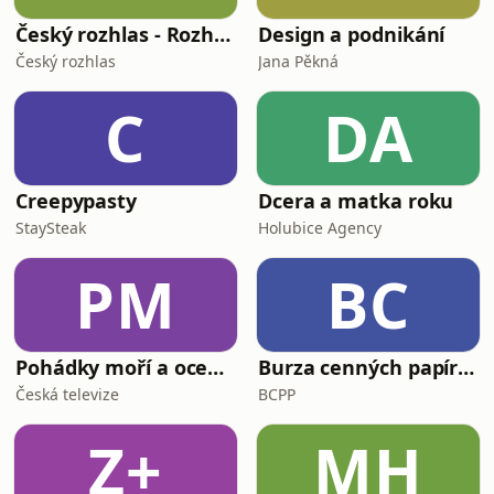
Český rozhlas - Rozhovory
Design a podnikání
Český rozhlas
Jana Pěkná
C
DA
Creepypasty
Dcera a matka roku
StaySteak
Holubice Agency
PM
BC
Pohádky moří a oceánů
Burza cenných papírů Praha
Česká televize
BCPP
Z+
MH