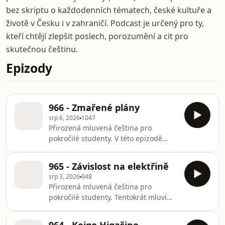
bez skriptu o každodenních tématech, české kultuře a
životě v Česku i v zahraničí. Podcast je určený pro ty,
kteří chtějí zlepšit poslech, porozumění a cit pro
skutečnou češtinu.
Epizody
966 - Zmařené plány
srp 6, 2026
1047
Přirozená mluvená čeština pro
pokročilé studenty. V této epizodě
vyprávím o nezdařeném výletu k
jezeru Tahoe.—Podpora mé tvorby:
965 - Závislost na elektřině
https://ko-
srp 3, 2026
948
fi.com/cestinasmichalemOnline lekce:
Přirozená mluvená čeština pro
https://italki.com/teacher/6989034Web:
pokročilé studenty. Tentokrát mluvím
https://cesky.buzzsprout.com/e-mail:
o výpadcích elektřiny a o tom, jaké
cestinasmichalem@gmail.comX:
problémy nám způsobují. Také krátce
https://x.com/CestinaMichalSend us