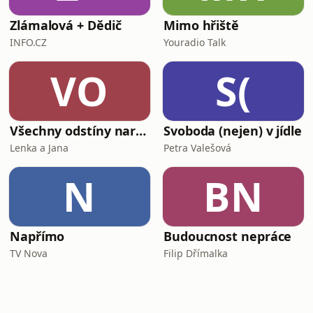
Zlámalová + Dědič
Mimo hřiště
INFO.CZ
Youradio Talk
VO
S(
Všechny odstíny narcismu
Svoboda (nejen) v jídle
Lenka a Jana
Petra Valešová
N
BN
Napřímo
Budoucnost nepráce
TV Nova
Filip Dřímalka