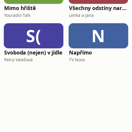
Mimo hřiště
Všechny odstíny narcismu
Youradio Talk
Lenka a Jana
S(
N
Svoboda (nejen) v jídle
Napřímo
Petra Valešová
TV Nova