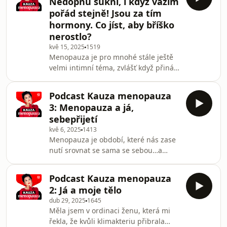
Nedopnu sukni, i když vážím
Kauza menopauza. Další povídání,
pořád stejně! Jsou za tím
tentokrát s podtitulem Seznamování a
hormony. Co jíst, aby bříško
lásky v menopauze
nerostlo?
kvě 15, 2025
1519
Menopauza je pro mnohé stále ještě
velmi intimní téma, zvlášť když přináší
řadu nepříjemností. Jednou z nich je
přibírání na váze: příroda pošle
Podcast Kauza menopauza
ženám tuk do oblasti břicha a vytvoří
3: Menopauza a já,
takzvané menopauzální bříško. Co s
sebepřijetí
tím? Hlavně nedržte drastické diety,
kvě 6, 2025
1413
mohly byste si uškodit, varuje v
Menopauza je období, které nás zase
podcastu Kauza menopauza známá
nutí srovnat se sama se sebou…a
lékařka.
možná stačí docela málo, abychom to
zvládly, říká psycholožka… Menopauza
Podcast Kauza menopauza
bývá často intimním tématem, o
2: Já a moje tělo
kterém se nahlas bavit nechceme, ale
dub 29, 2025
1645
v našich hlavách je spousta otázek
Měla jsem v ordinaci ženu, která mi
bez odpovědí. O menopauze se dnes
řekla, že kvůli klimakteriu přibrala
mluví otevřeněji než dříve, ale přece