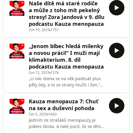
Naše dítě má staré rodiče
a může z toho mít pekelný
stresy! Zora Jandová v 9. dílu
podcastu Kauza menopauza
čvn 19, 2025
1757
„Jenom blbec hledá milenky
a novou práci!“ I muži mají
klimakterium. 8. díl
podcastu Kauza menopauza
čvn 12, 2025
1576
„U nás doma se na věk padesát plus
pěly ódy, a to ze strany mužů i žen,“
říká v dalším dílu podcastu Kauza
menopauza známá lékařka Kateřina
Kauza menopauza 7: Chuť
Cajthamlová. Ženy přicházejí do
na sex a duševní pohoda
menopauzy – a muže čeká něco
čvn 5, 2025
1663
podobného v podobě andropauzy. A
Jedním ze strašáků menopauzy je
jestliže je to pro mnohé dámy stále
pokles libida. A také pocit, že se tělo
tabu, pánové jsou na tom ještě
mění, není tak hezké, jako bývalo, a