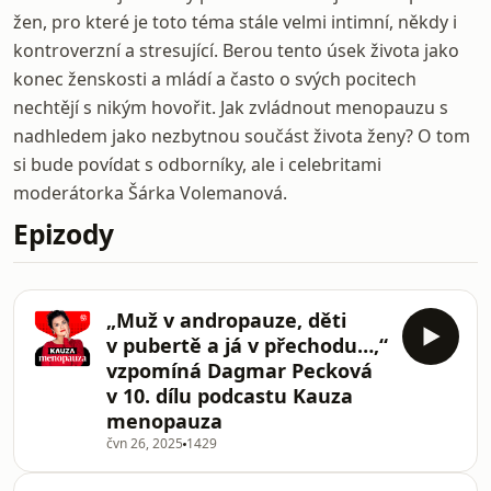
žen, pro které je toto téma stále velmi intimní, někdy i
kontroverzní a stresující. Berou tento úsek života jako
konec ženskosti a mládí a často o svých pocitech
nechtějí s nikým hovořit. Jak zvládnout menopauzu s
nadhledem jako nezbytnou součást života ženy? O tom
si bude povídat s odborníky, ale i celebritami
moderátorka Šárka Volemanová.
Epizody
„Muž v andropauze, děti
v pubertě a já v přechodu…,“
vzpomíná Dagmar Pecková
v 10. dílu podcastu Kauza
menopauza
čvn 26, 2025
1429