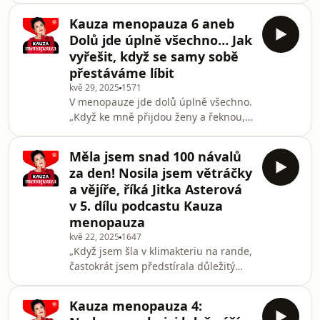
výrazně hůř. Proto je nejvyšší čas tato
tím ženám ubývá sebevědomí. Možná
témata veřejně otevírat
Kauza menopauza 6 aneb
i proto se mnohé nechtějí o
Dolů jde úplně všechno… Jak
menopauze otevřeně bavit. Na
vyřešit, když se samy sobě
některé důležité otázky odpoví další
přestáváme líbit
díl pořadu Kauza menopauza se
kvě 29, 2025
1571
známou sexuoložkou Laurou
V menopauze jde dolů úplně všechno.
Janáčkovou.
„Když ke mně přijdou ženy a řeknou,
že se staraly o všechno a o všechny a
že je čas udělat konečně něco pro
Měla jsem snad 100 návalů
sebe, ráda jim pomůžu…,“ říká Eva
za den! Nosila jsem větráčky
Dřevínková, zkušená lékařka v oboru
a vějíře, říká Jitka Asterová
plastické chirurgie.
v 5. dílu podcastu Kauza
menopauza
kvě 22, 2025
1647
„Když jsem šla v klimakteriu na rande,
častokrát jsem předstírala důležitý
telefonát, aby muž naproti mně
nepoznal, že mám právě nával,“ říká
Kauza menopauza 4:
Jitka Asterová v dalším dílu podcastu