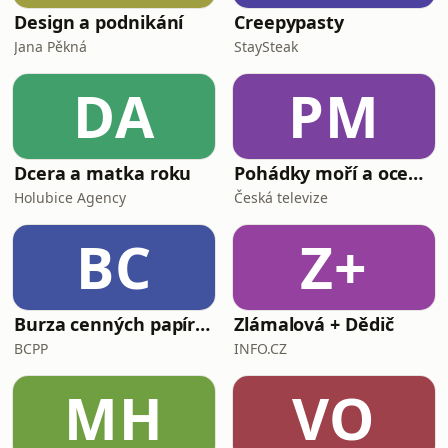
Design a podnikání
Creepypasty
Jana Pěkná
StaySteak
DA
PM
Dcera a matka roku
Pohádky moří a oceánů
Holubice Agency
Česká televize
BC
Z+
Burza cenných papírů Praha
Zlámalová + Dědič
BCPP
INFO.CZ
MH
VO