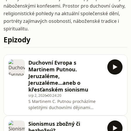
náboženskými konfesemi. Prostor pro duchovní úvahy,
religionistické pohledy na aktuální společenské dění,
portréty zajímavých osobností, náboženské tradice i
spiritualitu.
Epizody
Duchovní Evropa s
Martinem Putnou.
Jeruzaléme,
Jeruzaléme...aneb o
křesťanském sionismu
srp 2, 2026
00:24:20
S Martinem C. Putnou procházíme
spletitými duchovními dějinami
Evropy napříč národy i náboženskými
konfesemi.Všechny díly podcastu
Sionismus zbožný či
Spirituála můžete pohodlně
bezbožný?