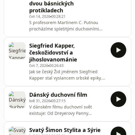
dvou básnických
mujRozhlas.cz.
protikladech
čvn 14, 2026
00:28:21
S profesorem Martinem C. Putnou
procházíme spletitými duchovními
dějinami Evropy napříč národy i
náboženskými konfesemi.Všechny díly
Siegfried Kapper,
podcastu Spirituála můžete pohodlně
českožidovství a
poslouchat v mobilní aplikaci
jihoslovanománie
mujRozhlas pro Android a iOS nebo
čvn 7, 2026
00:26:43
na webu mujRozhlas.cz.
Jak se český Žid jménem Siegfried
Kapper stal vyslancem srbské epiky.
Co Čechy v 19. století na Srbsku tolik
lákalo? A uspělo českožidovské hnutí,
Dánský duchovní film
nebo ne? Všechny díly podcastu
kvě 31, 2026
00:27:15
Spirituála můžete pohodlně
V dánském filmu duchovní svět
poslouchat v mobilní aplikaci
existuje: Od Dreyerovy Panny
mujRozhlas pro Android a iOS nebo
orleánské k současné farářské rodině,
na webu mujRozhlas.cz.
která jde po velmi tajemných cestách
Svatý Šimon Stylita a Sýrie
Páně.Všechny díly podcastu Spirituála