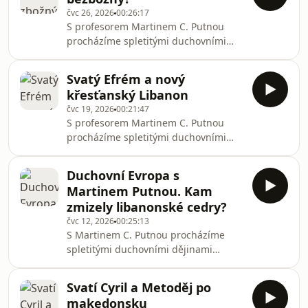
poslouchat v mobilní aplikaci
čvc 26, 2026
00:26:17
mujRozhlas pro Android a iOS nebo
S profesorem Martinem C. Putnou
na webu mujRozhlas.cz.
procházíme spletitými duchovními
dějinami Evropy napříč národy i
náboženskými konfesemi.Všechny díly
Svatý Efrém a nový
podcastu Spirituála můžete pohodlně
křesťanský Libanon
poslouchat v mobilní aplikaci
čvc 19, 2026
00:21:47
mujRozhlas pro Android a iOS nebo
S profesorem Martinem C. Putnou
na webu mujRozhlas.cz.
procházíme spletitými duchovními
dějinami Evropy napříč národy i
náboženskými konfesemi.Všechny díly
Duchovní Evropa s
podcastu Spirituála můžete pohodlně
Martinem Putnou. Kam
poslouchat v mobilní aplikaci
zmizely libanonské cedry?
mujRozhlas pro Android a iOS nebo
čvc 12, 2026
00:25:13
na webu mujRozhlas.cz.
S Martinem C. Putnou procházíme
spletitými duchovními dějinami
Evropy napříč národy i náboženskými
konfesemi. Všechny díly podcastu
Svatí Cyril a Metoděj po
Spirituála můžete pohodlně
makedonsku
poslouchat v mobilní aplikaci