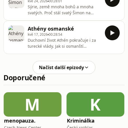
kvě 24, 2026
00:28:01
můžete pohodlně poslouchat v
Sýrie, země mnoha bohů a mnoha
mobilní aplikaci mujRozhlas pro
svatých. Proč stál svatý Šimon na
Android a iOS nebo na webu
sloupu? A proč se jím inspiroval Luis
mujRozhlas.cz.
Buňuel? Všechny díly podcastu
Athény osmanské
Spirituála můžete pohodlně
kvě 17, 2026
00:28:54
poslouchat v mobilní aplikaci
Duchovní život Athén pokračuje i za
mujRozhlas pro Android a iOS nebo
turecké vlády. Jak si osmanští
na webu mujRozhlas.cz.
cestovatelé vykládali antické ruiny a
jak o těch ruinách snili
romantici.Všechny díly podcastu
Načíst další epizody
Spirituála můžete pohodlně
Doporučené
poslouchat v mobilní aplikaci
mujRozhlas pro Android a iOS nebo
na webu mujRozhlas.cz.
M
K
menopauza.
Kriminálka
Czech News Center
Český rozhlas