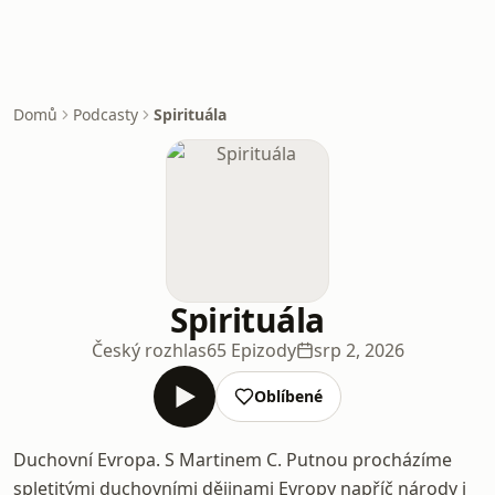
Domů
Podcasty
Spirituála
Spirituála
Český rozhlas
65 Epizody
srp 2, 2026
Oblíbené
Duchovní Evropa. S Martinem C. Putnou procházíme
spletitými duchovními dějinami Evropy napříč národy i