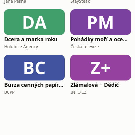
Jana Pěkná
StaySteak
DA
PM
Dcera a matka roku
Pohádky moří a oceánů
Holubice Agency
Česká televize
BC
Z+
Burza cenných papírů Praha
Zlámalová + Dědič
BCPP
INFO.CZ