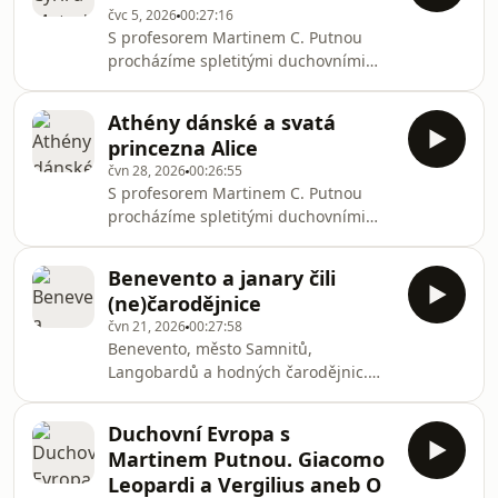
čvc 5, 2026
00:27:16
mujRozhlas pro Android a iOS nebo
S profesorem Martinem C. Putnou
na webu mujRozhlas.cz.
procházíme spletitými duchovními
dějinami Evropy napříč národy i
náboženskými konfesemi.Všechny díly
Athény dánské a svatá
podcastu Spirituála můžete pohodlně
princezna Alice
poslouchat v mobilní aplikaci
čvn 28, 2026
00:26:55
mujRozhlas pro Android a iOS nebo
S profesorem Martinem C. Putnou
na webu mujRozhlas.cz.
procházíme spletitými duchovními
dějinami Evropy napříč národy i
náboženskými konfesemi.Všechny díly
Benevento a janary čili
podcastu Spirituála můžete pohodlně
(ne)čarodějnice
poslouchat v mobilní aplikaci
čvn 21, 2026
00:27:58
mujRozhlas pro Android a iOS nebo
Benevento, město Samnitů,
na webu mujRozhlas.cz.
Langobardů a hodných čarodějnic.
Magie a lékařství na italském
Jihu.Všechny díly podcastu Spirituála
Duchovní Evropa s
můžete pohodlně poslouchat v
Martinem Putnou. Giacomo
mobilní aplikaci mujRozhlas pro
Leopardi a Vergilius aneb O
Android a iOS nebo na webu