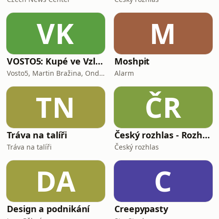
VK
M
VOSTO5: Kupé ve Vzletu
Moshpit
Vosto5, Martin Bražina, Ondřej Cihlář, Petr Prokop, Ondřej Bauer
Alarm
TN
ČR
Tráva na talíři
Český rozhlas - Rozhovory
Tráva na talíři
Český rozhlas
DA
C
Design a podnikání
Creepypasty