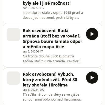
byly ale i jiné možnosti
Trębacz, ředitel polského Židovského
zář 2, 2025
1717
historického institutu Emmanuela
Japonsko se stalo v srpnu 1945 první a
Ringelbluma.
dosud jedinou zemí, proti níž byla
použita jaderná zbraň. Američané
zvažovali, zda ji kvůli možným
Rok osvobození: Rudá
obětem, mají použít a jakým
armáda útočí bez varování.
způsobem. Nakonec atomové bomby
Srpnová bouře lámala odpor
na Hirošimu a Nagasaki shodili,
a měnila mapu Asie
protože Japonsko návrh kapitulace
srp 9, 2025
847
odmítlo a Američané se báli vysokých
Na frontě dlouhé 5300 kilometrů
ztrát při dobývání Japonských ostrovů,
začíná útočit Rudá armáda. Kavalerie
říká v rámci projektu Rok osvobození
a kolony tanků i automobilů se valí
historik Vít Smetana z
přes pouštní oblast vnitřního
Rok osvobození: Výbuch,
Mongolska a pokouší se překonat
který změnil svět. Před 80
pohoří Velký Chingan. Další vojáci
lety shořela Hirošima
překračují řeky Amur a Ussuri,
srp 6, 2025
1297
překonávají bažiny a hustě porostlé
Tři stříbrné bombardéry se ve výšce
hory. Druhá část klešťového útoku
sunou ranní oblohou nad Hirošimou.
proti Japonsku směřuje od
Císařští orli proti nim nevzlétají, jsou