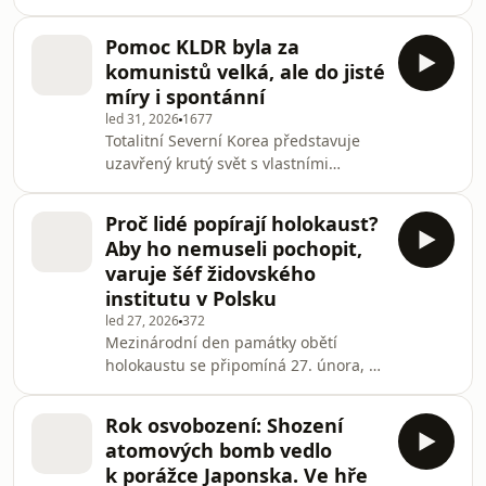
Británii mu chtěli hned letět na
pomoc, ale nemohli. Britové jim nedali
Pomoc KLDR byla za
povolení, protože byla jasně
komunistů velká, ale do jisté
stanovená demarkační linie mezi
míry i spontánní
Sověty a západními Spojenci a Praha
led 31, 2026
1677
spadala do sovětské zóny.
Totalitní Severní Korea představuje
uzavřený krutý svět s vlastními
pravidly, který je těžké poznat. V 50.
letech však byly vztahy KLDR a
Proč lidé popírají holokaust?
Československa mimořádně silné a
Aby ho nemuseli pochopit,
mnozí se do Koreje vydali pomáhat,
varuje šéf židovského
protože země, která napadla Jižní
institutu v Polsku
Koreu, patřila do tábora míru a
led 27, 2026
372
socialismu, jak se říkalo. To vše
Mezinárodní den památky obětí
připomíná výstava Ruku v ruce s
holokaustu se připomíná 27. února, v
Koreou v pražském Kampusu
den výročí osvobození tábora
Hybernská, kde je k vidění na dvě st
Auschwitz, kde bylo zavražděno přes
Rok osvobození: Shození
1,1 milionu lidí. Proč je to právě toto
atomových bomb vedlo
datum a jak čelit osvětimské lži
k porážce Japonska. Ve hře
popírající holokaust, vysvětluje Michał