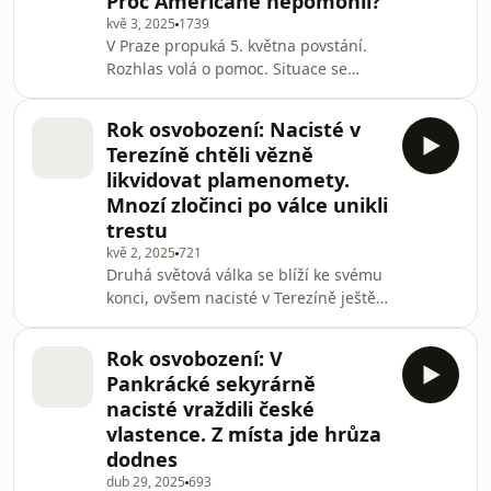
Proč Američané nepomohli?
Smetana. V pokračování rozhovoru
kvě 3, 2025
1739
jsme se zaměřili na to, jak moc se
V Praze propuká 5. května povstání.
angažovali českoslovenští
Rozhlas volá o pomoc. Situace se
představitelé v osvobození Prahy.
zhoršuje, na předměstích metropole
se tvrdě bojuje. Hrozbou jsou zasahují
Rok osvobození: Nacisté v
jednotky SS z Benešova na Pankráci i
Terezíně chtěli vězně
Schörnerova armádní skupina Střed.
likvidovat plamenomety.
Proudové Messerschmitty 262
Mnozí zločinci po válce unikli
bombardují budovu rozhlasu. Oči se
trestu
upírají na západ. Americké jednotky
se dávají do pohybu. Plzeň osvobozují
kvě 2, 2025
721
Druhá světová válka se blíží ke svému
6. května. Na Prahu ani na České
konci, ovšem nacisté v Terezíně ještě
Budějovice už n
připravují hrůzné završení své vlády
teroru nad vězni ze zdejšího ghetta a
Rok osvobození: V
z policejní věznice gestapa v Malé
Pankrácké sekyrárně
pevnosti. Chystají místo pro jejich
nacisté vraždili české
hromadnou likvidaci za pomoci vody i
vlastence. Z místa jde hrůza
plamenometů. Začínají také práce na
dodnes
výstavbě plynové komory. Mnozí viníci
zločinů však přesto později uniknou
dub 29, 2025
693