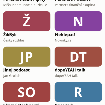
Míša Pienmunne a Zuzka Fejfarová
Partners finanční skupina
Ž
N
ŽiliByli
Neklepat!
Český rozhlas
Novinky.cz
JP
DT
Jinej podcast
dopeYEAH talk
Jan Grolich
dopeYEAH talk
SO
R