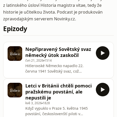
z latinského úsloví Historia magistra vitae, tedy že
historie je učitelkou života. Podcast je produkován
zpravodajským serverem Novinky.cz.
Epizody
Nepřipravený Sovětský svaz
německý útok zaskočil
čvn 21, 2026
1514
Hitlerovské Německo napadlo 22.
června 1941 Sovětský svaz, což
posunulo válku ke světové. Samotný
útok provází řada zvláštních okolností,
Letci v Británii chtěli pomoci
které připomněl v podcastu Novinek
pražskému povstání, ale
Tomáš Jakl z Vojenského historického
nepustili je
ústavu. Nepřipravené Sověty útok
kvě 3, 2026
1828
zaskočil.
Když vypuklo v Praze 5. května 1945
povstání, českoslovenští piloti v