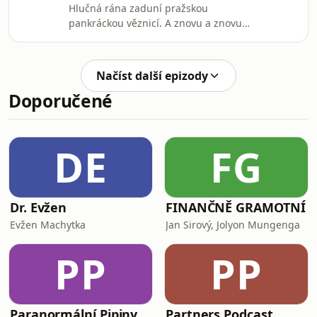
Hlučná rána zaduní pražskou
spravedlnosti.
pankráckou věznicí. A znovu a znovu.
Celkem pětkrát. 26. dubna 1945 ve
zdejší sekyrárně umírá setnutím hlavy
gilotinou posledních pět odsouzenců.
Načíst další epizody
Je mezi nimi i jedna žena.
Doporučené
Nejobávanější nacistické popraviště
protektorátu si právě vybírá své
poslední oběti. Svoji smrt zde našly
stovky českých vlastenců.
DE
FG
Dr. Evžen
FINANČNĚ GRAMOTNÍ
Evžen Machytka
Jan Sirový, Jolyon Mungenga
PP
PP
Paranormální Pipiny
Partners Podcast