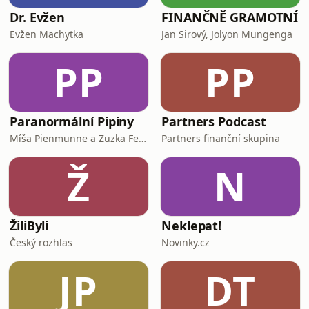
Dr. Evžen
FINANČNĚ GRAMOTNÍ
Evžen Machytka
Jan Sirový, Jolyon Mungenga
PP
PP
Paranormální Pipiny
Partners Podcast
Míša Pienmunne a Zuzka Fejfarová
Partners finanční skupina
Ž
N
ŽiliByli
Neklepat!
Český rozhlas
Novinky.cz
JP
DT