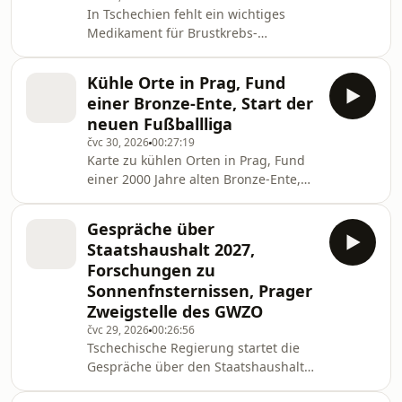
In Tschechien fehlt ein wichtiges
Medikament für Brustkrebs-
Patientinnen, die Agentur
CzechBusiness entsteht neu, die
Kühle Orte in Prag, Fund
Galerie der Bildenden Kunst in Ostrau
einer Bronze-Ente, Start der
feiert 100 Jahre
neuen Fußballliga
čvc 30, 2026
00:27:19
Karte zu kühlen Orten in Prag, Fund
einer 2000 Jahre alten Bronze-Ente,
Start der neuen Fußballliga in
Tschechien
Gespräche über
Staatshaushalt 2027,
Forschungen zu
Sonnenfnsternissen, Prager
Zweigstelle des GWZO
čvc 29, 2026
00:26:56
Tschechische Regierung startet die
Gespräche über den Staatshaushalt
2027, Brünner Experten zu