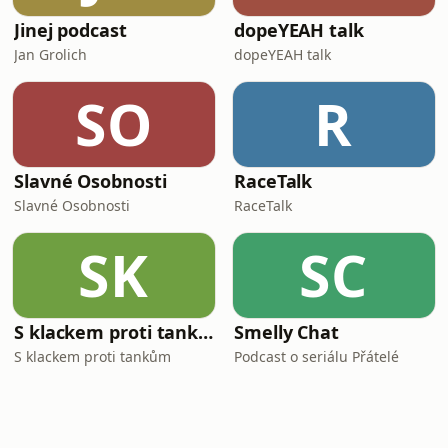
Jinej podcast
dopeYEAH talk
Jan Grolich
dopeYEAH talk
SO
R
Slavné Osobnosti
RaceTalk
Slavné Osobnosti
RaceTalk
SK
SC
S klackem proti tankům
Smelly Chat
S klackem proti tankům
Podcast o seriálu Přátelé