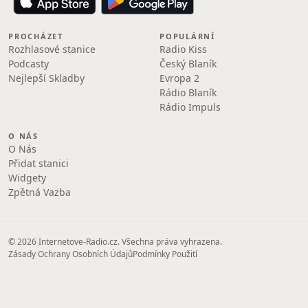
PROCHÁZET
POPULÁRNÍ
Rozhlasové stanice
Radio Kiss
Podcasty
Český Blaník
Nejlepší Skladby
Evropa 2
Rádio Blaník
Rádio Impuls
O NÁS
O Nás
Přidat stanici
Widgety
Zpětná Vazba
© 2026 Internetove-Radio.cz. Všechna práva vyhrazena.
Zásady Ochrany Osobních Údajů
Podmínky Použití