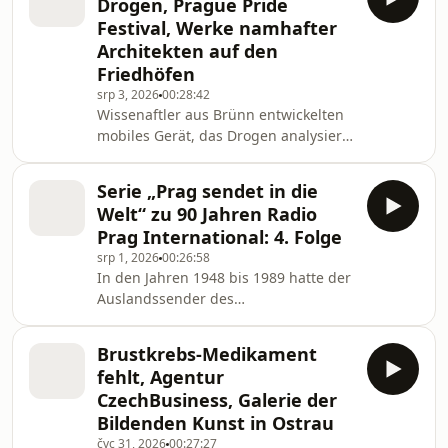
Drogen, Prague Pride
International
Festival, Werke namhafter
Architekten auf den
Friedhöfen
srp 3, 2026
00:28:42
Wissenaftler aus Brünn entwickelten
mobiles Gerät, das Drogen analysiert,
Programmmanagerin über das
Prague Pride Festival, Werke
Serie „Prag sendet in die
namhafter Architekten auf den
Welt“ zu 90 Jahren Radio
Friedhöfen
Prag International: 4. Folge
srp 1, 2026
00:26:58
In den Jahren 1948 bis 1989 hatte der
Auslandssender des
Tschechoslowakischen Rundfunks
unter anderem auch die Aufgabe, die
Brustkrebs-Medikament
kommunistischen Ideen
fehlt, Agentur
weiterzuverbreiten.
CzechBusiness, Galerie der
Bildenden Kunst in Ostrau
čvc 31, 2026
00:27:27