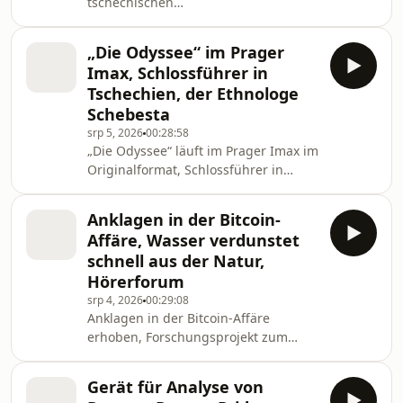
tschechischen
Fußballnationalmannschaft,
Zeitkapsel in der Erde auf dem
„Die Odyssee“ im Prager
Wenzelsplatz vergraben, Dürers
Imax, Schlossführer in
Rosenkranzfest wird restauriert
Tschechien, der Ethnologe
Schebesta
srp 5, 2026
00:28:58
„Die Odyssee“ läuft im Prager Imax im
Originalformat, Schlossführer in
Tschechien beginnen, der Ethnologe
Schebesta und seine Forschungen zu
Anklagen in der Bitcoin-
Pygmäen-Völkern
Affäre, Wasser verdunstet
schnell aus der Natur,
Hörerforum
srp 4, 2026
00:29:08
Anklagen in der Bitcoin-Affäre
erhoben, Forschungsprojekt zum
Phänomen des schnell verdunsteten
Wassers aus der Natur, 90.
Gerät für Analyse von
Geburtstag von Radio Prag