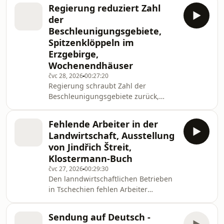
Sonnenfnsternissen, in Prag gibt es
Regierung reduziert Zahl
eine Zweigstelle des GWZO aus
der
Leipzig
Beschleunigungsgebiete,
Spitzenklöppeln im
Erzgebirge,
Wochenendhäuser
čvc 28, 2026
00:27:20
Regierung schraubt Zahl der
Beschleunigungsgebiete zurück,
Ausstellung über Spitzenklöppeln im
Ergebirge, Wochenendhäuser und
Fehlende Arbeiter in der
ihre Architektur
Landwirtschaft, Ausstellung
von Jindřich Štreit,
Klostermann-Buch
čvc 27, 2026
00:29:30
Den lanndwirtschaftlichen Betrieben
in Tschechien fehlen Arbeiter
unterschiedlicher Berufe, Ausstellung
von Jindřich Štreit in Olmütz,
Sendung auf Deutsch -
Klostermann-Buch