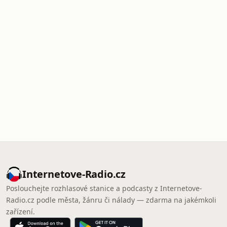
Internetove-Radio.cz
Poslouchejte rozhlasové stanice a podcasty z Internetove-
Radio.cz podle města, žánru či nálady — zdarma na jakémkoli
zařízení.