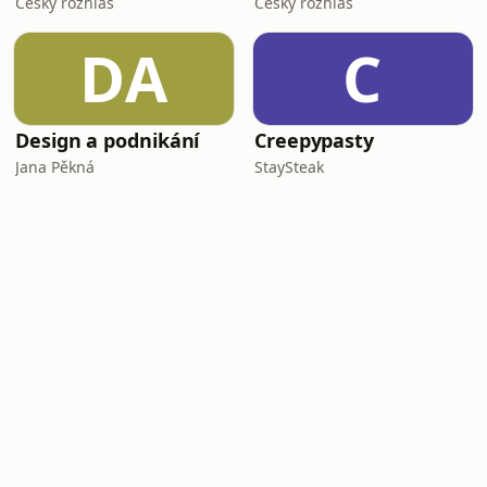
Český rozhlas
Český rozhlas
DA
C
Design a podnikání
Creepypasty
Jana Pěkná
StaySteak