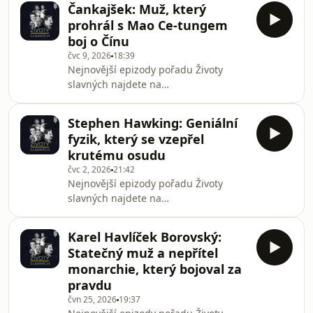
slavný vý
Čankajšek: Muž, který
Roosevelt je počtvrté v řadě uváděn
prohrál s Mao Ce-tungem
do úřadu, což se nikdy předtím ani
boj o Čínu
potom žádnému americkému
čvc 9, 2026
18:39
prezidentovi nepodařilo. Zatímco svět
Nejnovější epizody pořadu Životy
věří v jeho neotřesitelnou sílu
slavných najdete na
krizového manažera, on sám pod
herohero.co/zivotyslavnych | Je 10.
svým oblekem skrývá krutou pravdu o
prosince 1949 a z letiště v čínském
svém podlomeném zdraví a
Stephen Hawking: Geniální
městě Čcheng-tu odlétá v naprostém
ochrnutém těle. Hosted o
fyzik, který se vzepřel
utajení muž, který je ztělesněním
krutému osudu
bouřlivých čínských dějin 20. století.
čvc 2, 2026
21:42
Nejdřív se podílel na revoluci, která
Nejnovější epizody pořadu Životy
svrhla tisícileté čínské císařství. Pak se
slavných najdete na
s nacionalistickou stranou, zvanou
herohero.co/zivotyslavnych | Takhle
Kuomintang, snažil nejlidnatější zemi
ho znají takřka všichni. Tělo zkroucené
světa ovládno
Karel Havlíček Borovský:
na invalidním vozíku, strojový
Statečný muž a nepřítel
robotický hlas, velké, věčně těkající,
monarchie, který bojoval za
oči. To všechno kvůli vážnému
pravdu
neurodegenerativnímu onemocnění,
čvn 25, 2026
19:37
které postupně vedlo k jeho úplné