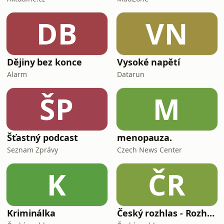
DB
VN
Dějiny bez konce
Vysoké napětí
Alarm
Datarun
ŠP
M
Šťastný podcast
menopauza.
Seznam Zprávy
Czech News Center
K
ČR
Kriminálka
Český rozhlas - Rozhovory