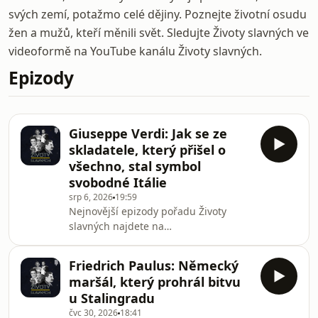
svých zemí, potažmo celé dějiny. Poznejte životní osudu
žen a mužů, kteří měnili svět. Sledujte Životy slavných ve
videoformě na YouTube kanálu Životy slavných.
Epizody
Giuseppe Verdi: Jak se ze
skladatele, který přišel o
všechno, stal symbol
svobodné Itálie
srp 6, 2026
19:59
Nejnovější epizody pořadu Životy
slavných najdete na
herohero.co/zivotyslavnych | Je 9.
března 1842 a v milánské La Scale má
Friedrich Paulus: Německý
premiéru opera Nabucco mladého,
maršál, který prohrál bitvu
teprve 28 letého skladatele Giuseppe
u Stalingradu
Verdiho. On sám je tak nervózní, že
čvc 30, 2026
18:41
ani nechtěl do divadla přijít. Úspěch