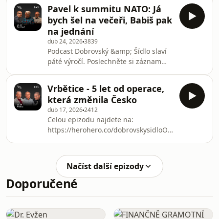
Slovensko další parlamentní volby.
k tomuto dílu si můžete přečíst n
Pavel k summitu NATO: Já
Jakkoliv země pod Ficovou vládou
bych šel na večeři, Babiš pak
prožívá zejména ekonomicky velmi
na jednání
složité období, průzkumy zatím
dub 24, 2026
3839
jednoznačnou převahu opozice
Podcast Dobrovský &amp; Šídlo slaví
neukazují.Poslechněte si záznam
páté výročí. Poslechněte si záznam
druhé části slavnostního živého
první části slavnostního živého
vystoupení podcastu Dobrovský
vystoupení s hostem prezidentem
&amp; Šídlo s hosty Petrem Bárdym a
Vrbětice - 5 let od operace,
Petrem Pavlem ze Vzletu v Praze.
Rastislavem
která změnila Česko
Natáčelo se v úterý 21. 4. 2026🗞️
dub 17, 2026
2412
Článek k této epizodě si můžete
Celou epizodu najdete na:
přečíst na Seznam zprávách
https://herohero.co/dobrovskysidloO
kauze Vrbětice s investigativním
novinářem Jaroslavem Spurným🗞️
Článek k této epizodě si můžete
Načíst další epizody
přečíst na Seznam zpráváchNovinář
Doporučené
mezi špiony a estébáky - předprodej
knihyVrbětice: ruská operace, která
změnila Česko - kniha