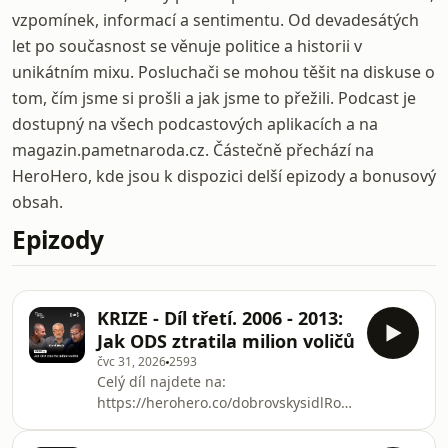
vzpomínek, informací a sentimentu. Od devadesátých
let po současnost se věnuje politice a historii v
unikátním mixu. Posluchači se mohou těšit na diskuse o
tom, čím jsme si prošli a jak jsme to přežili. Podcast je
dostupný na všech podcastových aplikacích a na
magazin.pametnaroda.cz. Částečně přechází na
HeroHero, kde jsou k dispozici delší epizody a bonusový
obsah.
Epizody
KRIZE - Díl třetí. 2006 - 2013:
Jak ODS ztratila milion voličů
čvc 31, 2026
2593
Celý díl najdete na:
https://herohero.co/dobrovskysidlRok
2006 se měl stát tím, kdy se ODS po
osmi letech v opozici velkolepě vrátí