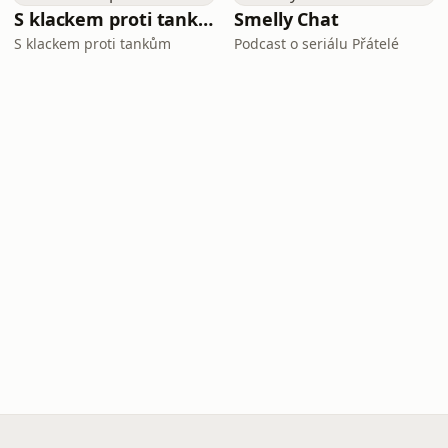
S klackem proti tankům
Smelly Chat
S klackem proti tankům
Podcast o seriálu Přátelé