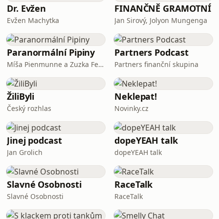
Dr. Evžen
FINANČNĚ GRAMOTNÍ
Evžen Machytka
Jan Sirový, Jolyon Mungenga
Paranormální Pipiny
Partners Podcast
Míša Pienmunne a Zuzka Fejfarová
Partners finanční skupina
ŽiliByli
Neklepat!
Český rozhlas
Novinky.cz
Jinej podcast
dopeYEAH talk
Jan Grolich
dopeYEAH talk
Slavné Osobnosti
RaceTalk
Slavné Osobnosti
RaceTalk