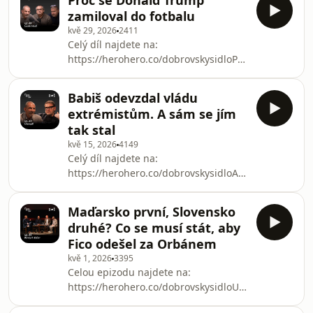
Proč se Donald Trump
pouhých 18 měsících své existence
Svoboda, historik a odborník na Rus
zamiloval do fotbalu
padla vláda Václava Klause. Ministrem
kvě 29, 2026
2411
financí byl jeho spolustraník z ODS
Celý díl najdete na:
Ivan Pilip, který v tomhle příběhu hrál
https://herohero.co/dobrovskysidloPoslechněte
důležitou roli. Poslechněte si jeho
si nový díl podcastu Dobrovský&amp;
vzpomínky v první epizodě speciální
Šídlo o fotbalovém zákulisí se
série „Krize“
Babiš odevzdal vládu
sportovním novinářem Luďkem
extrémistům. A sám se jím
Mádlem
tak stal
kvě 15, 2026
4149
Celý díl najdete na:
https://herohero.co/dobrovskysidloAndrej
Babiš umožnil proměnit Tomio
Okamurovi sněmovnu v místo, kde
Maďarsko první, Slovensko
zase jednou vzplály protiněmecké
druhé? Co se musí stát, aby
šovinistické vášně. Je to jen další
Fico odešel za Orbánem
ukázka Babišovy slabosti, nebo je to
kvě 1, 2026
3395
promyšlený krok? Poslechněte si
Celou epizodu najdete na:
záznam živého vystoupení podcastu
https://herohero.co/dobrovskysidloUž
Dobrovský &amp; Šídlo, který se
za pouhých šestnáct měsíců čekají
natáčel 12. května v Litomyšli🗞️ Článek