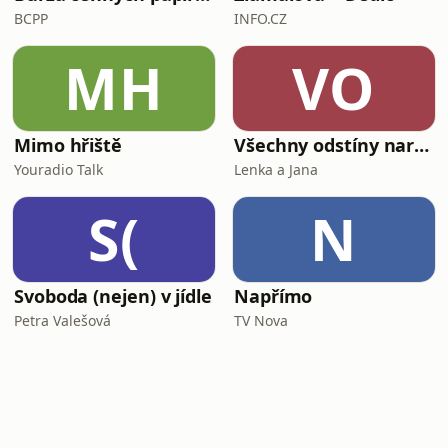
BCPP
INFO.CZ
MH
VO
Mimo hřiště
Všechny odstíny narcismu
Youradio Talk
Lenka a Jana
S(
N
Svoboda (nejen) v jídle
Napřímo
Petra Valešová
TV Nova