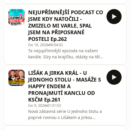
organizaci G-mma a jaké s ní mají
plány. Jestli jim Clash hází klacky pod
NEJUPŘÍMNĚJŠÍ PODCAST CO
nohy, kolik financí do toho dali, kolik
JSME KDY NATOČILI -
se platí zápasníkům a jak funguje
ZMIZELO MI VARLE, SPAL
tenhle byznys. Zároveň jsme s
JSEM NA PŘIPOSRANÉ
Machem probrali jeho působení v UFC
POSTELI Ep.262
a zákulisí jak to tam funguje.
čvc 16, 2026
00:54:32
Ta nejupřímnější epizoda na našem
kanále. Slzy na krajíčku, otázky na tělo
a věci, co jste nikdy a nikde neslyšeli.
Tuhle epizodu si nesmíte nechat ujít.
LIŠÁK A JIRKA KRÁL - U
JEDNOHO STOLU - MASÁŽE S
HAPPY ENDEM A
PRONAJMUTÍ KANCLU OD
KSČM Ep.261
čvc 9, 2026
01:31:53
Nová zábavná série U Jednoho Stolu a
poprvé rovnou s Lišákem a Jirkou
Králem. Epizoda plná zábavy, dobré
společnosti a skvělého jídla.