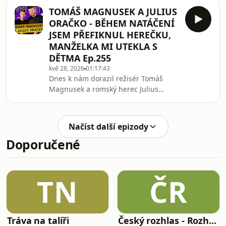
sestry standupy a další
TOMÁŠ MAGNUSEK A JULIUS
ORAČKO - BĚHEM NATÁČENÍ
JSEM PŘEFIKNUL HEREČKU,
MANŽELKA MI UTEKLA S
DĚTMA Ep.255
kvě 28, 2026
01:17:43
Dnes k nám dorazil režisér Tomáš
Magnusek a romský herec Julius
Oračko. Probrali jsme nový film
Bastardi, sexuální
&quot;nehody&quot; při natáčení.
Načíst další epizody
Doporučené
TN
ČR
Tráva na talíři
Český rozhlas - Rozhovory