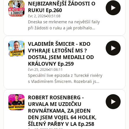
NEJBIZARNĚJŠÍ ŽÁDOSTI O
RUKU! Ep.260
čvc 2, 2026
00:51:08
Dneska se mrkneme na největšíí faily
při žádosti o ruku a jak probíhalo
Martinovo zasnoubení.
VLADIMÍR ŠMICER - KDO
VYHRAJE LETOŠNÍ MS ?
DOSTAL JSEM MEDAILI OD
KRÁLOVNY Ep.259
čvn 25, 2026
01:06:11
Speciální live epizoda z Turecké riviéry
s Vladimírem Šmicrem. Rozebrali jsme
šance letošního MS ve fotbale, kdo
vyhraje, jaké to bylo vyhrát ligu mistrů
ROBERT ROSENBERG -
a plno dalšího 🔥
URVALA MI UZDIČKU
ROVNÁTKAMA, ZA JEDEN
DEN JSEM VOJEL 64 HOLEK,
ŠÍLENÝ PAŘBY V LA Ep.258