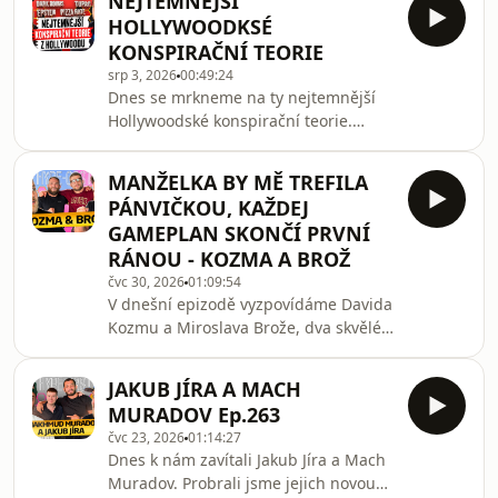
NEJTEMNĚJŠÍ
HOLLYWOODKSÉ
KONSPIRAČNÍ TEORIE
srp 3, 2026
00:49:24
Dnes se mrkneme na ty nejtemnější
Hollywoodské konspirační teorie.
Která z nich se Vám zdá skutečná a co
je naopak naprostá blbost?
MANŽELKA BY MĚ TREFILA
PÁNVIČKOU, KAŽDEJ
GAMEPLAN SKONČÍ PRVNÍ
RÁNOU - KOZMA A BROŽ
čvc 30, 2026
01:09:54
V dnešní epizodě vyzpovídáme Davida
Kozmu a Miroslava Brože, dva skvělé
MMA fightery z OKTAGONU. Probrali
jsme jejich přípravy, názor na bizarní
JAKUB JÍRA A MACH
organizace ale i to, proč se bojí svých
MURADOV Ep.263
manželek.
čvc 23, 2026
01:14:27
Dnes k nám zavítali Jakub Jíra a Mach
Muradov. Probrali jsme jejich novou