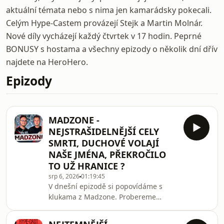
aktuální témata nebo s nima jen kamarádsky pokecali.
Celým Hype-Castem provázejí Stejk a Martin Molnár.
Nové díly vycházejí každý čtvrtek v 17 hodin. Peprné
BONUSY s hostama a všechny epizody o několik dní dřív
najdete na HeroHero.
Epizody
MADZONE -
NEJSTRAŠIDELNĚJŠÍ CELY
SMRTI, DUCHOVÉ VOLAJÍ
NAŠE JMÉNA, PŘEKROČILO
TO UŽ HRANICE ?
srp 6, 2026
01:19:45
V dnešní epizodě si popovídáme s
klukama z Madzone. Probereme
strašidelné zážitky, nejstrašidelnější
místo kde byly a i hrad Housku.