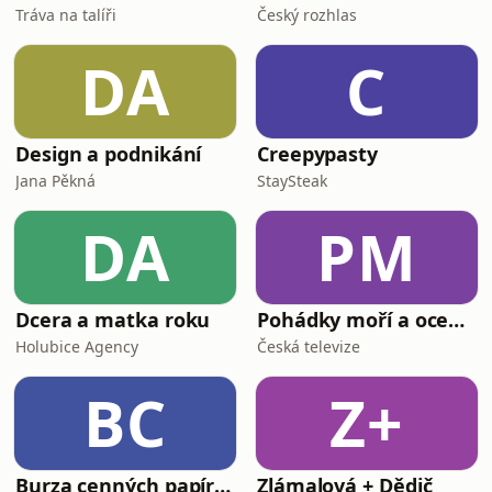
Tráva na talíři
Český rozhlas
DA
C
Design a podnikání
Creepypasty
Jana Pěkná
StaySteak
DA
PM
Dcera a matka roku
Pohádky moří a oceánů
Holubice Agency
Česká televize
BC
Z+
Burza cenných papírů Praha
Zlámalová + Dědič