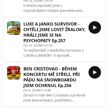
čvn 18, 2026
01:35:26
V dnešní epizodě jsme s
nejznámějším českým pornohercem
Robertem Rosenbergem rozebrali ty
nejšílenější příběh, historky a věci
LUKI A JANKO SURVIVOR -
které snad neměli spatřit světlo světa.
CHTĚLI JSME LOVIT ŽRALOKY,
Ustřelený bonus k této epizodě
HRÁLI JSME SI NA
najdete na našem HeroHero -
PSYCHOPATY Ep.257
https://herohero.co/hypecast
čvn 10, 2026
01:01:05
To nejšílenější z letošního Survivoru s
LUKIM a JÁNKEM ! V epizodě
probereme ty největší fuckupy,
šílenosti, kdo s kým měl jaké konflikty
BEN CRISTOVAO - BĚHEM
a všechny věci ze zákulisí ! Dnes se
KONCERTU MĚ STŘELI, PŘI
dozvíte, kdo bude letošním vítězem
PÁDU NA SNOWBOARDU
SURVIVOR 2026
JSEM OCHRNUL Ep.256
čvn 4, 2026
01:15:48
Dorazil k nám Ben Cristovao a probrali
jsme koncertování, postřelení,
snowboarding a ochrnutí, SuperStar,