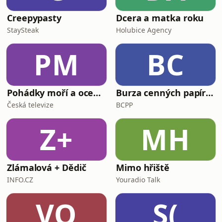
Creepypasty
Dcera a matka roku
StaySteak
Holubice Agency
PM
BC
Pohádky moří a oceánů
Burza cenných papírů Praha
Česká televize
BCPP
Z+
MH
Zlámalová + Dědič
Mimo hřiště
INFO.CZ
Youradio Talk
VO
S(