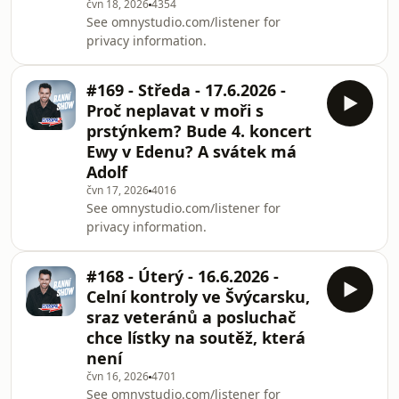
čvn 18, 2026
4354
See omnystudio.com/listener for
privacy information.
#169 - Středa - 17.6.2026 -
Proč neplavat v moři s
prstýnkem? Bude 4. koncert
Ewy v Edenu? A svátek má
Adolf
čvn 17, 2026
4016
See omnystudio.com/listener for
privacy information.
#168 - Úterý - 16.6.2026 -
Celní kontroly ve Švýcarsku,
sraz veteránů a posluchač
chce lístky na soutěž, která
není
čvn 16, 2026
4701
See omnystudio.com/listener for