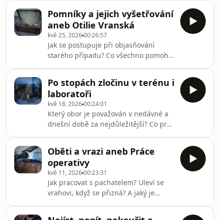
Muzea Policie České republiky Radek
není v
Pomníky a jejich vyšetřování
Galaš.V pořadu se vyskytují násilné
aneb Otilie Vranská
motivy a svým charakterem není
kvě 25, 2026
00:26:57
vhodný pro citlivé osoby.Na
Jak se postupuje při objasňování
fotografiích k sérii jsou exponáty z
starého případu? Co všechno pomohlo
Muzea Policie České republiky.
týmu policistů ve výslužbě? A kde je
Připravila a uvádí: Kateřina
pohřbená Otilie Vranská? Hovoří
RathouskáZvuková spolupráce: David
Po stopách zločinu v terénu i
ředitel Muzea Policie České republiky
DibelkaVšechny díly podcastu Míst
laboratoři
Radek Galaš.V pořadu se vyskytují
kvě 18, 2026
00:24:01
násilné motivy a svým charakterem
Který obor je považován v nedávné a
není vhodný pro citlivé osoby.Na
dnešní době za nejdůležitější? Co pro
fotografiích k sérii jsou exponáty z
kriminalistu znamená případ
Muzea Policie České republiky.
neobjasnit a odložit? Hovoří bývalý šéf
Připravila a uvádí: Kateřina
Oběti a vrazi aneb Práce
pražské mordparty Josef Lottes. V
RathouskáZvuková spoluprá
operativy
pořadu se vyskytují násilné motivy a
kvě 11, 2026
00:23:31
svým charakterem není vhodný pro
Jak pracovat s pachatelem? Uleví se
citlivé osoby.Na fotografiích k sérii
vrahovi, když se přizná? A jaký je
jsou exponáty z Muzea Policie České
rozdíl mezi vyšetřovatelem a
republiky. Připravila a uvádí: Kateřina
operativcem? O svých zkušenostech
RathouskáZvuková spolupráce: David