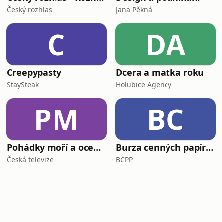
Český rozhlas
Jana Pěkná
C
DA
Creepypasty
Dcera a matka roku
StaySteak
Holubice Agency
PM
BC
Pohádky moří a oceánů
Burza cenných papírů Praha
Česká televize
BCPP