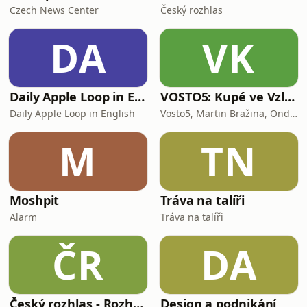
oborech nápomocných při
Czech News Center
Český rozhlas
objasňování trestných činů. V poř
DA
VK
Daily Apple Loop in English
VOSTO5: Kupé ve Vzletu
Daily Apple Loop in English
Vosto5, Martin Bražina, Ondřej Cihlář, Petr Prokop, Ondřej Bauer
M
TN
Moshpit
Tráva na talíři
Alarm
Tráva na talíři
ČR
DA
Český rozhlas - Rozhovory
Design a podnikání