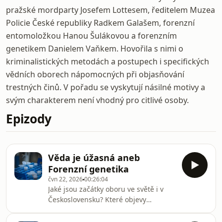
pražské mordparty Josefem Lottesem, ředitelem Muzea
Policie České republiky Radkem Galašem, forenzní
entomoložkou Hanou Šulákovou a forenzním
genetikem Danielem Vaňkem. Hovořila s nimi o
kriminalistických metodách a postupech i specifických
vědních oborech nápomocných při objasňování
trestných činů. V pořadu se vyskytují násilné motivy a
svým charakterem není vhodný pro citlivé osoby.
Epizody
Věda je úžasná aneb
Forenzní genetika
čvn 22, 2026
00:26:04
Jaké jsou začátky oboru ve světě i v
Československu? Které objevy
pomohly rozvoji? Kdo založil
Innocence Project a čím se zabývá?