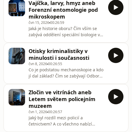
Vajíčka, larvy, hmyz aneb
Hovoří forenzní genetik, soudní znalec
Forenzní entomologie pod
a pedagog Daniel Vaněk. V pořadu se
mikroskopem
vyskytují násilné motivy a svým
čvn 15, 2026
00:26:59
charakterem není vhodný pro citlivé
Jaká je historie oboru? Čím vším se
osoby.Na fotografiích k sérii jsou
zabývá oddělení speciální biologie v
exponáty z Muzea Policie České
Kriminalistickém ústavu? A jaké
republiky. Připravila a uvádí: Kateřina
poznatky přinesly pokusy s prasaty?
RathouskáZvuková spo
Otisky kriminalistiky v
Hovoří forenzní entomoložka Hana
minulosti i současnosti
Šuláková. V pořadu se vyskytují
čvn 8, 2026
00:26:55
násilné motivy a svým charakterem
Co je podstatou mechanoskopie a kdo
není vhodný pro citlivé osoby.Na
jí dal základ? Čím se zabývají Odbor
fotografiích k sérii jsou exponáty z
kriminalistické techniky a expertiz a
Muzea Policie České republiky.
Kriminalistický ústav? A z jaké
Připravila a uvádí: Kateřina
Zločin ve vitrínách aneb
spolupráce vzešla entomologická sada
RathouskáZvuková spolupráce: D
Letem světem policejním
pro odebírání vzorků?Hovoří ředitel
muzeem
Muzea Policie České republiky Radek
čvn 1, 2026
00:26:57
Galaš, bývalý šéf pražské mordparty
Jaký byl rozdíl mezi policií a
Josef Lottes a forenzní entomoložka
četnictvem? A co všechno nabízí
Hana Šuláková.V pořadu se vyskytují
expozice kriminalistiky? Hovoří ředitel
násilné motivy a svým charakterem