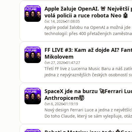
svět najednou objevil, že efektivita je to, o
Apple žaluje OpenAI. 🚨 Největší
telefony,
volá policii a ruce robota Neo 🤖
čvc 14, 2026
01:08:05
Apple podal žalobu na OpenAI a možná jde o
technologií: přes 400 přetažených zaměstna
komponentami a nevrácený MacBook, ze které
do vydávání frontier modelů, souboj GPT‑5.6 S
FF LIVE #3: Kam až dojde AI? Fa
strategickou surovinou jako ropa.
Mikolovem
čvn 27, 2026
01:47:27
Třetí FF live z Lucerna Music Baru a náš zat
jedna z nejvýraznějších českých osobností sv
se někdy zbavíme “halucinování” AI modelů, 
limity současné umělé inteligence, jestli ži
SpaceX jde na burzu 🚀Ferrari Lu
tahle tec
Anthropicem🤯
čvn 6, 2026
01:19:19
Nový design Ferrari Luce a jedna z největších
Do toho Claude, který se sám vylepšuje, ot
Dostane se i na plány NASA s kolonizací Mě
překladač řeči zvířat a Pump.fun jako marke