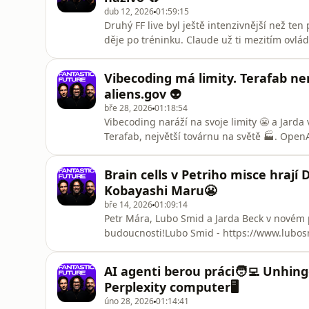
dub 12, 2026
01:59:15
Druhý FF live byl ještě intenzivnější než ten
děje po tréninku. Claude už ti mezitím ovlád
lokálním modelům, nebo cloudu, proč App S
bude Tesla FSD v Evropě a jestli AI lidem f
Vibecoding má limity. Terafab ne
leaky, l
aliens.gov 👽
bře 28, 2026
01:18:54
Vibecoding naráží na svoje limity 😬 a Jarda 
Terafab, největší továrnu na světě 🏭. OpenAI
stránka americké vlády 👽. 🎧 Poslouchejte 
https://fantasticfuture.com/en/episodes🚀 
Brain cells v Petriho misce hraj
není, ale chystáme věci, které jinde
Kobayashi Maru😬
bře 14, 2026
01:09:14
Petr Mára, Lubo Smid a Jarda Beck v novém p
budoucnosti!Lubo Smid - https://www.lubos
Mára - https://petrmara.xyz00:00 - Úvod + p
setupům13:19 - Perplexity computer19:45 
AI agenti berou práci🧑‍💻 Unhing
5.426:20 - Vláda USA vs. Anthropic27:1
Perplexity computer🖥️
úno 28, 2026
01:14:41