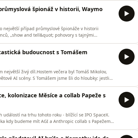
 co jde. Máme pro vás i Kimi K3, nový Samsung Fold,
 průmyslová špionáž v historii, Waymo
 největší případ průmyslové špionáže v historii
nců, „show and tell&quot; pohovory s tajnými
ho tekla data dál. Do toho vlády, které nově vstupují
ol vs. Claude Fable a otázka, jestli se AI stává
ntastická budoucnost s Tomášem
ím největší živý díl.Hostem večera byl Tomáš Mikolov,
ětové AI scény. S Tomášem jsme šli do hloubky: jestli
proč to podle něj není úplně přesné slovo, kde jsou
jeme v simulaci, jak se na AI bude vydělávat a kam může
ce, kolonizace Měsíce a collab Papeže s
 událostí na trhu tohoto roku - blížící se IPO SpaceX.
ázka kdy budeme mít AGI a Anthropic collab s Papežem.
síce, pokrok v léčbě rakoviny, Enhanced Games,
tplace, kde může kdokoliv zaplatit komukoliv za cokoliv…