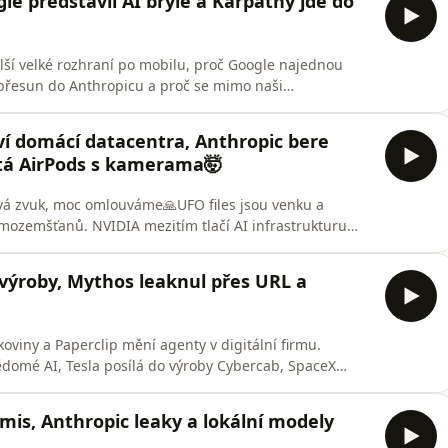
le představil AI brýle a Karpathy jde do
lší velké rozhraní po mobilu, proč Google najednou
přesun do Anthropicu a proč se mimo naši
pse, únava a strach z AI. Do toho doručování
ech jak z Matrixu, Boston Dynamics, záchrana
ví domácí datacentra, Anthropic bere
ype
tá AirPods s kamerama🤯
ává zvuk, moc omlouváme🙏UFO files jsou venku a
mozemšťanů. NVIDIA mezitím tlačí AI infrastrukturu
X zajišťuje další výpočetní kapacitu a Apple údajně
 ukazuje reálnou sílu AI v kyberbezpečnosti přes
o výroby, Mythos leaknul přes URL a
viny a Paperclip mění agenty v digitální firmu.
ědomé AI, Tesla posílá do výroby Cybercab, SpaceX
ic? Mythos se údajně dal najít přes hádání URL. 🫠🎧
temis, Anthropic leaky a lokální modely
dcastSpotify: https://open.spotify.com