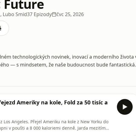
c Future
k, Lubo Smid
37 Epizody
čvc 25, 2026
é
plném technologických novinek, inovací a moderního života 
dého — s mindsetem, že naše budoucnost bude fantastická.
ejezd Ameriky na kole, Fold za 50 tisíc a
 z Los Angeles. Přejel Ameriku na kole z New Yorku do
upni v poušti a 8 000 kaloriemi denně. Jarda mezitím
licon Valley poté, co BottleCap AI vydal Thinking Cap a