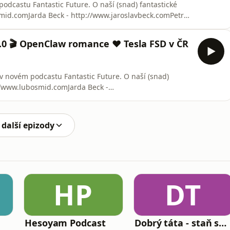
odcastu Fantastic Future. O naší (snad) fantastické
mid.comJarda Beck - http://www.jaroslavbeck.comPetr
AI agents6:30 OpenClaw a Perplexity computer13:40
vá vibecoded FF site21:27 Práce a politika ve světě
2.0 🎬 OpenClaw romance ❤️ Tesla FSD v ČR
v novém podcastu Fantastic Future. O naší (snad)
//www.lubosmid.comJarda Beck -
ps://petrmara.xyz00:00 Úvod05:19 Updates k
ClawdBota16:51 rentahuman.ai24:45 Seedance 2.0 a
umenty a hudba43:00 At
 další epizody
HP
DT
Hesoyam Podcast
Dobrý táta - staň se tátou, kterého bys sám chtěl mít