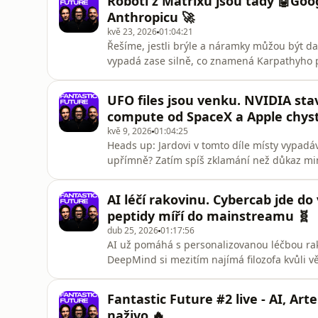
Roboti z Matrixu jsou tady 🤖Goog
Třeba za tetová
Anthropicu 🚀
kvě 23, 2026
01:04:21
Řešíme, jestli brýle a náramky můžou být da
vypadá zase silně, co znamená Karpathyho 
technologickou bublinu čím dál víc řeší ske
budoucnosti, roboti ve skladech, Unitree m
UFO files jsou venku. NVIDIA sta
ztracených bitcoinů a otázka, jestli se z AI h
compute od SpaceX a Apple chys
kvě 9, 2026
01:04:25
Heads up: Jardovi v tomto díle místy vypad
upřímně? Zatím spíš zklamání než důkaz mi
blíž k domácnostem, Anthropic si přes Space
testuje AirPods s kamerama. Do toho Mythos
AI léčí rakovinu. Cybercab jde d
Firefox, kde pomohl najít stovky
peptidy míří do mainstreamu 🧬
dub 25, 2026
01:17:56
AI už pomáhá s personalizovanou léčbou rako
DeepMind si mezitím najímá filozofa kvůli v
pokukuje po Cursoru za 60 miliard a Anthrop
Poslouchejte Fantastic Future na:YouTube:
Fantastic Future #2 live - AI, Ar
https://www.youtube.com/@fantasticfuturepo
naživo 🔥