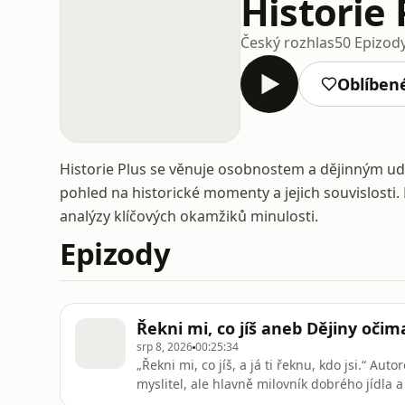
Historie 
Český rozhlas
50 Epizod
Oblíben
Historie Plus se věnuje osobnostem a dějinným udá
pohled na historické momenty a jejich souvislosti
analýzy klíčových okamžiků minulosti.
Epizody
Řekni mi, co jíš aneb Dějiny oč
srp 8, 2026
00:25:34
„Řekni mi, co jíš, a já ti řeknu, kdo jsi.“ Au
myslitel, ale hlavně milovník dobrého jídla a
Plus na ten citát tak trochu navazuji. Zjišťuji,