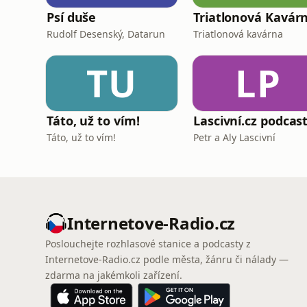
Psí duše
Triatlonová Kavár
Rudolf Desenský, Datarun
Triatlonová kavárna
TU
LP
Táto, už to vím!
Lascivní.cz podcas
Táto, už to vím!
Petr a Aly Lascivní
Internetove-Radio.cz
Poslouchejte rozhlasové stanice a podcasty z
Internetove-Radio.cz podle města, žánru či nálady —
zdarma na jakémkoli zařízení.