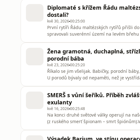
odehrálo okolo slavného Josefa Bicana, býva
Diplomaté s křížem Řádu maltézs
Československo? A ja
dostali?
kvě 30, 2026
00:25:00
První rytíři Řádu maltézských rytířů přišli do
spravovali suverénní území na levém břehu V
Plus můžete pohodlně poslouchat v mobilní
mujRozhlas.cz.
Žena gramotná, duchaplná, stříz
porodní bába
kvě 23, 2026
00:25:20
Říkalo se jim všelijak. Babičky, porodní báb
U porodů bývaly od nepaměti, než je vystříd
báby vědět a znát? A jaké bylo jejich postav
můžete pohodlně poslouchat v mobilní apli
SMERŠ s vůní šeříků. Příběh zvláš
mujRozhlas.cz.
exulanty
kvě 16, 2026
00:25:48
Na konci druhé světové války operují na n
(z ruského smerť špionam – smrt špiónům).V
poslouchat v mobilní aplikaci mujRozhlas p
Výsadek Barium, ve stínu operac