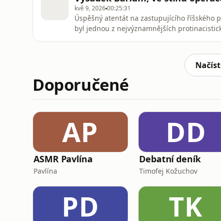
kvě 9, 2026
00:25:31
Úspěšný atentát na zastupujícího říšského 
byl jednou z nejvýznamnějších protinacisti
za celé druhé světové války. Tak trochu ve s
civilnímu obyvatelstvu zůstávají jiné úspěš
okupované území vy
Načíst
Doporučené
AP
DD
ASMR Pavlína
Debatní deník
Pavlína
Timofej Kožuchov
PD
TK