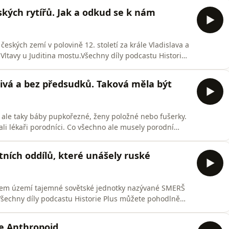
lého rakouského hráče, který chtěl nastoupit za
kých rytířů. Jak a odkud se k nám
 českých zemí v polovině 12. století za krále Vladislava a
ltavy u Juditina mostu.Všechny díly podcastu Historie
 aplikaci mujRozhlas pro Android a iOS nebo na webu
livá a bez předsudků. Taková měla být
y, ale taky báby pupkořezné, ženy položné nebo fušerky.
ali lékaři porodníci. Co všechno ale musely porodní
ení ve společnosti?Všechny díly podcastu Historie Plus
kaci mujRozhlas pro Android a iOS nebo na webu
tních oddílů, které unášely ruské
ašem území tajemné sovětské jednotky nazývané SMERŠ
šechny díly podcastu Historie Plus můžete pohodlně
ro Android a iOS nebo na webu mujRozhlas.cz.
e Anthropoid