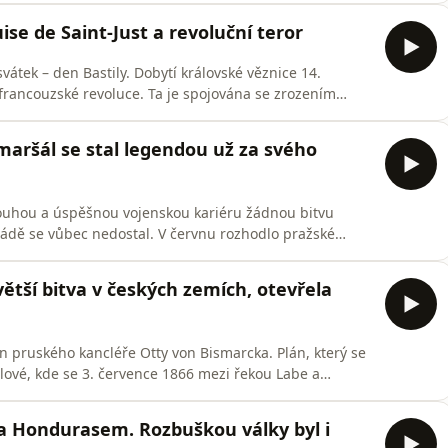
ylu a povaze.Všechny díly podcastu Historie Plu
se de Saint-Just a revoluční teror
svátek – den Bastily. Dobytí královské věznice 14.
francouzské revoluce. Ta je spojována se zrozením
litickými procesy, represemi a terorem ve jménu
rie Plus můžete pohodlně poslouchat v mobilní aplikaci
 maršál se stal legendou už za svého
louhou a úspěšnou vojenskou kariéru žádnou bitvu
ádě se vůbec nedostal. V červnu rozhodlo pražské
í v Praze po více než sto letech vrátí pomník maršála
íběh.Všechny díly podcastu Historie Plus můžete
ětší bitva v českých zemích, otevřela
n pruského kancléře Otty von Bismarcka. Plán, který se
lové, kde se 3. července 1866 mezi řekou Labe a
Přím odehrála bitva známá jako bitva u Hradce Králové
jvětší bitvou svedenou v českých
a Hondurasem. Rozbuškou války byl i