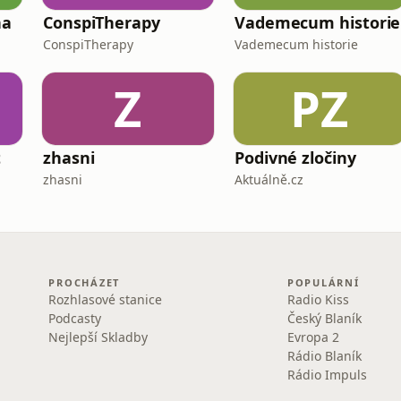
na
ConspiTherapy
Vademecum historie
ConspiTherapy
Vademecum historie
Z
PZ
t
zhasni
Podivné zločiny
zhasni
Aktuálně.cz
PROCHÁZET
POPULÁRNÍ
Rozhlasové stanice
Radio Kiss
Podcasty
Český Blaník
Nejlepší Skladby
Evropa 2
Rádio Blaník
Rádio Impuls