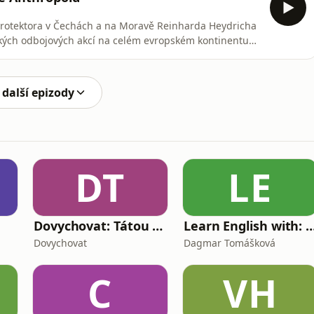
protektora v Čechách a na Moravě Reinharda Heydricha
ckých odbojových akcí na celém evropském kontinentu
tínu téhle operace a následné kruté odvety proti
né výsadky, které londýnská exilová vláda Československa
 další epizody
DT
LE
Dovychovat: Tátou na celý život
Learn English with: My Life and Other Fu
Dovychovat
Dagmar Tomášková
C
VH