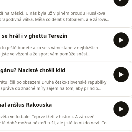
lidí na Měsíci. U nás byla už v plném proudu Husákova
rapodivná válka. Měla co dělat s fotbalem, ale zároveň
 příčinou krátkého, ale intenzivního vojenského
červnu 1969 byly spory o půdu a osud salvadorských
se hrál i v ghettu Terezín
o tu ještě budete a co se s vámi stane v nejbližších
 jste ve vězení a že sport vám pomůže snést
ový byl fotbal v židovském ghettu Terezín, kde se hrála
astu Historie Plus můžete pohodlně poslouchat v
gánu? Nacisté chtěli klid
rátu, čili po obsazení Druhé česko-slovenské republiky
 správa do značné míry zájem na tom, aby princip
eně. Jednou z relativně chráněných oblastí měl být
pražské derby Sparta–Slavia pravidelně mířilo bezmála 30
al anšlus Rakouska
ěta ve fotbale. Teprve třetí v historii. A zároveň
té době možná někteří tuší, ale jistě to nikdo neví. Co
roti sobě postavila první mužstva? Co všechno se