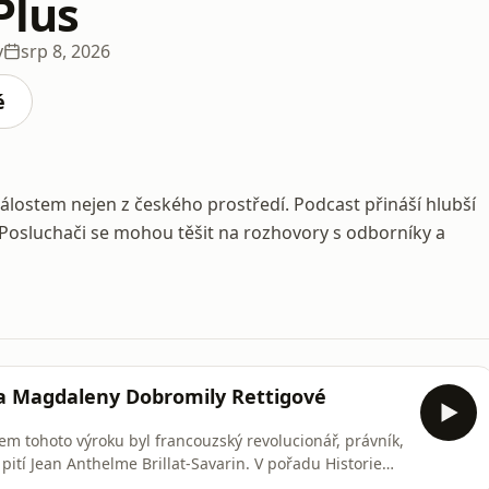
Plus
y
srp 8, 2026
é
lostem nejen z českého prostředí. Podcast přináší hlubší
. Posluchači se mohou těšit na rozhovory s odborníky a
ima Magdaleny Dobromily Rettigové
torem tohoto výroku byl francouzský revolucionář, právník,
 pití Jean Anthelme Brillat-Savarin. V pořadu Historie
 co jedli naši předci v 19. století, co to vypovídalo o