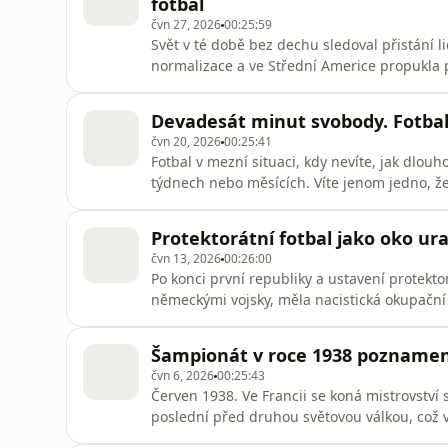
fotbal
čvn 27, 2026
00:25:59
Svět v té době bez dechu sledoval přistání 
normalizace a ve Střední Americe propukla p
v tom ta hra byla trochu nevinně. Skutečnou
konfliktu mezi Hondurasem a Salvadorem v 
Devadesát minut svobody. Fotbal 
zemědělských emigrantů
čvn 20, 2026
00:25:41
Fotbal v mezní situaci, kdy nevíte, jak dlouh
týdnech nebo měsících. Víte jenom jedno, že
každodenní teror, nesvobodu a ohrožení. Tak
liga v letech 1943 a 1944.Všechny díly podc
Protektorátní fotbal jako oko ura
mobilní aplikaci mujRozhl
čvn 13, 2026
00:26:00
Po konci první republiky a ustavení protekto
německými vojsky, měla nacistická okupační
„chléb a hry“ pokračoval pokud možno neruš
sport – v první řadě fotbal. A tak třeba na 
Šampionát v roce 1938 poznamen
tisíc diváků, př
čvn 6, 2026
00:25:43
Červen 1938. Ve Francii se koná mistrovství sv
poslední před druhou světovou válkou, což v 
se všechno odehrálo ještě předtím, než se p