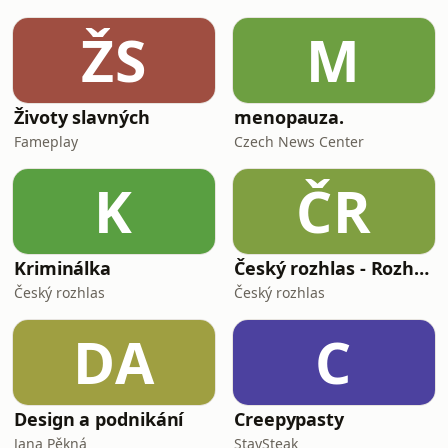
ŽS
M
Životy slavných
menopauza.
Fameplay
Czech News Center
K
ČR
Kriminálka
Český rozhlas - Rozhovory
Český rozhlas
Český rozhlas
DA
C
Design a podnikání
Creepypasty
Jana Pěkná
StaySteak