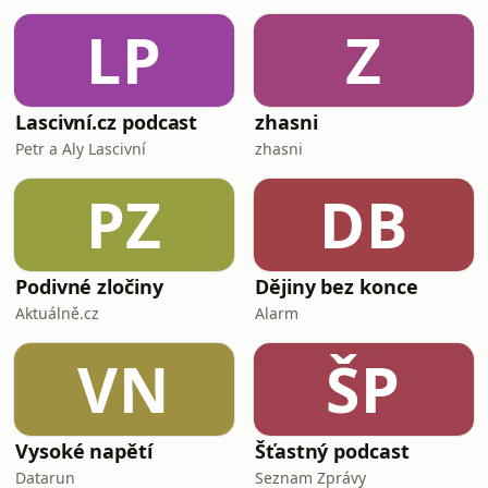
LP
Z
Lascivní.cz podcast
zhasni
Petr a Aly Lascivní
zhasni
PZ
DB
Podivné zločiny
Dějiny bez konce
Aktuálně.cz
Alarm
VN
ŠP
Vysoké napětí
Šťastný podcast
Datarun
Seznam Zprávy