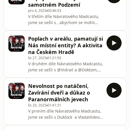
samotném Podzemí
Wéwody. Rozebereme naše pocity,
pro 4, 2025
00:46:33
vtipné momenty ale a i ty které nám
V třetím díle Návratového Madcastu,
nebyli vůbec příjemné.Jaké pocity či
jsme se sešli s ​⁠, abychom se mohli
momenty máte Vy z druhého dílu?
společně poohlédnou za natáčením v
Podělte se s námi v komentáři.► Na
Jihlavském podzemí. Podivná Souhra
našem Instagramu probíhá Návratová
Poplach v areálu, pamatují si
Náhod a Nepříjemné Pocity v
s
Nás místní entity? A aktivita
samotném Podzemí? Rozebereme
na Českém Hradě
naše pocity, vtipné momenty ale a i ty
lis 27, 2025
01:21:50
které nám nebyli vůbec příjemné.Jaké
V druhém díle Návratového Madcastu,
pocity či momenty máte Vy z druhého
jsme se sešli s ‪@Vidrail‬ a ‪@Doktom‬,
dílu? Podělte se s námi v komentáři.►
abychom se mohli společně
Na našem Instagramu probíhá
poohlédnou za natáčením v
Návratová soutěž o něc
Nevolnost po natáčení,
opuštěném dole Kateřina. Poplach v
Zavírání dveří a důkaz o
areálu, pamatují si Nás místní entity?
Paranormálních jevech
A aktivita na Českém Hradě? A největší
lis 20, 2025
01:41:31
aktivita na Českém Hradě?
V prvním díle Návratového Madcastu,
Rozebereme naše pocity, vtipné
jsme se sešli s Duklock a VladaVideos,
momenty ale a i ty které nám nebyli
abychom se mohli společně
vůbec příjemné.Jaké pocity či
poohlédnou za natáčením v bývalé