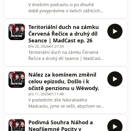
entity, tak trochu nakousneme i
V dnešním podcastu si po dlouhé
emocionální zhroucení majitelů, které
době povyprávíme o Vašich zážitcích s
zasálo asi každého.
nadpřirozenem. Pokusíme se díky
popularitě této série vydávat častěji.
Teritoriální duch na zámku
Pokud máš i ty svůj zážitek a chceš,
Červená Řečice a druhý díl
aby zazněl ve videu, neboj se ho
Seance | MadCast ep. 26
napsat na email: vase-
bře 20, 2026
01:27:34
pribehy@madzone.cz
Teritoriální duch na zámku Červená
Řečice a druhý díl Seance | MadCast
ep. 26Zámek s temnou minulostí,
nevyřešené záhady, nebo jen staré
Nález za komínem změnil
mýty a pověsti? 🏰 V dnešní, už 26.
celou epizodu, Došlo i k
epizodě MadCastu, se společně
očistě penzionu u Wéwody.
ponoříme do hlubin české historie a
pro 11, 2025
01:11:48
prozkoumáme místo Červená Řečice.👇
V posledním díle Návratového
DEJ NÁM VĚDĚT V KOMENTÁŘÍCH: 👇
Madcastu, jsme se sešli, abychom se
Byli jste někdy v Červené Řečici? Zažili
mohli společně poohlédnou za
jste tam něco nevysvětlitelného? Nebo
natáčením v penzionu u Wéwody.
znáte nějakou dalš
Podivná Souhra Náhod a
Nález za komínem změnil celou
Nepříjemné Pocity v
epizodu, Došlo i k očistě penzionu u