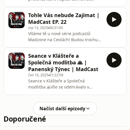
Děkujeme, že s námi sdílíte svá
setkání s nadpřirozenem.Pokud máte
Tohle Vás nebude Zajímat |
příběh, o který byste se chtěli podělit
MadCast EP. 22
s námi a naším publikem, zašlete nám
srp 13, 2025
00:31:00
ho prosím na e-mail: ► vase-
Vítáme tě u nové série podcastů
pribehy@madzone.czPoslední
Madzone na Cestách! Budou trochu
Sbohem od našich Blízkých | Vaše
uvolněnější než si možná zvyklý,
příběhy EP.3
protože budeme řešit naše cesty po
Seance v Klášteře a
epizodách a celkově jak vlastně
Společná modlitba 🙏 |
probíhají natáčecí dny. Mimo jiné
Panenský Týnec | MadCast
odpovíme na Vaše dotazy.
čvn 10, 2025
01:22:59
Seance v Klášteře a Společná
modlitba 🙏Vše se odehrávalo v
městysi Panenský Týnec, který ukrývá
nejen krásu, ale i tajemství. 😨Ale to a
více v dnešním MadCastu! 🎧 Takže,
Načíst další epizody
připravte si popcorn, protože právě
Doporučené
začíname. 🍿