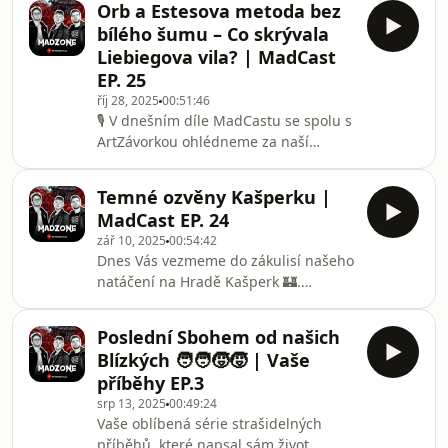
momenty máte Vy z druhého dílu?
Orb a Estesova metoda bez
věznici na Cejlu. Nevolnost po
Podě
bílého šumu – Co skrývala
natáčení, Zavírání dveří a důkaz o
Liebiegova vila? | MadCast
Paranormálních jevech? Rozebereme
EP. 25
naše pocity, vtipné momenty ale a i ty
říj 28, 2025
00:51:46
které nám nebyli vůbec příjemné.Jaké
🎙️ V dnešním díle MadCastu se spolu s
pocity či momenty máte Vy z prvního
ArtZávorkou ohlédneme za naší
dílu? Podělte se s námi v komentáři.►
poslední epizodou tohoto
Na našem Instag
roku.Probereme všechny postřehy,
Temné ozvěny Kašperku |
momenty i zážitky, které nás během
MadCast EP. 24
natáčení potkaly — a nebylo jich
zář 10, 2025
00:54:42
málo!Zároveň se podíváme i na
Dnes Vás vezmeme do zákulisí našeho
zajímavou historii Liebiegovy vily, kde
natáčení na Hradě Kašperk 🏰.
se celá epizoda odehrávala. Co
Prozradíme, jaké to bylo být přímo na
všechno to místo skrývá?💬 Jak se
místě, co jsme zažili při vyšetřování a
epizoda líbila vám? Co vás nejvíc
Poslední Sbohem od našich
jak nám přálo počasí.
šokovalo nebo překvapilo?Napište
Blízkých 🧑‍🧑‍🧒‍🧒 | Vaše
nám t
příběhy EP.3
srp 13, 2025
00:49:24
Vaše oblíbená série strašidelných
příběhů, které napsal sám život.