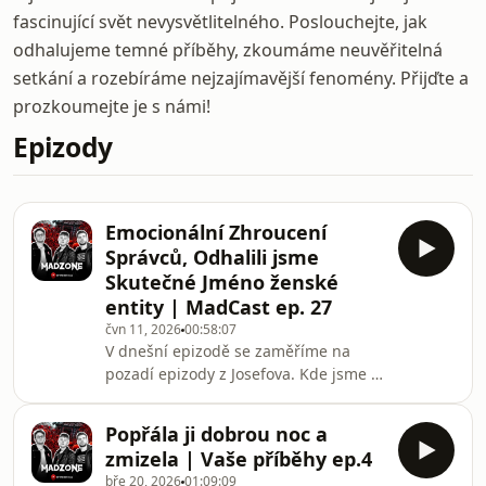
fascinující svět nevysvětlitelného. Poslouchejte, jak
odhalujeme temné příběhy, zkoumáme neuvěřitelná
setkání a rozebíráme nejzajímavější fenomény. Přijďte a
prozkoumejte je s námi!
Epizody
Emocionální Zhroucení
Správců, Odhalili jsme
Skutečné Jméno ženské
entity | MadCast ep. 27
čvn 11, 2026
00:58:07
V dnešní epizodě se zaměříme na
pozadí epizody z Josefova. Kde jsme si
zažili horskou dráhu emocí, které se
do nás navždy obtiskly jako jedno z
Popřála ji dobrou noc a
nejintenzivnějších natáčení poslední
zmizela | Vaše příběhy ep.4
doby. Rozebereme si jak obě ženské
bře 20, 2026
01:09:09