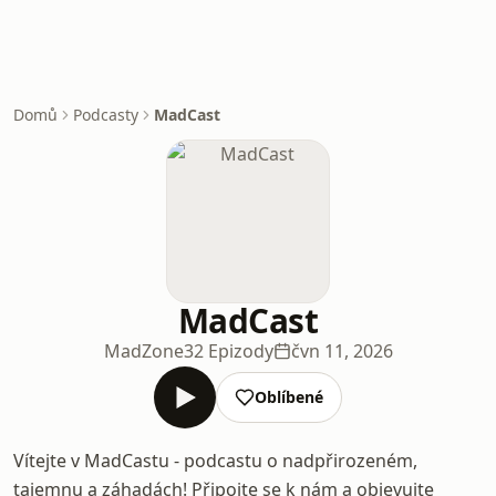
Domů
Podcasty
MadCast
MadCast
MadZone
32 Epizody
čvn 11, 2026
Oblíbené
Vítejte v MadCastu - podcastu o nadpřirozeném,
tajemnu a záhadách! Připojte se k nám a objevujte