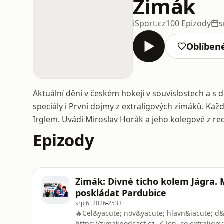
Zimák
iSport.cz
100 Epizody
s
Oblíben
Aktuální dění v českém hokeji v souvislostech a s d
speciály i První dojmy z extraligových zimáků. Ka
Irglem. Uvádí Miroslav Horák a jeho kolegové z re
Epizody
Zimák: Divné ticho kolem Jágra.
poskládat Pardubice
srp 6, 2026
2533
🔥Cel&yacute; nov&yacute; hlavn&iacute; d&
https://zimakpodcast.cz 🏒 Jen, co extraligo