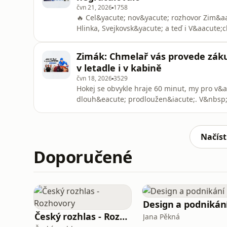
čvn 21, 2026
1758
🔥 Cel&yacute; nov&yacute; rozhovor Zim&aac
Hlinka, Svejkovsk&yacute; a teď i V&aacute
NHL sv&iacute;t&iacute; dal&scaron;&iacut
kouč Motoru, asistent Josefa Jandače u rep
Zimák: Chmelař vás provede zákul
tren&eacute;rsk&eacute;ho &scaron;t&aa
v letadle i v kabině
čvn 18, 2026
3529
Hokej se obvykle hraje 60 minut, my pro v&
dlouh&eacute; prodloužen&iacute;. V&nbsp;
Zim&aacute;ku a atraktivn&iacute;ho pov&i
Chmelařem. &Uacute;častn&iacute;k mistrovs
rozhodně nezklamal, v&aacute;s provede z&
Načíst
Doporučené
Design a podnikán
Český rozhlas - Rozhovory
Jana Pěkná