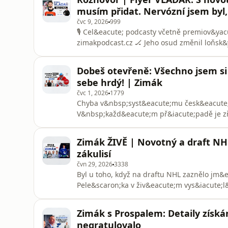
n&aacute;pad. Asi byste neuhodli. Taky rozkr
musím přidat. Nervózní jsem byl
čvc 9, 2026
999
🎙️ Cel&eacute; podcasty včetně premiov&ya
zimakpodcast.cz 🏒 Jeho osud změnil loňsk&y
se stal v NHL poprv&eacute; t&yacute;movou
play off a jako jedin&yacute; česk&yacute;
Dobeš otevřeně: Všechno jsem si
Trophy. Po skvěl&ea
sebe hrdý! | Zimák
čvc 1, 2026
1779
Chyba v&nbsp;syst&eacute;mu česk&eacute;
V&nbsp;každ&eacute;m př&iacute;padě je zř
přehl&iacute;želo Jakuba Dobe&scaron;e a 
nad&aacute;le. Pětadvacetilet&yacute; g&oa
Zimák ŽIVĚ | Novotný a draft NHL
kl&iacute;čov&eacute; akt&eacute;ry obrovs
zákulisí
čvn 29, 2026
3338
Byl u toho, když na draftu NHL zaznělo jm
Pele&scaron;ka v živ&eacute;m vys&iacute;l
nejv&yacute;&scaron;e zvolen&yacute;m Čec
z&aacute;jem a proč se talent rozhodl pro 
Zimák s Prospalem: Detaily získání
z&aacute;moř&iacute;? Pele&scaron;ka c&ia
negratulovalo