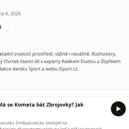
rp 6, 2026
é
etailní znalostí prostředí, vážně i nevážně. Rozhovory,
ždý čtvrtek hlavní díl s experty Radkem Dudou a Zbyňkem
dakce deníku Sport a webu iSport.cz.
 Má se Kometa bát Zbrojovky? Jak
iacute;l Zim&aacute;ku sledujte na
v&eacute; t&yacute;my vyjely na led k př&iacute;pravě