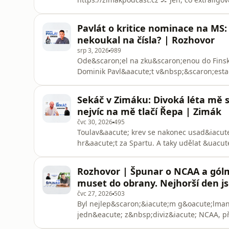
na dal&scaron;&iacute; sezonu, už je o čem
zak&aacute;zan&eacute;, nad č&iacute;mž v
Pavlát o kritice nominace na MS:
zejm&eacute;na Radek Duda, nech&aacute;
nekoukal na čísla? | Rozhovor
srp 3, 2026
989
Ode&scaron;el na zku&scaron;enou do Finska
Dominik Pavl&aacute;t v&nbsp;&scaron;estad
v&yacute;zvu a od angažm&aacute; v&nbsp;
oček&aacute;v&aacute;n&iacute;. &bdquo;C&i
Sekáč v Zimáku: Divoká léta mě s
zn&iacute; možn&aacute; divně, mus&iacute
nejvíc na mě tlačí Řepa | Zimák
čvc 30, 2026
495
Toulav&aacute; krev se nakonec usad&iacute
hr&aacute;t za Spartu. A taky udělat &uacut
jsem tady skončil,&ldquo; přizn&aacute;v&aa
Host pořadu Zim&aacute;k za pražsk&yacute
Rozhovor | Špunar o NCAA a gólm
č&aacute;st kari&eacute;ry v
muset do obrany. Nejhorší den js
čvc 27, 2026
503
Byl nejlep&scaron;&iacute;m g&oacute;lma
jedn&eacute; z&nbsp;diviz&iacute; NCAA, př
s&nbsp;univerzitn&iacute;m t&yacute;mem S