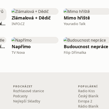
Zlámalová + Dědič
Mimo hřiště
Burza cenných papírů Praha
INFO.CZ
Youradio Talk
Svoboda (nejen) v jídle
Napřímo
Budoucnost nepráce
TV Nova
Filip Dřímalka
PROCHÁZET
POPULÁRNÍ
Rozhlasové stanice
Radio Kiss
Podcasty
Český Blaník
Nejlepší Skladby
Evropa 2
Rádio Blaník