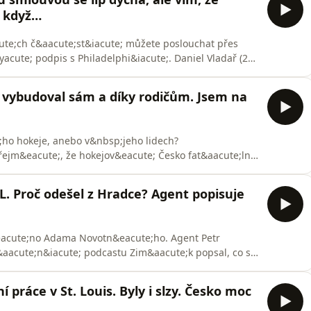
yl, jak
, když…
cute;ch č&aacute;st&iacute; můžete poslouchat přes
acute; podpis s Philadelphi&iacute;. Daniel Vladař (29)
 jedničkou, Flyers pomohl po &scaron;esti letech do
 g&oacute;lman dokonce posb&iacute;ral hlasy do Vezina
 vybudoval sám a díky rodičům. Jsem na
ho hokeje, anebo v&nbsp;jeho lidech?
ejm&eacute;, že hokejov&eacute; Česko fat&aacute;lně
mimo hlavn&iacute; proud jej vn&iacute;m&aacute;
cute;lman přitom patř&iacute; mezi
. Proč odešel z Hradce? Agent popisuje
k&eacute;ho &scaron;
&eacute;no Adama Novotn&eacute;ho. Agent Petr
&aacute;n&iacute; podcastu Zim&aacute;k popsal, co s
hem prož&iacute;val. Kter&eacute; kluby o něj měly
odchod z Hradce Kr&aacute;lov&eacute; do
 práce v St. Louis. Byly i slzy. Česko moc
cu