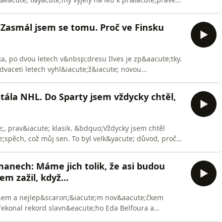
 debatovat. V Kladně je t&eacute;ma J&aacute;gr skoro
 podcastu Zim&aacute;k krout&iacute; hlavou
 Zasmál jsem se tomu. Proč ve Finsku
paj&iac
, po dvou letech v&nbsp;dresu Ilves je zp&aacute;tky.
vaceti letech vyhl&iacute;ž&iacute; novou
Kladně m&aacute; nejvy&scaron;&scaron;&iacute;
acute;til jsem, že pokud se chci posunout, ač to
tála NHL. Do Sparty jsem vždycky chtěl,
;
;, prav&iacute; klasik. &bdquo;Vždycky jsem chtěl
e;spěch, což můj sen. To byl velk&yacute; důvod, proč
cute; &uacute;točn&iacute;k Jiř&iacute; Sek&aacute;č.
; t&yacute;m už nastupoval. Přev&aacute;žnou
anech: Máme jich tolik, že asi budou
em zažil, když…
nem a nejlep&scaron;&iacute;m nov&aacute;čkem
ekonal rekord slavn&eacute;ho Eda Belfoura a
evern&iacute; Dakoty postoupil až do