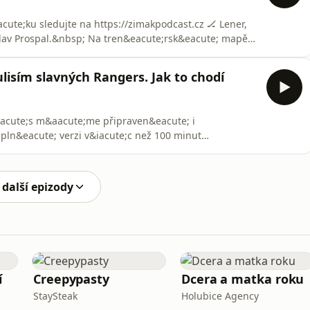
ute;ku sledujte na https://zimakpodcast.cz 🏒 Lener,
;clav Prospal.&nbsp; Na tren&eacute;rsk&eacute; mapě
e; česk&eacute; jm&eacute;no. Někdej&scaron;&iacute;
rezentace a naposledy souč&aacute;st
isím slavných Rangers. Jak to chodí
aacute;s m&aacute;me připraven&eacute; i
pln&eacute; verzi v&iacute;c než 100 minut
acute;d&aacute;n&iacute; s&nbsp;Jaroslavem
tv&iacute; světa ve &Scaron;v&yacute;carsku, kde
aacute;kulis&iacu
 další epizody
í
Creepypasty
Dcera a matka roku
StaySteak
Holubice Agency