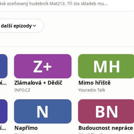
znává oceňovaný hudebník Mat213. Tři sta skladeb mu
vě vydal Retroskepsi, své nejupřímnější album. Cítí se
elených Gufrau? A po jaké hádce začal Mat213 svůj
 další epizody
Z+
MH
Burza cenných papírů Praha
Zlámalová + Dědič
Mimo hřiště
INFO.CZ
Youradio Talk
N
BN
Svoboda (nejen) v jídle
Napřímo
Budoucnost nepráce