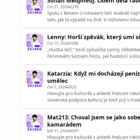
Sofian Medjmedj: Lidem dělá rados
Kulturák s T
čvn 21, 2026
2276
Spolu s Benem Cristovaem loni dvakrát napl
tom, jak to vypadá na dně. V rozhovoru mluví
naplňujícím štěstí. Oblíbený hudebník předpo
osobnostmi i rozbory kulturních fenoménů. T
Lenny: Horší zpěvák, který umí sí
který moderuje Jonáš
čvn 15, 2026
1686
„Hudba léčí,“ tvrdí zpěvačka Lenny, několika
červnovém Seznam Festu. Jak hudební scénu os
Kulturák Rozhovory s osobnostmi i rozbory k
rubriky Seznam Zpráv, který moderuje Jonáš Z
Katarzia: Když mi docházejí pení
podcastových apli
umělec
čvn 7, 2026
3020
Hlasujte pro Kulturák v anketě Podcast roku
slovenská podpora kultury je totiž prý v tro
Kulturák mluví o postavení žen i o tom, proč přemý
Rozhovory s osobnostmi i rozbory kulturních
Mat213: Choval jsem se jako sobe
Seznam Zpráv, který
kamarádem
kvě 31, 2026
3097
Hlasujte pro Kulturák v anketě Podcast roku!