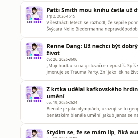
Poslouchejte na SZ.cz, Podcasty.cz a ve všec
Patti Smith mou knihu četla už d
čem by se J
srp 2, 2026
1615
V šestnácti letech se rozhodl, že sepíše pohn
Švýcara Nelio Biedermanna nepravděpodobná l
připadalo by mi to šílené,” říká. Když jako malý navštěvoval byt své babičky, všímal si předmětů,
které do něj nepasovaly. „Působilo to, jako b
Renne Dang: Už nechci být dobrý p
přenést je do
život
čvc 26, 2026
3606
„Moji hudbu si na grilovačce nepustíš. Spíš 
Jmenuje se Trauma Party. Zní jako lék na živ
Přesto to vypadá, že kariérní zlom zažil ra
Pozornost mu přinesla loňská účast v televiz
Z krtka udělal kafkovského hrdin
se propsala i
umění
čvc 19, 2026
2624
Bienále je jako olympiáda, ukazují se tu geop
benátském bienále umění. Jakub Jansa se na p
na přehlídce. Jansa, nedávno vyhlášený sko
reprezentaci v československém pavilonu se 
Stydím se, že se mám líp, říká 
měl být krteč