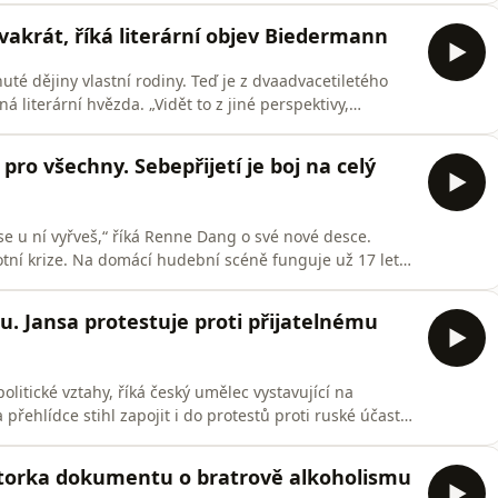
h podcastových aplikacích. Jak se vám podcast líbí? O
vakrát, říká literární objev Biedermann
uté dějiny vlastní rodiny. Teď je z dvaadvacetiletého
iterární hvězda. „Vidět to z jiné perspektivy,
y ze své minulosti chtěla zachránit co nejvíce věcí a
ro všechny. Sebepřijetí je boj na celý
se u ní vyřveš,“ říká Renne Dang o své nové desce.
otní krize. Na domácí hudební scéně funguje už 17 let.
pper, zpěvák a textař Renne Dang teprve nedávno.
ní soutěži Survivor a také nově získaná upřímnost, která
u. Jansa protestuje proti přijatelnému
olitické vztahy, říká český umělec vystavující na
řehlídce stihl zapojit i do protestů proti ruské účasti
kanem roku v J&amp;T Banka Art Indexu, do soutěže o
svými spolupracovníky přihlásil projekt, jehož hrdinou
autorka dokumentu o bratrově alkoholismu