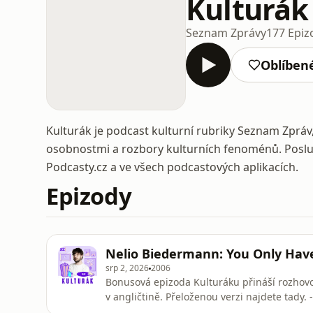
Kulturák
Seznam Zprávy
177 Epiz
Oblíben
Kulturák je podcast kulturní rubriky Seznam Zpráv,
osobnostmi a rozbory kulturních fenoménů. Poslu
Podcasty.cz a ve všech podcastových aplikacích.
Epizody
Nelio Biedermann: You Only Have
srp 2, 2026
2006
Bonusová epizoda Kulturáku přináší rozhovo
v angličtině. Přeloženou verzi najdete tady.
fenoménů. To je Kulturák, podcast kulturní 