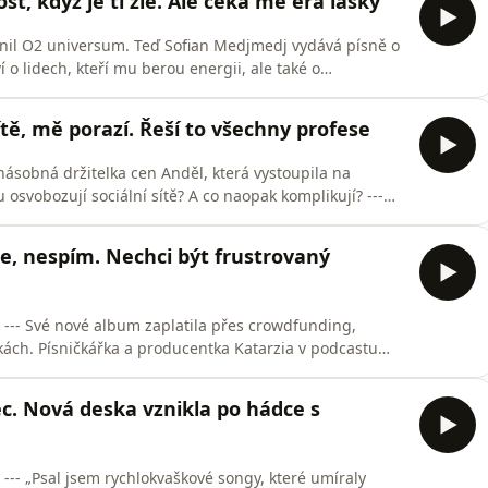
t, když je ti zle. Ale čeká mě éra lásky
nil O2 universum. Teď Sofian Medjmedj vydává písně o
 o lidech, kteří mu berou energii, ale také o
vídá, že ho čeká éra lásky. --- Kulturák Rozhovory s
o je Kulturák, podcast kulturní rubriky Seznam Zpráv,
tě, mě porazí. Řeší to všechny profese
násobná držitelka cen Anděl, která vystoupila na
vobozují sociální sítě? A co naopak komplikují? ---
ulturních fenoménů. To je Kulturák, podcast kulturní
bořil. Poslouchejte na SZ.cz, Podcasty.cz a ve všech
ze, nespím. Nechci být frustrovaný
! --- Své nové album zaplatila přes crowdfunding,
skách. Písničkářka a producentka Katarzia v podcastu
šlí o tom, že s hudbou skončí. --- Kulturák
 fenoménů. To je Kulturák, podcast kulturní rubriky
c. Nová deska vznikla po hádce s
 --- „Psal jsem rychlokvaškové songy, které umíraly