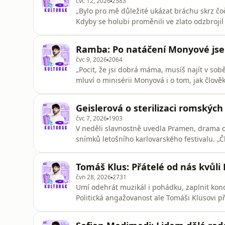
čvc 12, 2026
2583
„Bylo pro mě důležité ukázat bráchu skrz čoč
Kdyby se holubi proměnili ve zlato odzbrojil
natočila dokument o bratrovi, kterého závislo
upřímná výpověď otevírá i téma studu nebo
Ramba: Po natáčení Monyové jsem
brutáln
čvc 9, 2026
2064
„Pocit, že jsi dobrá máma, musíš najít v sob
mluví o minisérii Monyová i o tom, jak člověka ničí vlastní
spisovatelka, kterou ztvárnila, snažila vyhov
vám schází. Pořád jsem četla její knížky, kd
Geislerová o sterilizaci romskýc
p
čvc 7, 2026
1903
V neděli slavnostně uvedla Pramen, drama o 
snímků letošního karlovarského festivalu. „Čl
dělá něco špatně,” říká v Kulturáku Anna Gei
vzpamatuje. Ale pak jsou věci, které určitě 
Tomáš Klus: Přátelé od nás kvůli 
určitou rasu, to je
čvn 28, 2026
2731
Umí odehrát muzikál i pohádku, zaplnit konce
Politická angažovanost ale Tomáši Klusovi př
Palestinou zažil vlnu výhrůžek. Proč obdivuje rodinu podnikatele Tomáše Bati? Na co všechno přišel
s nedávnými čtyřicetinami, které oslaví tak