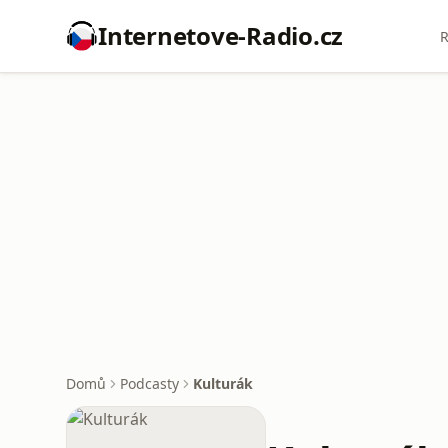
Internetove-Radio.cz
R
Domů
Podcasty
Kulturák