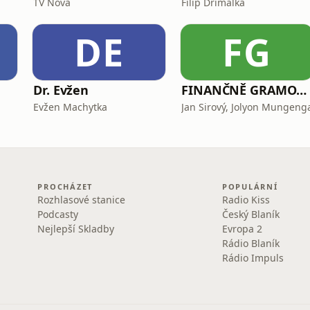
TV Nova
Filip Dřímalka
DE
FG
e
Dr. Evžen
FINANČNĚ GRAMOTNÍ
Evžen Machytka
Jan Sirový, Jolyon Mungeng
PROCHÁZET
POPULÁRNÍ
Rozhlasové stanice
Radio Kiss
Podcasty
Český Blaník
Nejlepší Skladby
Evropa 2
Rádio Blaník
Rádio Impuls