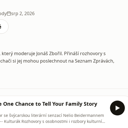
ody
srp 2, 2026
é
 který moderuje Jonáš Zbořil. Přináší rozhovory s
chači si jej mohou poslechnout na Seznam Zprávách,
 One Chance to Tell Your Family Story
r se švýcarskou literární senzací Nelio Beidermannem
 --- Kulturák Rozhovory s osobnostmi i rozbory kulturních
rubriky Seznam Zpráv, který moderuje Jonáš Zbořil.