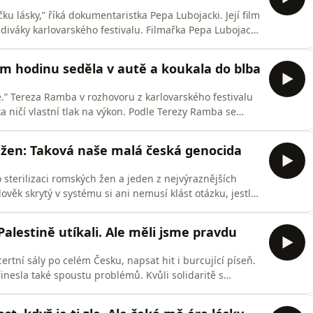
ku lásky,” říká dokumentaristka Pepa Lubojacki. Její film
 diváky karlovarského festivalu. Filmařka Pepa Lubojacki
st na alkoholu dovedla až k životu na ulici. Brutálně
 komplikovaných rodinných vztahů a vše popisuje s
 hodinu seděla v autě a koukala do blba
ě.” Tereza Ramba v rozhovoru z karlovarského festivalu
 tlak na výkon. Podle Terezy Ramba se
ět všem. „Až to bylo otravné. Vidíte, jak vám hubne, jak
e se píše: jsem hnusná, jsem tlustá, nevyhovuju. Ona se
h žen: Taková naše malá česká genocida
sterilizaci romských žen a jeden z nejvýraznějších
ověk skrytý v systému si ani nemusí klást otázku, jestli
slerová. „Jsou omyly, ze kterých se společnost
nebyly dělané s dobrým úmyslem. Chtít zlikvidovat
Palestině utíkali. Ale měli jsme pravdu
rtní sály po celém Česku, napsat hit i burcující píseň.
inesla také spoustu problémů. Kvůli solidaritě s
é na listopadové show v O2 universu? Poslechněte si