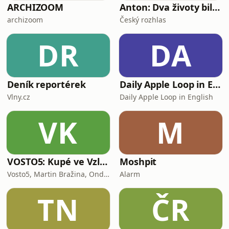
ARCHIZOOM
Anton: Dva životy billboardového krále
archizoom
Český rozhlas
DR
DA
Deník reportérek
Daily Apple Loop in English
Vlny.cz
Daily Apple Loop in English
VK
M
VOSTO5: Kupé ve Vzletu
Moshpit
Vosto5, Martin Bražina, Ondřej Cihlář, Petr Prokop, Ondřej Bauer
Alarm
TN
ČR