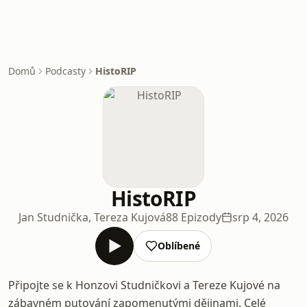
Domů
Podcasty
HistoRIP
HistoRIP
Jan Studnička, Tereza Kujová
88 Epizody
srp 4, 2026
Oblíbené
Připojte se k Honzovi Studničkovi a Tereze Kujové na
zábavném putování zapomenutými dějinami. Celé