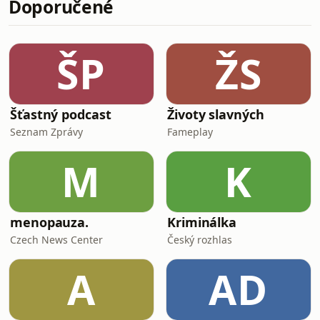
Doporučené
ty nepředstavuje ani Lincoln ani
Washington, ale fejkový kovboj Marion
Morrison z Iowy. Známější jako John
Wayne.
ŠP
ŽS
Šťastný podcast
Životy slavných
Seznam Zprávy
Fameplay
M
K
menopauza.
Kriminálka
Czech News Center
Český rozhlas
A
AD