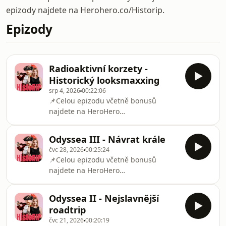
epizody najdete na Herohero.co/Historip.
Epizody
Radioaktivní korzety -
Historický looksmaxxing
srp 4, 2026
00:22:06
📌Celou epizodu včetně bonusů
najdete na HeroHero
⁠⁠⁠⁠⁠⁠⁠⁠⁠⁠⁠⁠⁠⁠⁠⁠⁠⁠⁠⁠⁠⁠⁠⁠⁠⁠⁠⁠⁠⁠⁠⁠⁠https://herohero.co/historip⁠⁠⁠⁠⁠⁠⁠⁠⁠⁠⁠⁠⁠Co svět
světem stojí, lidé se zkrášlovali těmi
Odyssea III - Návrat krále
nejšílenějšími metodami a my nejsme
čvc 28, 2026
00:25:24
v žádném případě výjimkou. Ale
📌Celou epizodu včetně bonusů
vyrovnají se extrémní kosmetické
najdete na HeroHero
procedury dneška těm z historie?
⁠⁠⁠⁠⁠⁠⁠⁠⁠⁠⁠⁠⁠⁠⁠⁠⁠⁠⁠⁠⁠⁠⁠⁠⁠⁠⁠⁠⁠⁠⁠⁠https://herohero.co/historip⁠⁠⁠⁠⁠⁠⁠⁠⁠⁠⁠⁠⁠Skrz
rozbouřené moře, záplavou monster,
Odyssea II - Nejslavnější
hněvem bohů a říší mrtvých se
roadtrip
pomalu vrací Odysseus domů. Ne, že
čvc 21, 2026
00:20:19
by cestou neměl pár příjemnějších