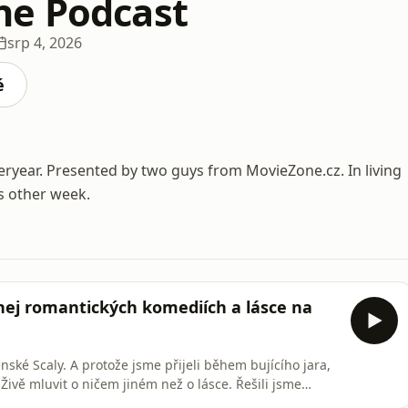
ne Podcast
srp 4, 2026
é
ryear. Presented by two guys from MovieZone.cz. In living
s other week.
nej romantických komediích a lásce na
ské Scaly. A protože jsme přijeli během bujícího jara,
ivě mluvit o ničem jiném než o lásce. Řešili jsme
ní romantiky, polibky i milostné scény. A s