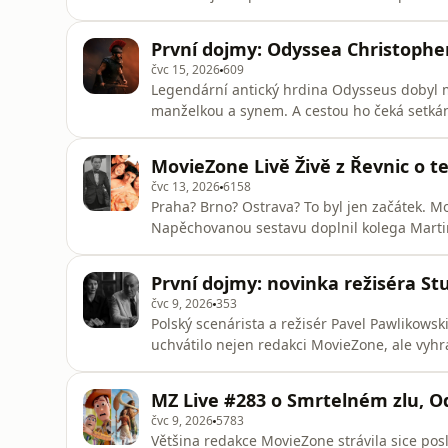
sehnat na ni lístky do IMAXU je zatraceně sl
bude nejnovější MZ Live mít jen hodinu, ma
První dojmy: Odyssea Christophe
dotazy. A nebojte, tradič
čvc 15, 2026
609
Legendární antický hrdina Odysseus dobyl m
manželkou a synem. A cestou ho čeká setkán
Adaptace slavné Homérovy Odyssey je jedním 
Christopher Nolan, režisér Oppenheimera, tri
MovieZone Livě Živě z Řevnic o 
Naše očekávání tedy
čvc 13, 2026
6158
Praha? Brno? Ostrava? To byl jen začátek. Mo
Napěchovanou sestavu doplnil kolega Martin 
byl určitě rád, že jsme se rozhodli řešit te
povídání o klasikách, těch nejkultovnějších 
První dojmy: novinka režiséra S
nejen těch zahraničních
čvc 9, 2026
353
Polský scenárista a režisér Pavel Pawlikowsk
uchvátilo nejen redakci MovieZone, ale vyhr
na tři Oscary. Pawlikowski do Karlových Var
nejlepší režii v Cannes a obsadil do ní hvě
MZ Live #283 o Smrtelném zlu, O
poválečného Německa líbilo
čvc 9, 2026
5783
Většina redakce MovieZone strávila sice po