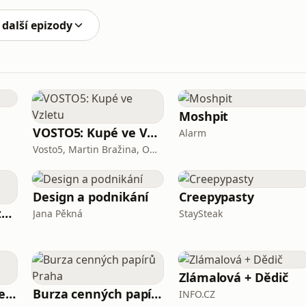
ich štěstí trvá jen chvíli. Jak se nám snímek oceněný
 další epizody
Moshpit
VOSTO5: Kupé ve Vzletu
Alarm
Vosto5, Martin Bražina, Ondřej Cihlář, Petr Prokop, Ondřej Bauer
Design a podnikání
Creepypasty
Český rozhlas - Rozhovory
Jana Pěkná
StaySteak
Zlámalová + Dědič
Pohádky moří a oceánů
Burza cenných papírů Praha
INFO.CZ