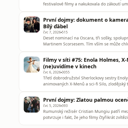
festivalové filmy a nakukovala do zákoutí u
premiéry. V MZ Live #283 se podíváme na di
Smrtelné zlo, páté Toy Story nebo hvězdně 
První dojmy: dokument o kamer
samozřejmě odpovídat i na
Bílý ďábel
čvc 7, 2026
515
Deset nominací na Oscara, tři sošky, spol
Martinem Scorsesem. Tím vším se může chl
taky hlavní postava dokumentu Jany Hojdové,
festivalu. Co na něj říká výjezdní skupina
Filmy v síti #75: Enola Holmes, X
https://www.facebook.com/moviez
(ne)uvidíme v kinech
čvc 6, 2026
3055
Třetí dobrodružství Sherlockovy sestry Enol
animovaných X-Menů a sci-fi Silo, zlodějský 
s Willem Ferrellem nebo prequel Pravé blondý
streamovací platformy posílat filmy do kin, 
První dojmy: Zlatou palmou oce
čvc 5, 2026
393
Rumunský režisér Cristian Mungiu patří mez
potvrzuje i fakt, že jeho filmy čtyřikrát zvítě
Fjord, které jsme viděli ve Varech. Rumunsk