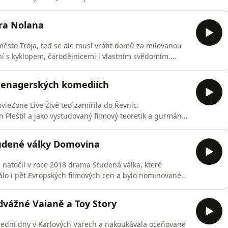
ožité, takže se jí pořádně podíváme na zoubek. I proto
ximálně hodinu a půl. A odpovídat budeme i na vaše
ra Nolana
ěsto Trója, teď se ale musí vrátit domů za milovanou
í s kyklopem, čarodějnicemi i vlastním svědomím.
z nejočekávanějších filmů letošního léta a ujal se jí
logie Temný rytíř nebo sci-fi Intersteller a Počátek.
teenagerských komediích
vieZone Live Živě teď zamířila do Řevnic.
Pleštil a jako vystudovaný filmový teoretik a gurmán
enagerské komedie. Čeká vás exkurze do historie žánru,
a nejšílenějších komediích i vážnějších snímcích. A
tudené války Domovina
i natočil v roce 2018 drama Studená válka, které
álo i pět Evropských filmových cen a bylo nominované
ů přivez svou novinku Domovina, s níž vyhrál cenu za
zdnou Sandru Hüller. Jak se nám jeho drama z
dvážné Vaianě a Toy Story
slední dny v Karlových Varech a nakoukávala oceňované