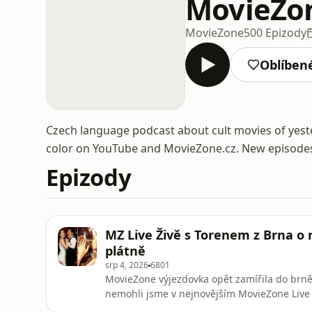
MovieZo
MovieZone
500 Epizody
Oblíben
Czech language podcast about cult movies of yeste
color on YouTube and MovieZone.cz. New episode
Epizody
MZ Live Živě s Torenem z Brna o 
plátně
srp 4, 2026
6801
MovieZone výjezdovka opět zamířila do brněn
nemohli jsme v nejnovějším MovieZone Live Ž
nejlepší romantické komedie, nejlepší serióz