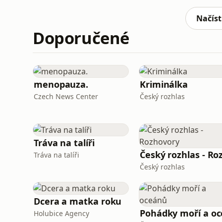
vypadá, že tu skutečně našli nový domov, jej
Zlatou palmo
Načíst
Doporučené
menopauza.
Kriminálka
Czech News Center
Český rozhlas
Tráva na talíři
Tráva na talíři
Český rozhlas
Dcera a matka roku
Holubice Agency