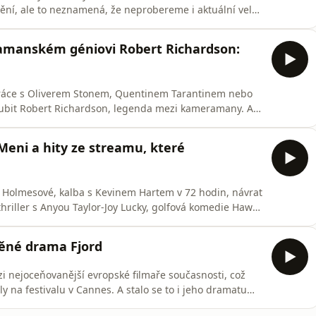
mění, ale to neznamená, že neprobereme i aktuální velké
sneyovku Odvážná Vaiana, nový díl hororové série
obsazenou netflixovku Dantův rukopis. A budeme
amanském géniovi Robert Richardson:
upráce s Oliverem Stonem, Quentinem Tarantinem nebo
ubit Robert Richardson, legenda mezi kameramany. A
 který uchvátil návštěvníky karlovarského filmového
 MovieZone? Web: https://www.moviezone.cz FB:
-Meni a hity ze streamu, které
y Holmesové, kalba s Kevinem Hartem v 72 hodin, návrat
thriller s Anyou Taylor-Joy Lucky, golfová komedie Hawk
nky Elle. A debata o tom, jestli budou Netflix a ostatní
nebo ne. A pokud ne, tak kdo na tom bude tratit nejvíc.
něné drama Fjord
i nejoceňovanější evropské filmaře současnosti, což
zily na festivalu v Cannes. A stalo se to i jeho dramatu
á rodina se v něm stěhuje do Norska a ačkoliv to