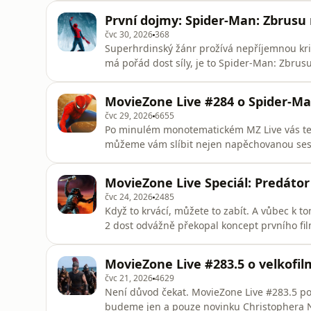
postupujícími minutami se to malinko zvrhlo
První dojmy: Spider-Man: Zbrusu
pěchotu nebo vyhrocenější v
čvc 30, 2026
368
Superhrdinský žánr prožívá nepříjemnou krizi
má pořád dost síly, je to Spider-Man: Zbrusu
nejen s řadou protivníků, ale i s mutací vla
kamarádi na něj zapomněli. A teď se navíc o
MovieZone Live #284 o Spider-Ma
Jak se nám
čvc 29, 2026
6655
Po minulém monotematickém MZ Live vás te
můžeme vám slíbit nejen napěchovanou ses
zoubek novému Spider-Manovi, ještě jednou 
třeba i dialogovku Mistryně nebo třetí Eno
MovieZone Live Speciál: Predátor 
dotazy. MovieZone Live Živě v Pr
čvc 24, 2026
2485
Když to krvácí, můžete to zabít. A vůbec k
2 dost odvážně překopal koncept prvního fil
nového hrdinu, vsadil na mladého a dravého 
nabídnout mnohem víc, než do té doby možná
MovieZone Live #283.5 o velkofi
pořádně krvavé víno. Mov
čvc 21, 2026
4629
Není důvod čekat. MovieZone Live #283.5 po
budeme jen a pouze novinku Christophera No