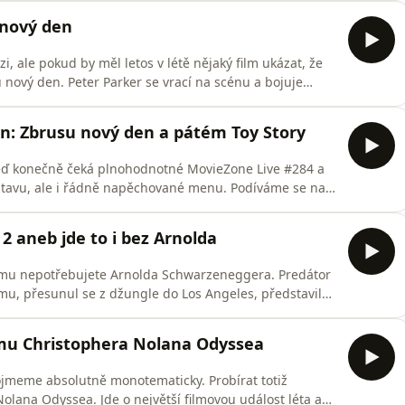
 a nakonec došlo i na Asterixe a Obelixe, Hvězdnou
 nový den
, ale pokud by měl letos v létě nějaký film ukázat, že
 nový den. Peter Parker se vrací na scénu a bojuje
stního těla, samotou a smutným faktem, že všichni jeho
bjevila nová hrozba, na jakou možná není připravený.
n: Zbrusu nový den a pátém Toy Story
ď konečně čeká plnohodnotné MovieZone Live #284 a
tavu, ale i řádně napěchované menu. Podíváme se na
se bude probírat pětka Toy Story, ale řešit budeme
lu Holmes. A samozřejmě budeme odpovídat i na vaše
2 aneb jde to i bez Arnolda
 tomu nepotřebujete Arnolda Schwarzeneggera. Predátor
mu, přesunul se z džungle do Los Angeles, představil
režiséra a hlavně ukázal, že tahle série může
 kdokoliv tušil. A s každým dalším rokem zraje jako
lmu Christophera Nolana Odyssea
jmeme absolutně monotematicky. Probírat totiž
lana Odyssea. Jde o největší filmovou událost léta a