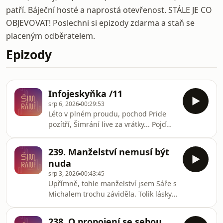
patří. Báječní hosté a naprostá otevřenost. STÁLE JE CO
OBJEVOVAT! Poslechni si epizody zdarma a staň se
placeným odběratelem.
Epizody
Infojeskyňka /11
srp 6, 2026
00:29:53
Léto v plném proudu, pochod Pride
pozítří, Šimrání live za vrátky... Pojďme
si zrekapitulovat, jaké jsou příležitosti
se potkat a co vás kde čeká. Tahle
239. Manželství nemusí být
krátká jeskyně vás vezme do
nuda
Šimracího světa. Pojďte dál💋
srp 3, 2026
00:43:45
Postprodukce: Ondřej Markus Zeman
Upřímně, tohle manželství jsem Sáře s
Michalem trochu záviděla. Tolik lásky,
podpory a chutě objevovat bych přála
každému páru. Poslechněte si
238. O propojení se sebou,