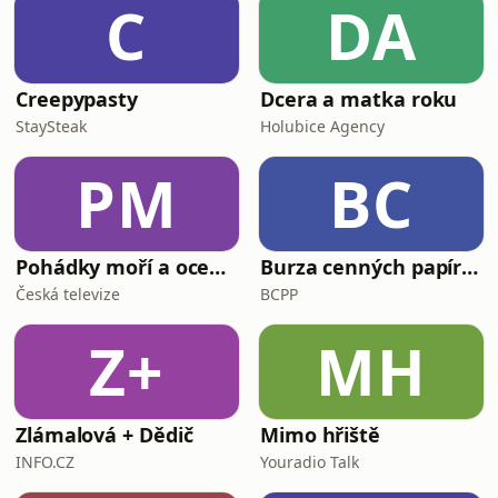
C
DA
Creepypasty
Dcera a matka roku
StaySteak
Holubice Agency
PM
BC
Pohádky moří a oceánů
Burza cenných papírů Praha
Česká televize
BCPP
Z+
MH
Zlámalová + Dědič
Mimo hřiště
INFO.CZ
Youradio Talk