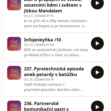
povídání o společné cestě, první
ostatními lidmi i světem s
návštěvě swingers klubu, i otaznicich
Jitkou Mandalam
kolem prvního sexu.Postprodukce:
čvc 27, 2026
00:47:14
Ondřej Markus Zeman
Je mi přes 40 a díky tomuto rozhovoru
jsem pochopila co je šamanismus. Vy
to pochopíte taky a zároveň
nahlédnete do jeho praktického
Infojeskyňka /10
využití. Povídání s Jitkou ale přineslo
čvc 23, 2026
00:41:59
více zajímavých poznatků pro
Blíží se neskutečné jubileum, mé vlasy
udržování vztahů a rozvíjení intimity.
protkává stříbro a mám za sebou
Tak vzhůru do toho!Postprodukce:
festivalový trojboj. Poslechněte si
Ondřej Markus Zeman
zamyšlení nad stárnutím, vzhledem,
237. Pyrotechnická epizoda
vztahy a taky se staňte součástí
aneb petardy v batůžku
komunity, kterou Šimrání vytváří.
čvc 20, 2026
00:38:39
Třeba už 8. srpna v průvodu Prague
Opět hluboký rozhovor s
Pride.stačí dát vědět že jdete s námi v
psychoterapeutem, kterého mám
tomhle formuláři👉🏻 TADYYYYza skvělý
doma. O emocionální náloži, kterou si
obraz a zvuk dostává kredit Ondřej
nosíme. Někdy chvilku, někdy celý
Markus Zeman
236. Partnerské
život reagujeme pod vlivem našeho
komunikační pasti s
vnitřního prostředí. Jak si všímat