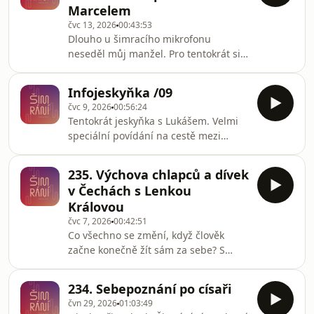
Marcelem
petard, které snadno vybuchnou, jak
čvc 13, 2026
00:43:53
je regulovat a žít příjemnější
Dlouho u šimracího mikrofonu
život.Postprodukce: Ondřej Markus
neseděl můj manžel. Pro tentokrát si
Zeman
připravil téma, ke kterému jsme
neplánovaně dali krásnou demostraci.
Infojeskyňka /09
Jak se děje, že i když spolu mluvíme,
čvc 9, 2026
00:56:24
tak se neslyšíme. Jak se to stane, kde
Tentokrát jeskyňka s Lukášem. Velmi
takové nepochopení začíná a kam
speciální povídání na cestě mezi
může vést? Myslím, že tenhle
dvěma festivaly. Lukáš byl poprvé v
průvodce je praktický a užitečný pro
životě na tantrickém Festivalu
každého bez rozdílu. A jestli cítíte, že
235. Výchova chlapců a dívek
transformace a byl svolný sdílet své
by i váš vztah potřeboval poladit s
v Čechách s Lenkou
zkušenosti, zážitky i doporučení. Jestli
odborníkem, n
Královou
vás zajímá, jak to na takovém festivalu
čvc 7, 2026
00:42:51
vypadá, jste tu správně.Postprodukce:
Co všechno se změní, když člověk
Ondřej Markus Zeman
začne konečně žít sám za sebe? S
Lenkou Královou jsme si povídaly o
coming outu, tranzici i přijetí rodinou.
234. Sebepoznání po císaři
Řeč přišla také na to, jak hormony
čvn 29, 2026
01:03:49
promění nejen tělo, ale někdy i