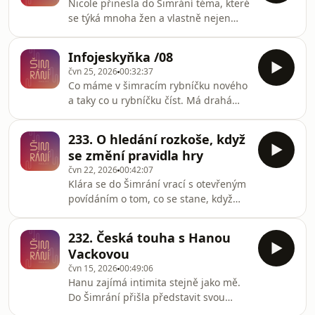
Nicole přinesla do Šimrání téma, které
způsob, jakým člověk přemýšlí a
se týká mnoha žen a vlastně nejen
vnímá svět. Mluvily jsme o rozdílech
jich. Co se ženou i vztahem udělá
ve výchově dívek a chlapců,
porod, obzvláště ten traumatizující, je
každodenních situacích, kterým Lenka
Infojeskyňka /08
téma, o kterém se stále nemluví dost.
dodnes čelí, i o lásce, vztazích a
čvn 25, 2026
00:32:37
Pojďte s námi na cestu sebepoznání a
rodičovství.Postproduk
Co máme v šimracím rybníčku nového
sebepřijetí. Pojďte se bavit o spodním
a taky co u rybníčku číst. Má drahá
prádle i o tetování a nahlédnout tak
přítelkyně psycholožka Kristina
ženám pod sukně. S naším konsentem
Sarisova vydala skvělou knihu a já
samozřejmě :)Dorazíte i naživo? 👉🏻
233. O hledání rozkoše, když
vám z ní dám ochutnat. Dejte si
Intimity FestivalPostprodukce: O
se změní pravidla hry
Kanapku o Narcismu, bude vám
čvn 22, 2026
00:42:07
trnout srst na zátylku.Odkaz na Pride:
Klára se do Šimrání vrací s otevřeným
https://docs.google.com/forms/d/e/1FAIpQLSefICJ
povídáním o tom, co se stane, když
NBu_7h3bSUc9jp--
sex začne bolet a tělo najednou
fy4pZAaVOznQ/viewformPostprodukce:
reaguje jinak, než jste byli
Ondřej Markus Zeman
232. Česká touha s Hanou
zvyklí.Mluvily jsme o prvních
Vackovou
erotických pomůckách, které jí
čvn 15, 2026
00:49:06
pomohly vrátit potěšení zpátky do
Hanu zajímá intimita stejně jako mě.
života, o partnerských poradách v
Do Šimrání přišla představit svou
kavárně i o jednoduchém cvičení
knihu Česká Touha, která formou