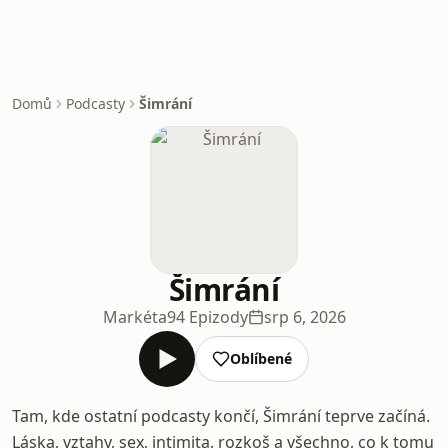
Domů
Podcasty
Šimrání
Šimrání
Markéta
94 Epizody
srp 6, 2026
Oblíbené
Tam, kde ostatní podcasty končí, Šimrání teprve začíná.
Láska, vztahy, sex, intimita, rozkoš a všechno, co k tomu