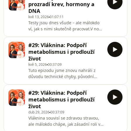
prozradí krev, hormony a
vysvětlují, proč reflux často nevzniká z
DNA
nadbytku žaludeční kyseliny, ale
kvě 13, 2026
01:07:11
naopak z jejího nedostatku, a proč
Testy jsou dnes všude – ale málokdo
dlouhodobé tlumení příznaků nemusí
ví, jak s nimi skutečně pracovat.V nové
řešit skutečnou příčinu.Dozvíte se, jak
epizodě podcastu Hackni život se
reflux souvisí se stresem, věkem,
ukazuje, že samotná čísla nestačí.
alkohol
#29: Vláknina: Podpoří
Michaela Kačena a Irena Hončlová
metabolismus i prodlouží
spolu s naturopaty Lukášem Bulínem
život
a Dariou Panáčovou vysvětlují, proč je
kvě 5, 2026
00:37:09
klíčová správná interpretace výsledků
Tuto epizodu jsme znovu nahráli z
a jak z testů udělat praktický návod
důvodu technické chyby, původní
pro vlastní zdraví. Od běžných
verze bohužel nebyla nahrána ve
krevních testů přes DNA až po
stereo zvuku. Děkujeme za
mikrobiom a h
#29: Vláknina: Podpoří
upozornění na tento problém a
metabolismus i prodlouží
omlouváme se za komplikace.Vláknina
život
souvisí se zdravou stravou, ale
dub 29, 2026
00:37:09
málokdo chápe, jak zásadní roli v
Vláknina souvisí se zdravou stravou,
našem životě hraje. V nové epizodě
ale málokdo chápe, jak zásadní roli v
podcastu Hackni život se ukazuje jako
našem životě hraje. V nové epizodě