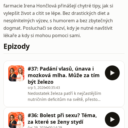
farmacie Irena Hončlová přinášejí chytré tipy, jak si
vylepšit život a cítit se lépe. Bez drastických diet a
nesplnitelných výzev, s humorem a bez zbytečných
dogmat. Posluchači se dozví, kdy je nutné navštívit
lékaře a kdy si mohou pomoci sami.
Epizody
#37: Padání vlasů, únava i
mozková mlha. Může za tím
být železo
srp 5, 2026
00:35:43
Nedostatek železa patří k nejčastějším
nutričním deficitům na světě, přesto
mnoho lidí jeho příznaky přehlíží
nebo je připisuje stresu, hormonům či
#36: Bolest při sexu? Téma,
věku. &#39;V nové epizodě podcastu
za které se ženy stydí
Hackni život vysvětlují Míša Kačena a
čvc 29, 2026
00:14:29