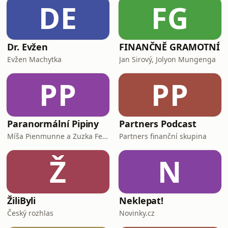
DE
FG
řeší jen bolest, ne příčinu. Dojde i na
roli hormonů, s
Dr. Evžen
FINANČNĚ GRAMOTNÍ
Evžen Machytka
Jan Sirový, Jolyon Mungenga
PP
PP
Paranormální Pipiny
Partners Podcast
Míša Pienmunne a Zuzka Fejfarová
Partners finanční skupina
Ž
N
ŽiliByli
Neklepat!
Český rozhlas
Novinky.cz