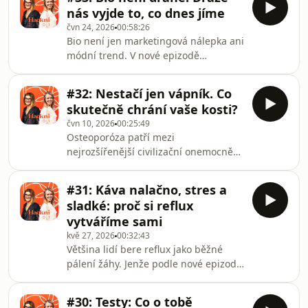
stresu a kdy může signalizovat něco
nás vyjde to, co dnes jíme
vážnějšího? V nové epizodě
čvn 24, 2026
00:58:26
podcastu Hackni život vysvětlují
Bio není jen marketingová nálepka ani
Michaela Kačena a Irena Hončlová
módní trend. V nové epizodě
nejčastější příčiny bolestí hlavy i
podcastu Hackni život se Michaela
migrén. Dozvíte se, proč ženy trápí až
Kačena a Irena Hončlová společně s
třikrát častěji než muže a jakou roli
#32: Nestačí jen vápník. Co
Kateřinou Urbánkovou, výkonnou
hrají hormony
skutečně chrání vaše kosti?
manažerkou Svazu ekologických
čvn 10, 2026
00:25:49
zemědělců PRO-BIO, podívají na to, co
Osteoporóza patří mezi
se skutečně skrývá za označením BIO
nejrozšířenější civilizační onemocnění
a proč kvalita potravin začíná už v
vyššího věku, přesto o ní většina lidí
půdě. Dozvíte se, jaký je rozdíl mezi
začne přemýšlet až ve chvíli, kdy
běžnou a bio produkcí, proč mají
#31: Káva nalačno, stres a
dojde ke zlomenině. V nové epizodě
pesticidy, průmyslově z
sladké: proč si reflux
podcastu Hackni život Michaela
vytváříme sami
Kačena a Irena Hončlová vysvětlují,
kvě 27, 2026
00:32:43
proč se osteoporóze říká „tichý zloděj
Většina lidí bere reflux jako běžné
kostí“, jak souvisí s menopauzou,
pálení žáhy. Jenže podle nové epizody
hormonálními změnami i životním
podcastu Hackni život může být
stylem a proč samotný vápník na
problém úplně jinde, než si myslíme.
prevenci nestačí.Dozvíte s
#30: Testy: Co o tobě
Michaela Kačena a Irena Hončlová