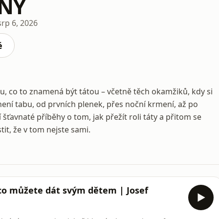
INY
srp 6, 2026
é
u, co to znamená být tátou – včetně těch okamžiků, kdy si
a není tabu, od prvních plenek, přes noční krmení, až po
ší šťavnaté příběhy o tom, jak přežít roli táty a přitom se
tit, že v tom nejste sami.
co můžete dát svým dětem | Josef