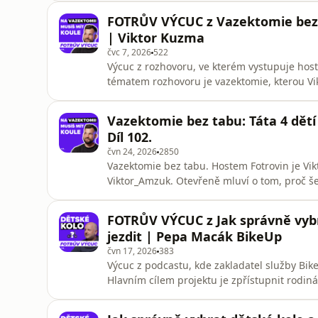
popisuje, proč je pro něj otcovství zemětře
FOTRŮV VÝCUC z Vazektomie bez t
proč už ně
| Viktor Kuzma
čvc 7, 2026
522
Výcuc z rozhovoru, ve kterém vystupuje hos
tématem rozhovoru je vazektomie, kterou Vi
své manželky. Diskuse se zaměřuje na vyvrac
nebo záměna zákroku s kastrací. Účastníci 
Vazektomie bez tabu: Táta 4 dětí
rámci partnerského v
Díl 102.
čvn 24, 2026
2850
Vazektomie bez tabu. Hostem Fotrovin je Vikt
Viktor_Amzuk. Otevřeně mluví o tom, proč šel
co jsou jen mýty a jaký je se* po vazektomi
partnerství, rodičovství čtyř dětí i zodpověd
FOTRŮV VÝCUC z Jak správně vybr
momentem rozhovoru
jezdit | Pepa Macák BikeUp
čvn 17, 2026
383
Výcuc z podcastu, kde zakladatel služby Bik
Hlavním cílem projektu je zpřístupnit rodin
učení a manipulaci díky správnému poměru v
je nákup příliš těžkých nebo velkých kol, což