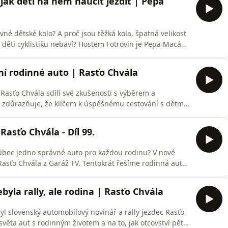
jak děti na něm naučit jezdit | Pepa
ávné dětské kolo? A proč jsou těžká kola, špatná velikost
ěti cyklistiku nebaví? Hostem Fotrovin je Pepa Macák,
ho dětských kol. Bavíme se o dětských kolech,
ch rodičů, správné velikosti kola, plánování cyklovýletů
ní rodinné auto | Rasťo Chvála
Rasťo Chvála sdílí své zkušenosti s výběrem a
 zdůrazňuje, že klíčem k úspěšnému cestování s dětmi
né dveře či vnitřní prostornost, ale především dobrá
rozebírají praktické aspekty od bezpečnosti a údržby až
Rasťo Chvála - Díl 99.
 vůbec jedno správné auto pro každou rodinu? V nové
asťo Chvála z Garáž TV. Tentokrát řešíme rodinná auta,
lenou, MPV, SUV, carsharing, operativní leasing i
 a každá máma. Rasťo jako otec pěti dětí a automobilový
yla rally, ale rodina | Rasťo Chvála
yl slovenský automobilový novinář a rally jezdec Rasťo
ěta aut s rodinným životem a na to, jak otcovství pěti