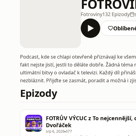
FOTROV
Fotroviny
132 Epizody
Oblíben
Podcast, kde se chlapi otevřeně přiznávají ke všem
fakt nejste jistí, jestli to děláte dobře. Žádná tém
ultimátní bitvy o ovladač k televizi. Každý díl přiná
nezbláznit. Přijďte se zasmát, poradit a možná i zjis
Epizody
FOTRŮV VÝCUC z To nejcennější, 
Dvořáček
srp 6, 2026
377