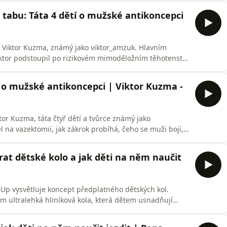
sení, co mu narození dcery vzalo, co mu naopak dalo a
abu: Táta 4 dětí o mužské antikoncepci
t Viktor Kuzma, známý jako viktor_amzuk. Hlavním
ktor podstoupil po rizikovém mimoděložním těhotenství
ení mýtů a předsudků, jako je strach ze ztráty mužství
zdůrazňují důležitost převzetí zodpovědnosti mužem v
 o mužské antikoncepci | Viktor Kuzma -
or Kuzma, táta čtyř dětí a tvůrce známý jako
 na vazektomii, jak zákrok probíhá, čeho se muži bojí,
i. Řešíme mužskou antikoncepci, ego, předsudky,
nost, která podle Viktora nemá ležet jen na ženě. Silným
at dětské kolo a jak děti na něm naučit
eUp vysvětluje koncept předplatného dětských kol.
ám ultralehká hliníková kola, která dětem usnadňují
áhy k tělu. Host zdůrazňuje, že častou chybou rodičů
 může u dětí vyvolat odpor k cyklistice. Služba funguje