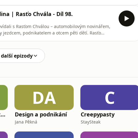
 k riziku. Chvála popisuje svou životní cestu od
iéry v motorsportu, kterého paradoxně dosáhl v době,
dina | Rasťo Chvála - Díl 98.
povídali s Rasťom Chválou – automobilovým novinářem,
y jezdcem, podnikatelem a otcem pěti dětí. Rasťo
ví, proč se s manželkou nebáli velké rodiny ani v době,
ubit vášeň pro auta, rally a podnikání s rodinným
 další epizody
DA
C
Český rozhlas - Rozhovory
Design a podnikání
Creepypasty
Jana Pěkná
StaySteak