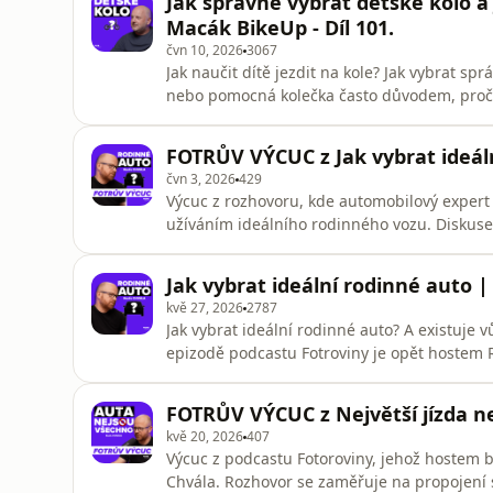
Jak správně vybrat dětské kolo a 
na principu snad
Macák BikeUp - Díl 101.
čvn 10, 2026
3067
Jak naučit dítě jezdit na kole? Jak vybrat spr
nebo pomocná kolečka často důvodem, proč d
spoluzakladatel BikeUPu – služby předplatné
odrážedlech, učení na kole, největších chybá
FOTRŮV VÝCUC z Jak vybrat ideál
s dětmi i
čvn 3, 2026
429
Výcuc z rozhovoru, kde automobilový expert 
užíváním ideálního rodinného vozu. Diskuse
není jen technické vybavení, jako jsou posuv
nálada a přístup, že cesta je cíl. Účastníci 
Jak vybrat ideální rodinné auto | 
po výhody moderníc
kvě 27, 2026
2787
Jak vybrat ideální rodinné auto? A existuje
epizodě podcastu Fotroviny je opět hostem R
bezpečnost dětí v autě, dlouhé cesty na dovo
praktické vychytávky, které ocení každý táta
FOTRŮV VÝCUC z Největší jízda neb
expert vysvět
kvě 20, 2026
407
Výcuc z podcastu Fotoroviny, jehož hostem b
Chvála. Rozhovor se zaměřuje na propojení sv