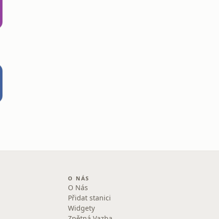
O NÁS
O Nás
Přidat stanici
Widgety
Zpětná Vazba