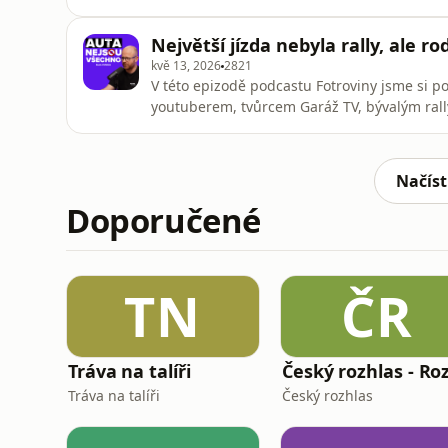
dětí ovlivnilo jeho profesní ambice a přístup
skromných začátků v rádiu až po vrchol kar
Největší jízda nebyla rally, ale ro
kdy už měl poč
kvě 13, 2026
2821
V této epizodě podcastu Fotroviny jsme si 
youtuberem, tvůrcem Garáž TV, bývalým rall
otevřeně mluví o tom, jak ho změnilo otcovst
kdy neměli finanční jistoty, a jak se dá sklo
životem. V rozhovor
Načíst
Doporučené
TN
ČR
Tráva na talíři
Tráva na talíři
Český rozhlas