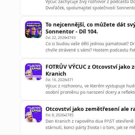
Výcuc zachycuje živý rozhovor z podcastů Do
Dvořáček, spolumajitel společnosti Sonnento
přičemž Vořáček sdílí svůj osobní příběh o 
priority směrem k rodině a vztahům. Zdůrazň
To nejcennější, co můžete dát s
skutečným základem ži
Sonnentor - Díl 104.
čvc 22, 2026
3743
Co si budou vaše děti jednou pamatovat? Dr
chvíle strávené s vámi? Hostem podcastu Fotr
Sonnentor, otec tří dětí a dědeček. Otevřen
životních prioritách i okamžiku, který navžd
FOTRŮV VÝCUC z Otcovství jako z
letadla, které hav
Kranich
čvc 16, 2026
371
Výcuc z rozhovoru, ve kterém vystupuje hud
osobní proměnu po narození dcery a reflekt
soustředí na hledání rovnováhy mezi identit
partnera. Kranich vysvětluje vznik nového 
Otcovství jako zemětřesení ale ra
terapeutickou výpověď o
čvc 8, 2026
2785
Dan Kranich z rapového dua P/\ST otevřeně m
stárnutí, konci párty života i o tom, jak se m
řešíme, jak se dá kombinovat život rapera, 