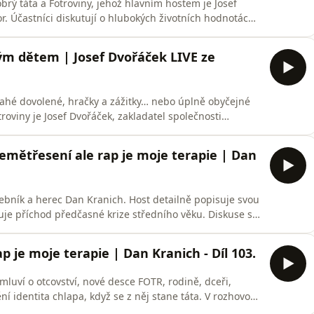
brý táta a Fotroviny, jehož hlavním hostem je Josef
r. Účastníci diskutují o hlubokých životních hodnotách,
přežití letecké havárie, což mu pomohlo přehodnotit
uje, že ačkoliv budování firmy vyžaduje úsilí,
vým dětem | Josef Dvořáček LIVE ze
ahé dovolené, hračky a zážitky… nebo úplně obyčejné
oviny je Josef Dvořáček, zakladatel společnosti
ě mluví o rodičovství, rodinných hodnotách, podnikání,
y změnil jeho pohled na život – když měl nastoupit do
emětřesení ale rap je moje terapie | Dan
ebník a herec Dan Kranich. Host detailně popisuje svou
uje příchod předčasné krize středního věku. Diskuse se
ou rebelujícího rapera a rolí zodpovědného otce i
alba s názvem FOTR, které vnímá jako upřímnou a
p je moje terapie | Dan Kranich - Díl 103.
luví o otcovství, nové desce FOTR, rodině, dceři,
ění identita chlapa, když se z něj stane táta. V rozhovoru
herce, textaře a performera s rodinným životem. Dan