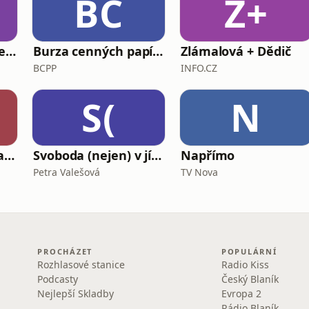
BC
Z+
Pohádky moří a oceánů
Burza cenných papírů Praha
Zlámalová + Dědič
BCPP
INFO.CZ
S(
N
Všechny odstíny narcismu
Svoboda (nejen) v jídle
Napřímo
Petra Valešová
TV Nova
PROCHÁZET
POPULÁRNÍ
Rozhlasové stanice
Radio Kiss
Podcasty
Český Blaník
Nejlepší Skladby
Evropa 2
Rádio Blaník