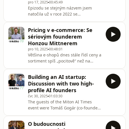
pro 17, 2025
00:45:49
CERNu. Dnes je General Partnerem
Epizodu se stejným názvem jsem
kryptofondu MitonC s portfoliem přes
natočila už v roce 2022 se
dvě miliardy korun. Nelituje této zm
spoluzakladatelem Psyonu Standou
Milotinským. Po více než třech letech
Pricing v e-commerce: Se
už je nejvyšší čas na update, tentokrát
sériovým founderem
s mitoním Vaškem Štruplem, který má
Honzou Mittnerem
oblast psychedelik na starost. Řeč
pro 10, 2025
00:48:01
byla o legalizaci těchto látek v USA i
Většina e-shopů dnes stále řídí ceny a
Česku (máme dobré zprávy),
sortiment spíš „pocitově“ než na
psychedelické klinice Psyon i o
základě tvrdých dat. Ruční kontrola
Vaškových aha-momentech z této
konkurence, jednoduché cenové
oblasti. Obsah rozhovoru s Vašk
Building an AI startup:
skripty nebo statické marže často
Discussion with two high-
nestačí v prostředí, kde se ceny mění
profile AI founders
několikrát denně. Právě na tento
čvc 30, 2025
01:03:30
problém cílí projekt DeepScout, za
The guests of the Miton AI Times
kterým stojí Honza Mittner. Ten v
event were Tomáš Gogár (co-founder
minulosti založil a úspěšně prodal
and CEO of Rossum) and Martin
projekty jako Jízdomat (2016 ho
Schmid (co-founder and CEO of
akvíroval BlaBlaCar)
O budoucnosti
Equilibre), who joined to discuss the