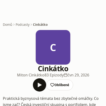
Domů
Podcasty
Cinkátko
C
Cinkátko
Miton Cinkátko
83 Epizody
čvn 29, 2026
Oblíbené
Praktická byznysová témata bez zbytečné omáčky. Co
jsme zač? Česká investiční skupina s portfoliem, kde