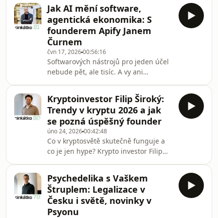
DeepMind. V rozhovoru se dozvíte, jak
na závěr: Jak se IT ještě před AI
Jak AI mění software,
vznikl pivot od obecného
zesložitilo a
agentická ekonomika: S
&quot;human supervision&quot;
founderem Apify Janem
nástroje pro AI agenty k
Čurnem
plnohodnotné automatizaci browser
čvn 17, 2026
00:56:16
agentů, proč si firmy nakonec stejně
Softwarových nástrojů pro jeden účel
nestaví agenty samy, jak vypadá
nebude pět, ale tisíc. A vy ani
hiring dva bloky od Anthropicu, a co
nebudete vědět, který si váš agent
podle Davida zůstane lidem, až budou
vybral. V rozhovoru s Janem Čurnem,
mít firmy
Kryptoinvestor Filip Široký:
co-founderem a CEO Apify, platformy,
Trendy v kryptu 2026 a jak
která na $50M ARR roste tempem 150
se pozná úspěšný founder
% ročně, jsme probrali jak 10 let
úno 24, 2026
00:42:48
budování Apify, tak změny, které do
Co v kryptosvětě skutečně funguje a
distribuce softwaru přináší AI, včetně
co je jen hype? Krypto investor Filip
agentických plateb.Jak se změní
Široký z MitonC mluví v rozhovoru
distribuce softwaru?Honza říká:
konkrétně: o firmách z portfolia, o
nástrojů pro je
Psychedelika s Vaškem
vlastních chybách, i o tom, jak pozná
Štruplem: Legalizace v
foundera, který má šanci uspět. V roce
Česku i světě, novinky v
2020 se Filip Široký objevil ve výběru
Psyonu
Forbesu 30 pod 30 jako AI vědec v