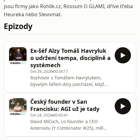
jsou firmy jako Rohlik.cz, Rossum či GLAMI, dříve třeba
Heureka nebo Slevomat.
Epizody
Ex-šéf Alzy Tomáš Havryluk
o udržení tempa, disciplíně a
systémech
čvn 29, 2026
00:58:17
Rozhovor s Tomášem Havrylukem,
bývalým šéfem Alzy (odcházel, když
měla Alza obrat 50 mld. Kč) a CEO
Medevia. Jak Tomáš přemýšlí o firmě
Český founder v San
jako o systému? Mluvili jsme taky o
Francisku: AGI už je tady
jeho myšlenkových rámcích a o tom,
čvn 24, 2026
00:45:41
jak do toho AI vstupuje jako nová
David Mlčoch, co-founder a CEO
páka: menší tým může dělat víc, ale
Asteroidu (Y Combinator W25), měl
jen pokud lidé umí dobře myslet, učit
jako prvního zákazníka Google
se a posuzovat kvalitu výstupu. Hejt