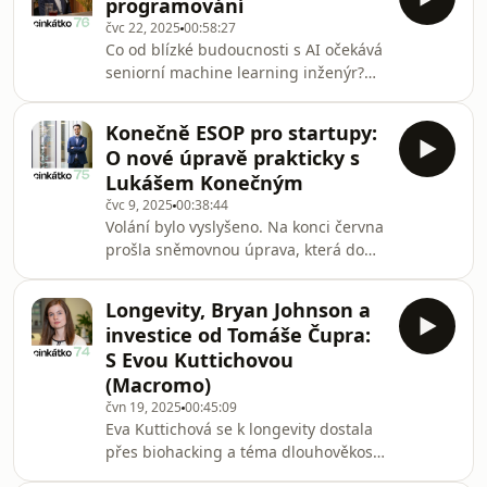
programování
challenges of building an AI
čvc 22, 2025
00:58:27
startup.Rossum is an end-to-end
Co od blízké budoucnosti s AI očekává
automation platform with AI-powered
seniorní machine learning inženýr?
intelligent document processing,
Hostem Cinkátka byl Radek Bartyzal,
founded in 2017 by PhD dropouts
který už 10 let buduje produkční ML
Tomáš Gogár, Petr Baudiš, and Tomáš
Konečně ESOP pro startupy:
systémy a v módním vyhledávači
Tunys. Rossum has raised a total of
O nové úpravě prakticky s
Glami řeší se svým týmem
Lukášem Konečným
personalizaci a ranking. Jaká je práce
čvc 9, 2025
00:38:44
seniorního programátora v dnešní éře
Volání bylo vyslyšeno. Na konci června
AI? Proč je stále dobré nabírat
prošla sněmovnou úprava, která do
juniory? A proč se programátoři
české legislativy od 1.1.2026 zavádí
budou čím dál tím víc učit
úpravu ESOPů – zaměstnaneckých
byznysovým věcem? Dozvíte se v r
Longevity, Bryan Johnson a
opčních programů, která by mohla být
investice od Tomáše Čupra:
pro startupy použitelná. Co všechno
S Evou Kuttichovou
úprava obnáší? Na to nám odpověděl
(Macromo)
Lukáš Konečný z Y Soft Ventures, který
čvn 19, 2025
00:45:09
má na změně a její podobě zásadní
Eva Kuttichová se k longevity dostala
podíl. ---Lukáš na LinkedIn:
přes biohacking a téma dlouhověkosti
https://www.linkedin.com/in/lukaskonecny1Employe
ji chytilo natolik, že spoluzaložila