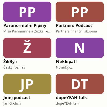
se v rozhovoru.Petr na sítíchX:
PP
PP
https://x.com/petrkouLinkedInLinkedIn:
https://www.linkedin
Paranormální Pipiny
Partners Podcast
Míša Pienmunne a Zuzka Fejfarová
Partners finanční skupina
Ž
N
ŽiliByli
Neklepat!
Český rozhlas
Novinky.cz
JP
DT
Jinej podcast
dopeYEAH talk
Jan Grolich
dopeYEAH talk