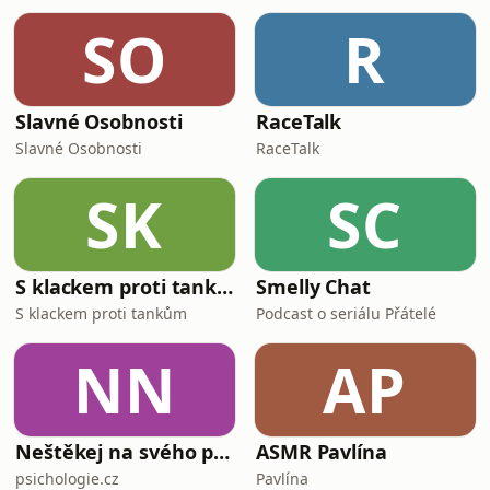
SO
R
Slavné Osobnosti
RaceTalk
Slavné Osobnosti
RaceTalk
SK
SC
S klackem proti tankům
Smelly Chat
S klackem proti tankům
Podcast o seriálu Přátelé
NN
AP
Neštěkej na svého psa
ASMR Pavlína
psichologie.cz
Pavlína