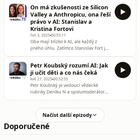
startup Macromo. Ten nedávno dostal
On má zkušenosti ze Silicon
investici od TCF, fondu Tomáše Čupra.
Valley a Anthropicu, ona řeší
Jaké jsou současné trendy v longevity?
právo v AI: Stanislav a
Jaký má názor na amerického
Kristina Fortovi
podnikatele Bryana Johnsona? A co
čvn 3, 2025
00:55:11
všechno v Macromo dokáží testovat a
Oba mají blízko k AI, ale každý z
měřit? Dozvíte se v rozhovoru.---Eva
jiného úhlu. Zatímco Stanislav Fort je
na LinkedInu:
AI výzkumník, který prošel Google
https://www.linkedin.com/i
DeepMind i Anthropicem, a nyní je
Petr Koubský rozumí AI: Jak
zakladatelem AI startupu, Kristina
ji učit děti a co nás čeká
Fort se zabývá umělou inteligencí z
kvě 27, 2025
00:52:55
pohledu governance a regulace.Jaký
Petr Koubský je vedoucí vědecké
je rozdíl mezi Anthropicem a OpenAI?
rubriky Deníku N a spolumoderátor
Proč se tak málo mluví o obecné
podcastu Sféry o technologiích, vědě
umělé inteligenci? A proč musí být
a společnosti. Ve svých textech se
regulace AI flexibilní? Dozvíte se v
dlouhodobě zabývá AI. Je srovnání
rozhovoru.St
Načíst další epizody
dnešní AI revoluce s revolucí
Doporučené
průmyslovou adekvátní? V čem je AI
rozhodně lepší než člověk? A proč
přestane stačit být průměrný? Dozvíte