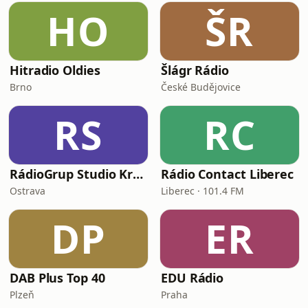
HO
ŠR
Hitradio Oldies
Šlágr Rádio
Brno
České Budějovice
RS
RC
RádioGrup Studio Krnov
Rádio Contact Liberec
Ostrava
Liberec · 101.4 FM
DP
ER
DAB Plus Top 40
EDU Rádio
Plzeň
Praha