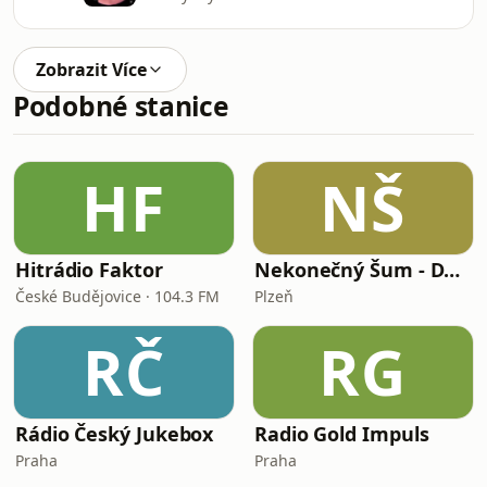
Zobrazit Více
Podobné stanice
HF
NŠ
Hitrádio Faktor
Nekonečný Šum - Dance Hits
České Budějovice · 104.3 FM
Plzeň
RČ
RG
Rádio Český Jukebox
Radio Gold Impuls
Praha
Praha