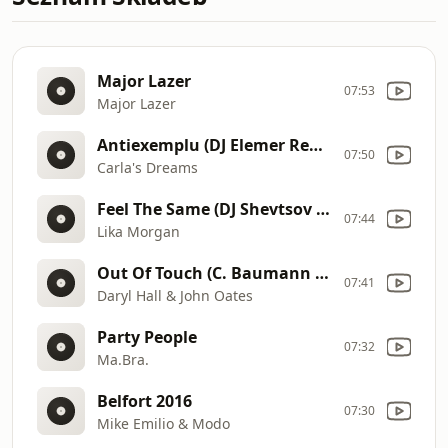
Major Lazer
07:53
Major Lazer
Antiexemplu (DJ Elemer Remix)
07:50
Carla's Dreams
Feel The Same (DJ Shevtsov & DJ Krasavin Remix)
07:44
Lika Morgan
Out Of Touch (C. Baumann Remix Edit)
07:41
Daryl Hall & John Oates
Party People
07:32
Ma.Bra.
Belfort 2016
07:30
Mike Emilio & Modo