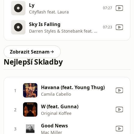
Ly
07:27
Cityflash feat. Laura
Sky Is Falling
07:23
Darren Styles & Stonebank feat. Emel
Zobrazit Seznam
Nejlepší Skladby
Havana (feat. Young Thug)
1
Camila Cabello
W (feat. Gunna)
2
Original Koffee
Good News
3
Mac Miller