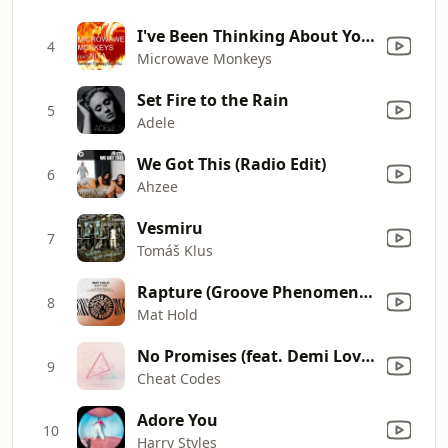
I've Been Thinking About You (feat. Nita)
4
Microwave Monkeys
Set Fire to the Rain
5
Adele
We Got This (Radio Edit)
6
Ahzee
Vesmiru
7
Tomáš Klus
Rapture (Groove Phenomenon Mix)
8
Mat Hold
No Promises (feat. Demi Lovato) [Bassjackers Remix]
9
Cheat Codes
Adore You
10
Harry Styles