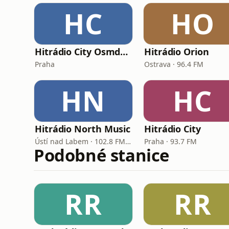
HC
HO
Hitrádio City Osmdesátka
Hitrádio Orion
Praha
Ostrava · 96.4 FM
HN
HC
Hitrádio North Music
Hitrádio City
Ústí nad Labem · 102.8 FM, 106.2 FM
Praha · 93.7 FM
Podobné stanice
RR
RR