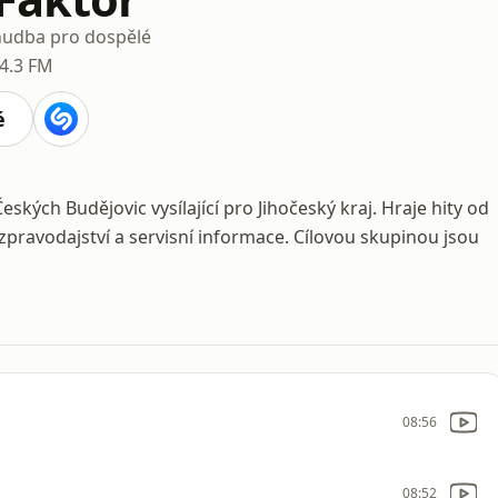
udba pro dospělé
4.3 FM
é
ských Budějovic vysílající pro Jihočeský kraj. Hraje hity od
í zpravodajství a servisní informace. Cílovou skupinou jsou
08:56
08:52