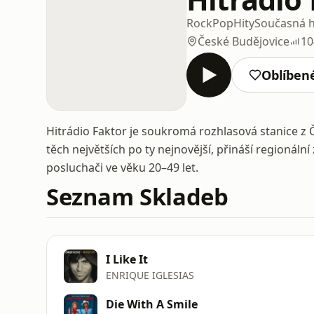
Rock
Pop
Hity
Současná h
České Budějovice
10
Oblíben
Hitrádio Faktor je soukromá rozhlasová stanice z Če
těch největších po ty nejnovější, přináší regionáln
posluchači ve věku 20–49 let.
Seznam Skladeb
I Like It
ENRIQUE IGLESIAS
Die With A Smile