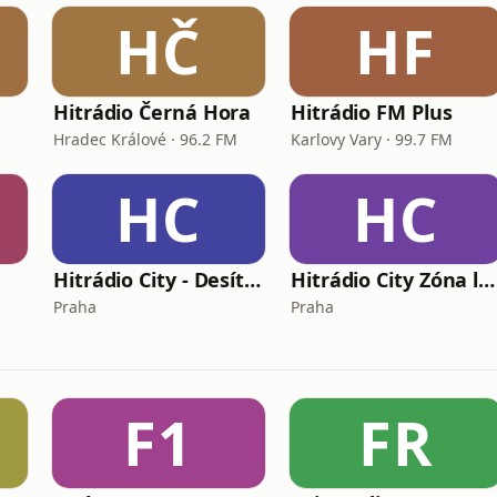
HČ
HF
Hitrádio Černá Hora
Hitrádio FM Plus
Hradec Králové · 96.2 FM
Karlovy Vary · 99.7 FM
HC
HC
Hitrádio City - Desítka
Hitrádio City Zóna lásky
Praha
Praha
F1
FR