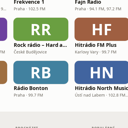
Frekvence 1
Fajn Radio
České Budějovice · 97.3 - 99.7 FM
Praha · 102.5 FM
Praha · 94.1 FM, 97.2 FM
RR
HF
Rock rádio – Hard and Heavy
Hitrádio FM Plus
 FM
České Budějovice
Karlovy Vary · 99.7 FM
RB
HN
Rádio Bonton
Hitrádio North Musi
Praha · 99.7 FM
Ústí nad Labem · 102.8 FM, 1
PROCHÁZET
POPULÁRNÍ