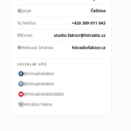
Jazyk
Čeština
Telefon
+420 389 011 043
Email
studio.faktor@hitradio.cz
Webová Stránka
hitradiofaktor.cz
SOCIÁLNÍ SÍTĚ
@hitradiofaktor
@hitradiofaktor
@hitradiofaktor8606
Hitrádio Faktor