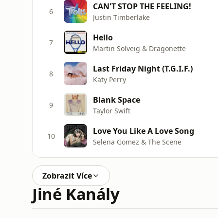
CAN'T STOP THE FEELING!
6
Justin Timberlake
Hello
7
Martin Solveig & Dragonette
Last Friday Night (T.G.I.F.)
8
Katy Perry
Blank Space
9
Taylor Swift
Love You Like A Love Song
10
Selena Gomez & The Scene
Zobrazit Více
Jiné Kanály