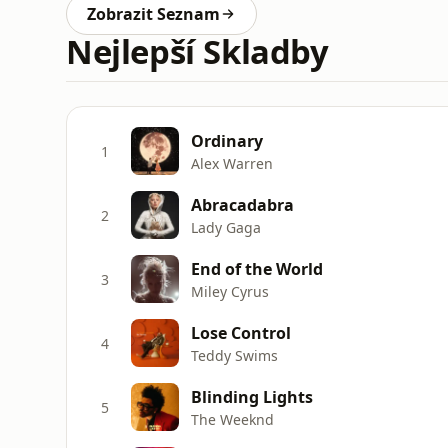
Zobrazit Seznam
Nejlepší Skladby
Ordinary
1
Alex Warren
Abracadabra
2
Lady Gaga
End of the World
3
Miley Cyrus
Lose Control
4
Teddy Swims
Blinding Lights
5
The Weeknd