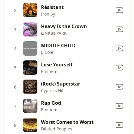
Résistant
2
Iron Sy
Heavy Is the Crown
3
LINKIN PARK
MIDDLE CHILD
4
J. Cole
Lose Yourself
5
Eminem
(Rock) Superstar
6
Cypress Hill
Rap God
7
Eminem
Worst Comes to Worst
8
Dilated Peoples