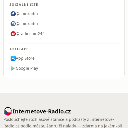
SOCIÁLNÍ SÍTĚ
@spinradio
@spinradio
@radiospin244
APLIKACE
App Store
Google Play
Internetove-Radio.cz
Poslouchejte rozhlasové stanice a podcasty z Internetove-
Radio.cz podle města, žánru či nálady — zdarma na jakémkoli