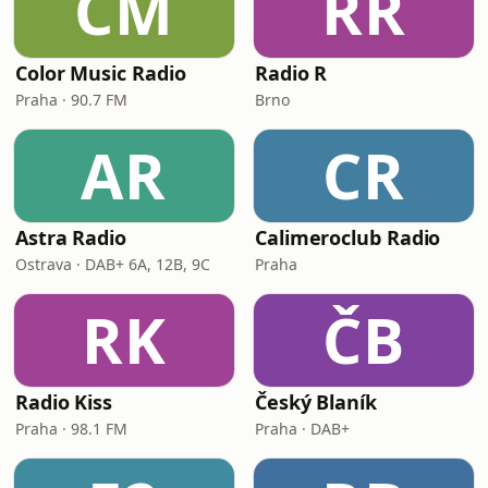
CM
RR
Color Music Radio
Radio R
Praha · 90.7 FM
Brno
AR
CR
Astra Radio
Calimeroclub Radio
Ostrava · DAB+ 6A, 12B, 9C
Praha
RK
ČB
Radio Kiss
Český Blaník
Praha · 98.1 FM
Praha · DAB+