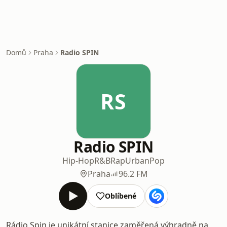
Domů
Praha
Radio SPIN
RS
Radio SPIN
Hip-Hop
R&B
Rap
Urban
Pop
Praha
96.2 FM
Oblíbené
Rádio Spin je unikátní stanice zaměřená výhradně na