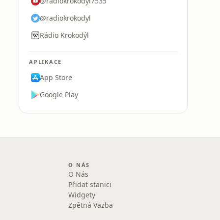
@radiokrokodyl7535
@radiokrokodyl
Rádio Krokodýl
APLIKACE
App Store
Google Play
O NÁS
O Nás
Přidat stanici
Widgety
Zpětná Vazba