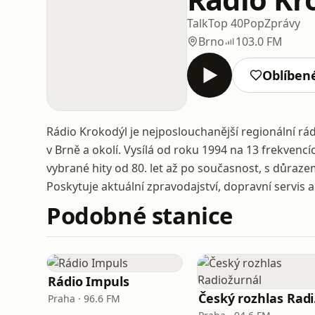
Talk
Top 40
Pop
Zprávy
Brno
103.0 FM
Oblíben
Rádio Krokodýl je nejposlouchanější regionální rá
v Brně a okolí. Vysílá od roku 1994 na 13 frekvencí
vybrané hity od 80. let až po současnost, s důraz
Poskytuje aktuální zpravodajství, dopravní servis
Podobné stanice
Rádio Impuls
Če
Praha · 96.6 FM