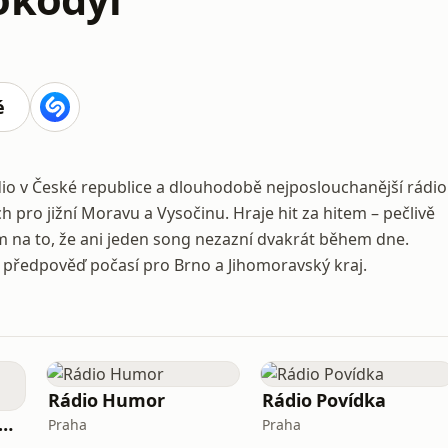
é
dio v České republice a dlouhodobě nejposlouchanější rádio
ch pro jižní Moravu a Vysočinu. Hraje hit za hitem – pečlivě
em na to, že ani jeden song nezazní dvakrát během dne.
 a předpověď počasí pro Brno a Jihomoravský kraj.
Rádio Humor
Rádio Povídka
ský rozhlas Radiožurnál
Praha
Praha