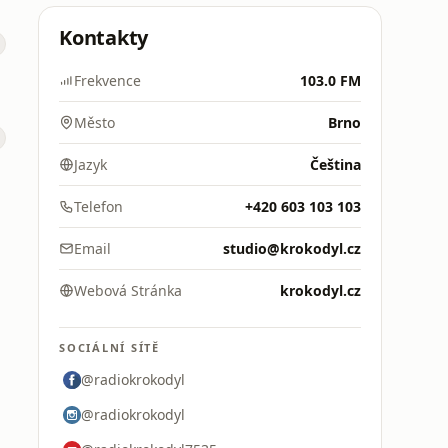
Kontakty
a
Frekvence
103.0 FM
Město
Brno
Jazyk
Čeština
Telefon
+420 603 103 103
Email
studio@krokodyl.cz
Webová Stránka
krokodyl.cz
SOCIÁLNÍ SÍTĚ
@radiokrokodyl
@radiokrokodyl