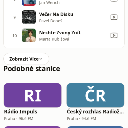
Jan Werich
Večer Na Disku
9
Pavel Dobeš
Nechte Zvony Znít
10
Marta Kubišová
Zobrazit Více
Podobné stanice
RI
ČR
Rádio Impuls
Český rozhlas Radiožurnál
Praha · 96.6 FM
Praha · 94.6 FM