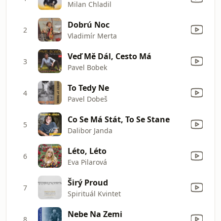
Milan Chladil
Dobrú Noc
2
Vladimír Merta
Veď Mě Dál, Cesto Má
3
Pavel Bobek
To Tedy Ne
4
Pavel Dobeš
Co Se Má Stát, To Se Stane
5
Dalibor Janda
Léto, Léto
6
Eva Pilarová
Širý Proud
7
Spirituál Kvintet
Nebe Na Zemi
8