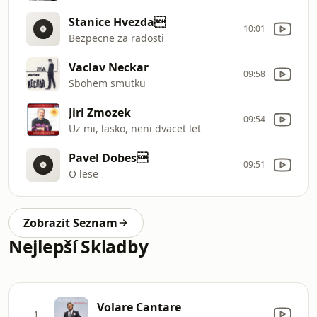
Stanice Hvezda
10:01
Bezpecne za radosti
Vaclav Neckar
09:58
Sbohem smutku
Jiri Zmozek
09:54
Uz mi, lasko, neni dvacet let
Pavel Dobes
09:51
O lese
Zobrazit Seznam
Nejlepší Skladby
Volare Cantare
1