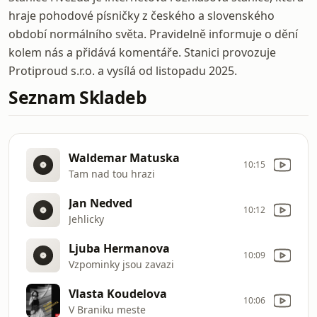
hraje pohodové písničky z českého a slovenského
období normálního světa. Pravidelně informuje o dění
kolem nás a přidává komentáře. Stanici provozuje
Protiproud s.r.o. a vysílá od listopadu 2025.
Seznam Skladeb
Waldemar Matuska
10:15
Tam nad tou hrazi
Jan Nedved
10:12
Jehlicky
Ljuba Hermanova
10:09
Vzpominky jsou zavazi
Vlasta Koudelova
10:06
V Braniku meste