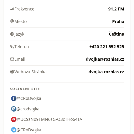
Frekvence
91.2 FM
Město
Praha
Jazyk
Čeština
Telefon
+420 221 552 525
Email
dvojka@rozhlas.cz
Webová Stránka
dvojka.rozhlas.cz
SOCIÁLNÍ SÍTĚ
@CRoDvojka
@crodvojka
@UCSzNo9TMN6sG-O3cTHo64TA
@CRoDvojka