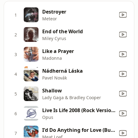
Destroyer
1
Meteor
End of the World
2
Miley Cyrus
Like a Prayer
3
Madonna
Nádherná Láska
4
Pavel Novák
Shallow
5
Lady Gaga & Bradley Cooper
Live Is Life 2008 (Rock Version)
6
Opus
I'd Do Anything for Love (But I Won't Do That) [Single Edit]
7
Meat Loaf