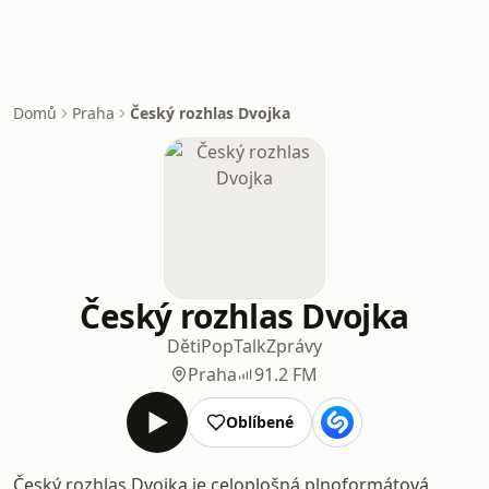
Domů
Praha
Český rozhlas Dvojka
Český rozhlas Dvojka
Děti
Pop
Talk
Zprávy
Praha
91.2 FM
Oblíbené
Český rozhlas Dvojka je celoplošná plnoformátová