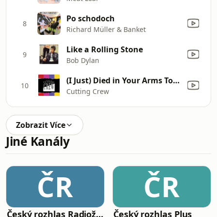
Po schodoch
8
Richard Müller & Banket
Like a Rolling Stone
9
Bob Dylan
(I Just) Died in Your Arms Tonight
10
Cutting Crew
Zobrazit Více
Jiné Kanály
ČR
ČR
Český rozhlas Radiožurnál
Český rozhlas Plus