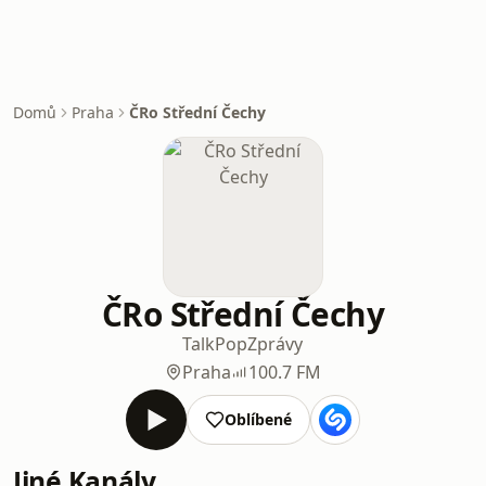
Domů
Praha
ČRo Střední Čechy
ČRo Střední Čechy
Talk
Pop
Zprávy
Praha
100.7 FM
Oblíbené
Jiné Kanály