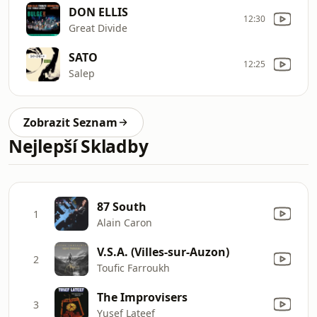
DON ELLIS
12:30
Great Divide
SATO
12:25
Salep
Zobrazit Seznam
Nejlepší Skladby
87 South
1
Alain Caron
V.S.A. (Villes-sur-Auzon)
2
Toufic Farroukh
The Improvisers
3
Yusef Lateef