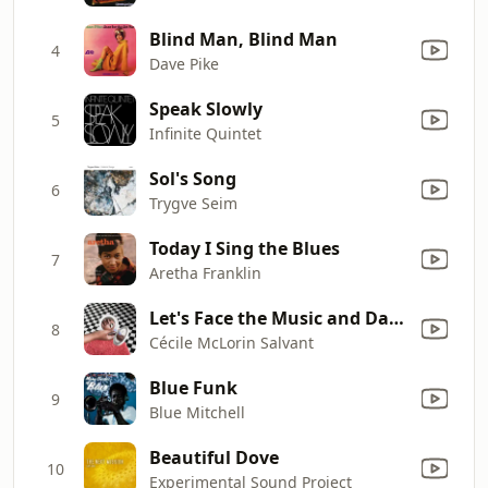
Blind Man, Blind Man
4
Dave Pike
Speak Slowly
5
Infinite Quintet
Sol's Song
6
Trygve Seim
Today I Sing the Blues
7
Aretha Franklin
Let's Face the Music and Dance
8
Cécile McLorin Salvant
Blue Funk
9
Blue Mitchell
Beautiful Dove
10
Experimental Sound Project