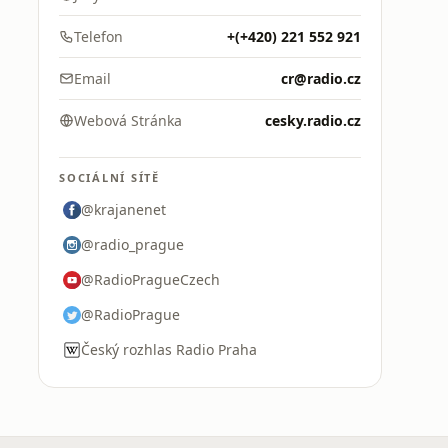
Telefon
+(+420) 221 552 921
Email
cr@radio.cz
Webová Stránka
cesky.radio.cz
SOCIÁLNÍ SÍTĚ
@krajanenet
@radio_prague
@RadioPragueCzech
@RadioPrague
Český rozhlas Radio Praha