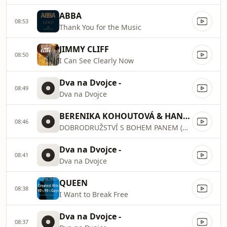
ABBA
08:53
Thank You for the Music
JIMMY CLIFF
08:50
I Can See Clearly Now
Dva na Dvojce -
08:49
Dva na Dvojce
BERENIKA KOHOUTOVÁ & HANA HOLIŠOVÁ
08:46
DOBRODRUŽSTVÍ S BOHEM PANEM (Koncert pro Martu)
Dva na Dvojce -
08:41
Dva na Dvojce
QUEEN
08:38
I Want to Break Free
Dva na Dvojce -
08:37