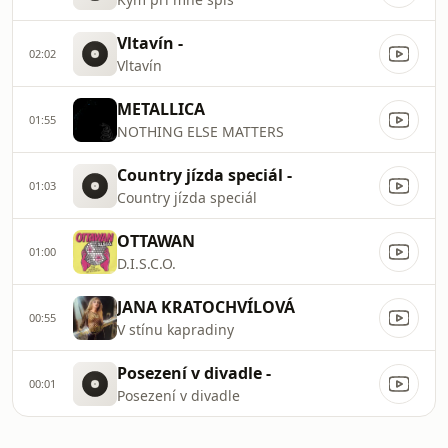
Vltavín -
02:02
Vltavín
METALLICA
01:55
NOTHING ELSE MATTERS
Country jízda speciál -
01:03
Country jízda speciál
OTTAWAN
01:00
D.I.S.C.O.
JANA KRATOCHVÍLOVÁ
00:55
V stínu kapradiny
Posezení v divadle -
00:01
Posezení v divadle