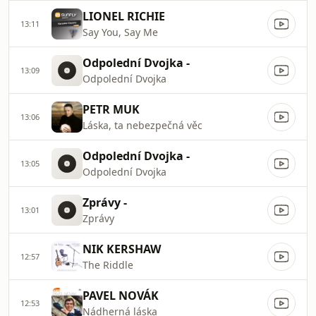
LIONEL RICHIE
13:11
Say You, Say Me
Odpolední Dvojka -
13:09
Odpolední Dvojka
PETR MUK
13:06
Láska, ta nebezpečná věc
Odpolední Dvojka -
13:05
Odpolední Dvojka
Zprávy -
13:01
Zprávy
NIK KERSHAW
12:57
The Riddle
PAVEL NOVÁK
12:53
Nádherná láska