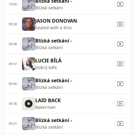
Blízká setkání -
10:00
Blízká setkání
JASON DONOVAN
09:58
Sealed with a Kiss
Blízká setkání -
09:48
Blízká setkání
LUCIE BÍLÁ
09:47
Dobrý kafe
Blízká setkání -
09:40
Blízká setkání
LAID BACK
09:36
Bakerman
Blízká setkání -
09:21
Blízká setkání