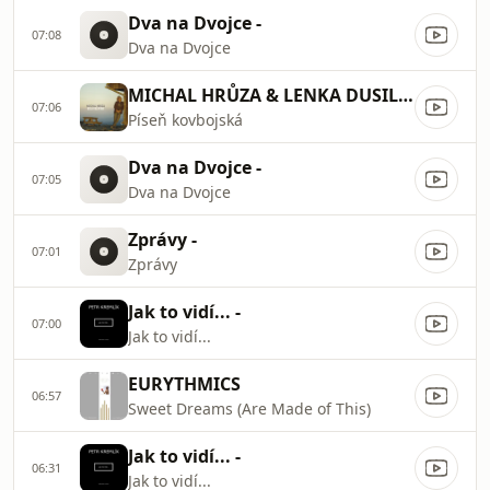
Dva na Dvojce -
07:08
Dva na Dvojce
MICHAL HRŮZA & LENKA DUSILOVÁ
07:06
Píseň kovbojská
Dva na Dvojce -
07:05
Dva na Dvojce
Zprávy -
07:01
Zprávy
Jak to vidí... -
07:00
Jak to vidí...
EURYTHMICS
06:57
Sweet Dreams (Are Made of This)
Jak to vidí... -
06:31
Jak to vidí...