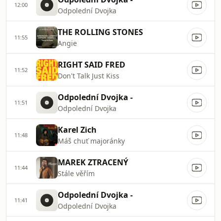
12:00
Odpolední Dvojka
THE ROLLING STONES
11:55
Angie
RIGHT SAID FRED
11:52
Don't Talk Just Kiss
Odpolední Dvojka -
11:51
Odpolední Dvojka
Karel Zich
11:48
Máš chuť majoránky
MAREK ZTRACENÝ
11:44
Stále věřím
Odpolední Dvojka -
11:41
Odpolední Dvojka