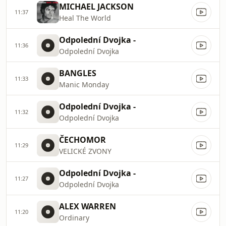
MICHAEL JACKSON
11:37
Heal The World
Odpolední Dvojka -
11:36
Odpolední Dvojka
BANGLES
11:33
Manic Monday
Odpolední Dvojka -
11:32
Odpolední Dvojka
ČECHOMOR
11:29
VELICKÉ ZVONY
Odpolední Dvojka -
11:27
Odpolední Dvojka
ALEX WARREN
11:20
Ordinary