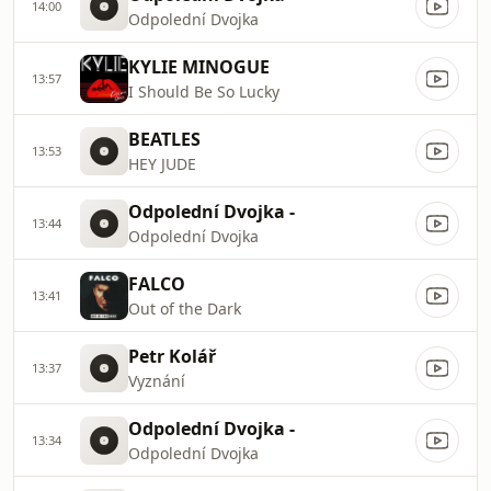
14:00
Odpolední Dvojka
KYLIE MINOGUE
13:57
I Should Be So Lucky
BEATLES
13:53
HEY JUDE
Odpolední Dvojka -
13:44
Odpolední Dvojka
FALCO
13:41
Out of the Dark
Petr Kolář
13:37
Vyznání
Odpolední Dvojka -
13:34
Odpolední Dvojka