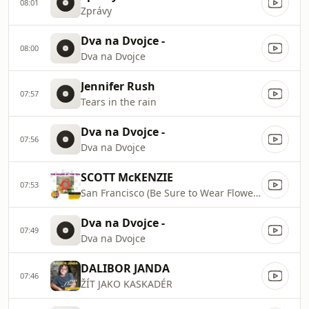
08:01
Zprávy
Dva na Dvojce -
08:00
Dva na Dvojce
Jennifer Rush
07:57
Tears in the rain
Dva na Dvojce -
07:56
Dva na Dvojce
SCOTT McKENZIE
07:53
San Francisco (Be Sure to Wear Flowers in Your Hair)
Dva na Dvojce -
07:49
Dva na Dvojce
DALIBOR JANDA
07:46
ŽÍT JAKO KASKADÉR