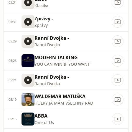
05:34
Klasika
Zprávy -
05:31
Zprávy
Ranní Dvojka -
05:29
Ranní Dvojka
MODERN TALKING
05:26
YOU CAN WIN IF YOU WANT
Ranní Dvojka -
05:21
Ranní Dvojka
WALDEMAR MATUŠKA
05:19
HOLKY JÁ MÁM VŠECHNY RÁD
ABBA
05:15
One of Us