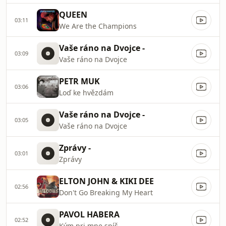
QUEEN
03:11
We Are the Champions
Vaše ráno na Dvojce -
03:09
Vaše ráno na Dvojce
PETR MUK
03:06
Loď ke hvězdám
Vaše ráno na Dvojce -
03:05
Vaše ráno na Dvojce
Zprávy -
03:01
Zprávy
ELTON JOHN & KIKI DEE
02:56
Don't Go Breaking My Heart
PAVOL HABERA
02:52
Kým pri mne spíš