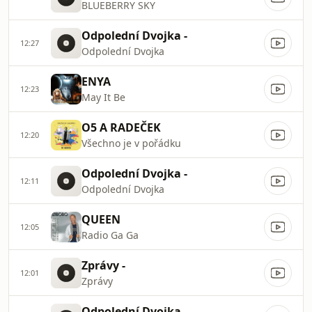
BLUEBERRY SKY
Odpolední Dvojka -
12:27
Odpolední Dvojka
ENYA
12:23
May It Be
O5 A RADEČEK
12:20
Všechno je v pořádku
Odpolední Dvojka -
12:11
Odpolední Dvojka
QUEEN
12:05
Radio Ga Ga
Zprávy -
12:01
Zprávy
Odpolední Dvojka -