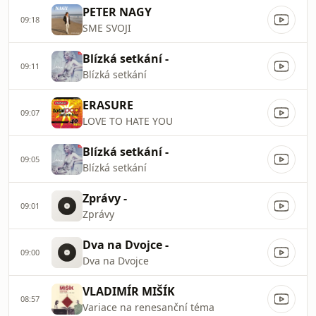
PETER NAGY
09:18
SME SVOJI
Blízká setkání -
09:11
Blízká setkání
ERASURE
09:07
LOVE TO HATE YOU
Blízká setkání -
09:05
Blízká setkání
Zprávy -
09:01
Zprávy
Dva na Dvojce -
09:00
Dva na Dvojce
VLADIMÍR MIŠÍK
08:57
Variace na renesanční téma