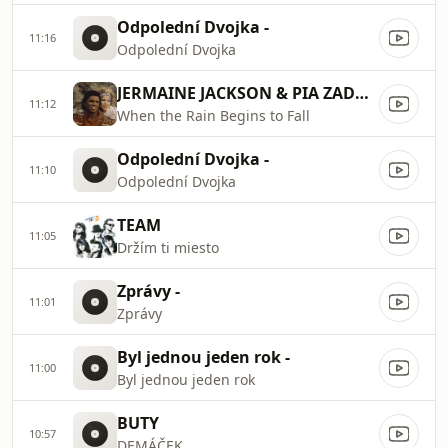
Odpolední Dvojka -
11:16
Odpolední Dvojka
JERMAINE JACKSON & PIA ZADORA
11:12
When the Rain Begins to Fall
Odpolední Dvojka -
11:10
Odpolední Dvojka
TEAM
11:05
Držím ti miesto
Zprávy -
11:01
Zprávy
Byl jednou jeden rok -
11:00
Byl jednou jeden rok
BUTY
10:57
DEMÁČEK