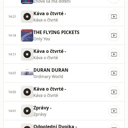
Znova sa ma dotkni
Káva o čtvrté -
14:21
Káva o čtvrté
THE FLYING PICKETS
14:18
Only You
Káva o čtvrté -
14:11
Káva o čtvrté
DURAN DURAN
14:07
Ordinary World
Káva o čtvrté -
14:05
Káva o čtvrté
Zprávy -
14:01
Zprávy
Odpolední Dvojka -