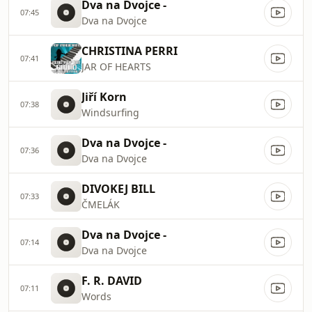
Dva na Dvojce -
07:45
Dva na Dvojce
CHRISTINA PERRI
07:41
JAR OF HEARTS
Jiří Korn
07:38
Windsurfing
Dva na Dvojce -
07:36
Dva na Dvojce
DIVOKEJ BILL
07:33
ČMELÁK
Dva na Dvojce -
07:14
Dva na Dvojce
F. R. DAVID
07:11
Words