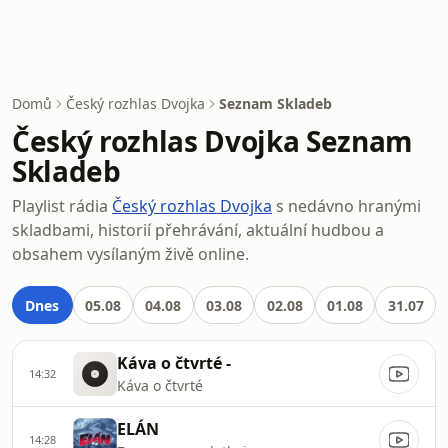
Domů
Český rozhlas Dvojka
Seznam Skladeb
Český rozhlas Dvojka Seznam
Skladeb
Playlist rádia
Český rozhlas Dvojka
s nedávno hranými
skladbami, historií přehrávání, aktuální hudbou a
obsahem vysílaným živě online.
Dnes
05.08
04.08
03.08
02.08
01.08
31.07
Káva o čtvrté -
14:32
Káva o čtvrté
ELÁN
14:28