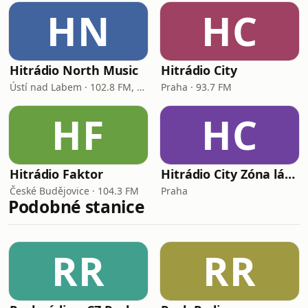
HN
HC
Hitrádio North Music
Hitrádio City
Ústí nad Labem · 102.8 FM, 106.2 FM
Praha · 93.7 FM
HF
HC
Hitrádio Faktor
Hitrádio City Zóna lásky
České Budějovice · 104.3 FM
Praha
Podobné stanice
RR
RR