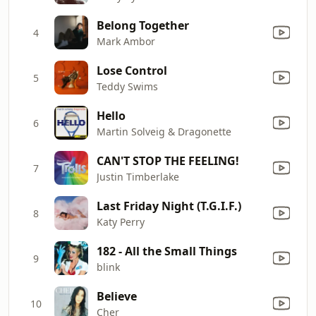
Belong Together
4
Mark Ambor
Lose Control
5
Teddy Swims
Hello
6
Martin Solveig & Dragonette
CAN'T STOP THE FEELING!
7
Justin Timberlake
Last Friday Night (T.G.I.F.)
8
Katy Perry
182 - All the Small Things
9
blink
Believe
10
Cher