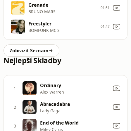
Grenade
01:51
BRUNO MARS
Freestyler
01:47
BOMFUNK MC'S
Zobrazit Seznam
Nejlepší Skladby
Ordinary
1
Alex Warren
Abracadabra
2
Lady Gaga
End of the World
3
Miley Cyrus