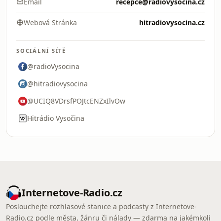
Email
recepce@radiovysocina.cz
Webová Stránka
hitradiovysocina.cz
SOCIÁLNÍ SÍTĚ
@radioVysocina
@hitradiovysocina
@UCIQ8VDrsfPOJtcENZxIlvOw
Hitrádio Vysočina
Internetove-Radio.cz
Poslouchejte rozhlasové stanice a podcasty z Internetove-
Radio.cz podle města, žánru či nálady — zdarma na jakémkoli