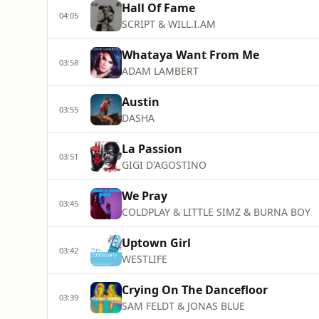
Hall Of Fame
04:05
SCRIPT & WILL.I.AM
Whataya Want From Me
03:58
ADAM LAMBERT
Austin
03:55
DASHA
La Passion
03:51
GIGI D'AGOSTINO
We Pray
03:45
COLDPLAY & LITTLE SIMZ & BURNA BOY
Uptown Girl
03:42
WESTLIFE
Crying On The Dancefloor
03:39
SAM FELDT & JONAS BLUE