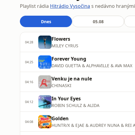
Playlist rádia
Hitrádio Vysočina
s nedávno hranými s
Dnes
05.08
Flowers
04:28
MILEY CYRUS
Forever Young
04:25
DAVID GUETTA & ALPHAVILLE & AVA MAX
Venku je na nule
04:16
CHINASKI
In Your Eyes
04:12
ROBIN SCHULZ & ALIDA
Golden
04:08
HUNTR/X & EJAE & AUDREY NUNA & REI 