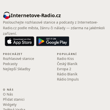
Internetove-Radio.cz
Poslouchejte rozhlasové stanice a podcasty z Internetove-
Radio.cz podle města, žánru či nálady — zdarma na jakémkoli
zařízení.
PROCHÁZET
POPULÁRNÍ
Rozhlasové stanice
Radio Kiss
Podcasty
Český Blaník
Nejlepší Skladby
Evropa 2
Rádio Blaník
Rádio Impuls
O NÁS
O Nás
Přidat stanici
Widgety
Zpětná Vazba