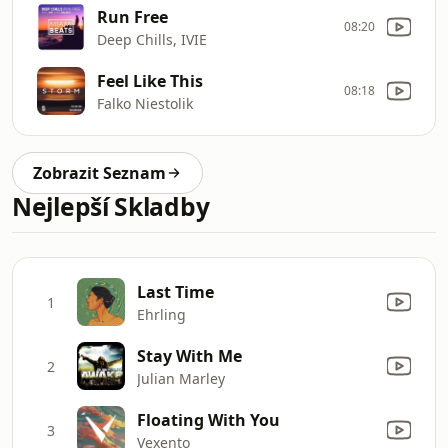
Run Free
08:20
Deep Chills, IVIE
Feel Like This
08:18
Falko Niestolik
Zobrazit Seznam
Nejlepší Skladby
Last Time
1
Ehrling
Stay With Me
2
Julian Marley
Floating With You
3
Vexento