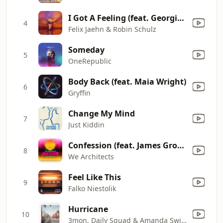
I Got A Feeling (feat. Georgia Ku)
4
Felix Jaehn & Robin Schulz
Someday
5
OneRepublic
Body Back (feat. Maia Wright)
6
Gryffin
Change My Mind
7
Just Kiddin
Confession (feat. James Grover)
8
We Architects
Feel Like This
9
Falko Niestolik
Hurricane
10
3mon, Daily Squad & Amanda Swickle