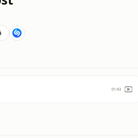
é
01:43