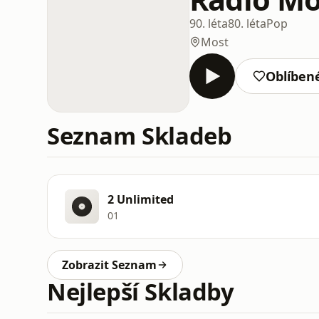
90. léta
80. léta
Pop
Most
Oblíben
Seznam Skladeb
2 Unlimited
01
Zobrazit Seznam
Nejlepší Skladby