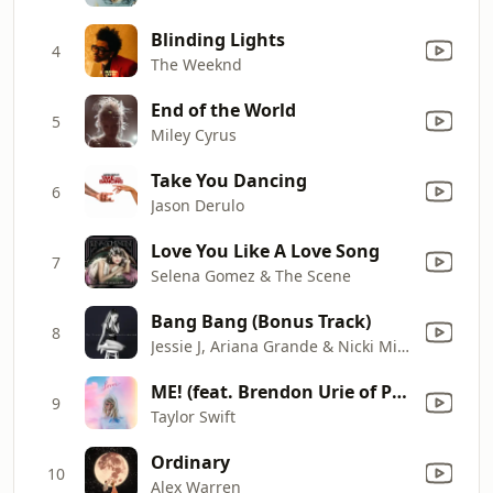
Blinding Lights
4
The Weeknd
End of the World
5
Miley Cyrus
Take You Dancing
6
Jason Derulo
Love You Like A Love Song
7
Selena Gomez & The Scene
Bang Bang (Bonus Track)
8
Jessie J, Ariana Grande & Nicki Minaj
ME! (feat. Brendon Urie of Panic! At The Disco)
9
Taylor Swift
Ordinary
10
Alex Warren