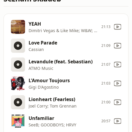
YEAH
21:13
Dimitri Vegas & Like Mike; W&W; Marnik; Dimitri Vegas
Love Parade
21:09
Cassian
Levandule (feat. Sebastian)
21:07
ATMO Music
L'Amour Toujours
21:03
Gigi D'Agostino
Lionheart (Fearless)
21:00
Joel Corry; Tom Grennan
Unfamiliar
20:57
SeeB; GOODBOYS; HRVY