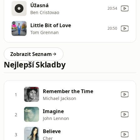
Úžasná
20:54
Ben Cristovao
Little Bit of Love
20:50
Tom Grennan
Zobrazit Seznam
Nejlepší Skladby
Remember the Time
1
Michael Jackson
Imagine
2
John Lennon
Believe
3
Cher