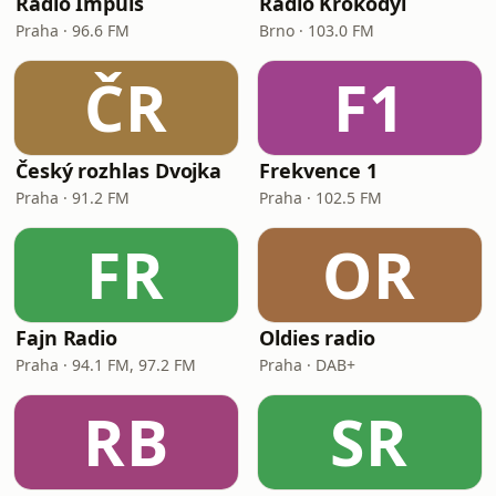
Rádio Impuls
Rádio Krokodýl
Praha · 96.6 FM
Brno · 103.0 FM
ČR
F1
Český rozhlas Dvojka
Frekvence 1
Praha · 91.2 FM
Praha · 102.5 FM
FR
OR
Fajn Radio
Oldies radio
Praha · 94.1 FM, 97.2 FM
Praha · DAB+
RB
SR