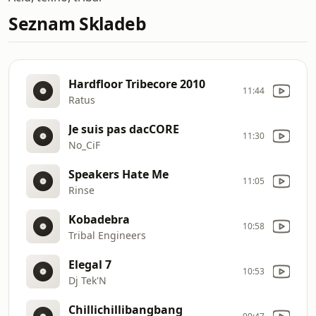
Seznam Skladeb
Hardfloor Tribecore 2010
11:44
Ratus
Je suis pas dacCORE
11:30
No_CiF
Speakers Hate Me
11:05
Rinse
Kobadebra
10:58
Tribal Engineers
Elegal 7
10:53
Dj Tek'N
Chillichillibangbang