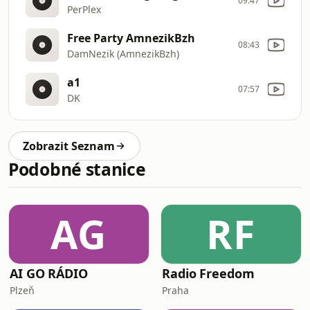
09:47
PerPlex
Free Party AmnezikBzh
08:43
DamNezik (AmnezikBzh)
a1
07:57
DK
Zobrazit Seznam
Podobné stanice
AG
RF
AI GO RÁDIO
Radio Freedom
Plzeň
Praha