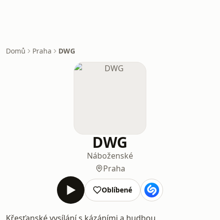
Domů
Praha
DWG
DWG
Náboženské
Praha
Oblíbené
Křesťanské vysílání s kázáními a hudbou