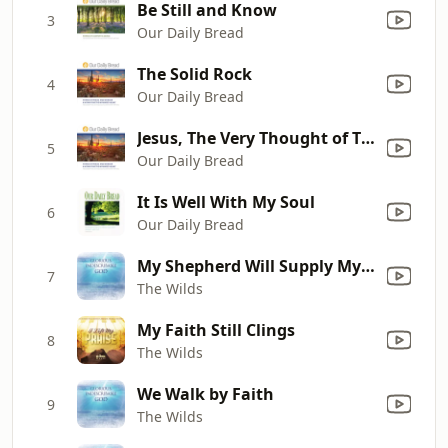
Be Still and Know
3
Our Daily Bread
The Solid Rock
4
Our Daily Bread
Jesus, The Very Thought of Thee
5
Our Daily Bread
It Is Well With My Soul
6
Our Daily Bread
My Shepherd Will Supply My Need
7
The Wilds
My Faith Still Clings
8
The Wilds
We Walk by Faith
9
The Wilds