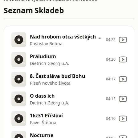
Seznam Skladeb
Nad hrobom otca všetkých veriacich
04:22
Rastislav Betina
Präludium
04:20
Dietrich Georg u.A.
8. Čest sláva buď Bohu
04:17
Píseň nového života
O dass ich
04:13
Dietrich Georg u.A.
16z31 Přísloví
04:10
Pavel Štětina
Nocturne