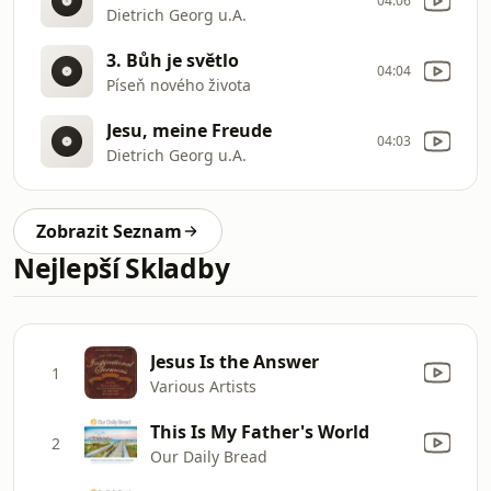
04:06
Dietrich Georg u.A.
3. Bůh je světlo
04:04
Píseň nového života
Jesu, meine Freude
04:03
Dietrich Georg u.A.
Zobrazit Seznam
Nejlepší Skladby
Jesus Is the Answer
1
Various Artists
This Is My Father's World
2
Our Daily Bread