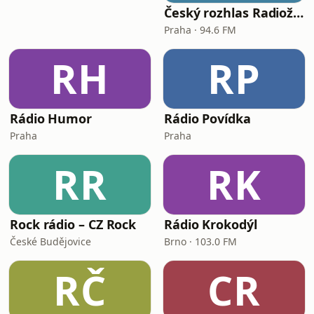
Český rozhlas Radiožurnál
Praha · 94.6 FM
RH
RP
Rádio Humor
Rádio Povídka
Praha
Praha
RR
RK
Rock rádio – CZ Rock
Rádio Krokodýl
České Budějovice
Brno · 103.0 FM
RČ
CR