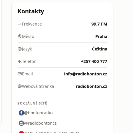
Kontakty
Frekvence
99.7 FM
Město
Praha
Jazyk
Čeština
Telefon
+257 400 777
Email
info@radiobonton.cz
Webová Stránka
radiobonton.cz
SOCIÁLNÍ SÍTĚ
@bontonradio
@radiobontoncz