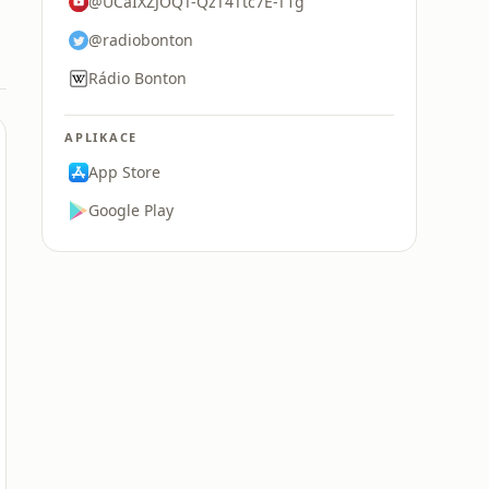
@UCaIXZJOQT-QzT4Ttc7E-T1g
@radiobonton
Rádio Bonton
APLIKACE
App Store
Google Play