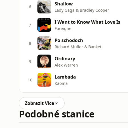
Shallow
6
Lady Gaga & Bradley Cooper
I Want to Know What Love Is
7
Foreigner
Po schodoch
8
Richard Müller & Banket
Ordinary
9
Alex Warren
Lambada
10
Kaoma
Zobrazit Více
Podobné stanice