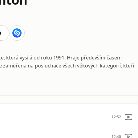
é
e, která vysílá od roku 1991. Hraje především časem
je zaměřena na posluchače všech věkových kategorií, kteří
12:52
12:40