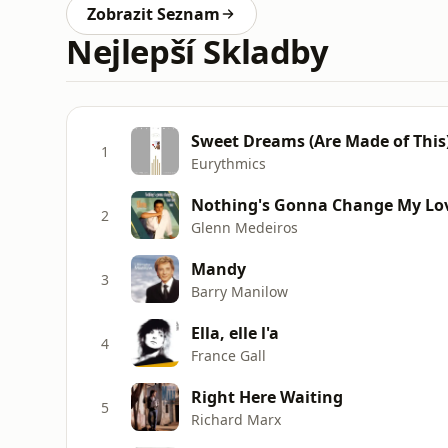
Zobrazit Seznam
Nejlepší Skladby
Sweet Dreams (Are Made of This
1
Eurythmics
Nothing's Gonna Change My Lov
2
Glenn Medeiros
Mandy
3
Barry Manilow
Ella, elle l'a
4
France Gall
Right Here Waiting
5
Richard Marx