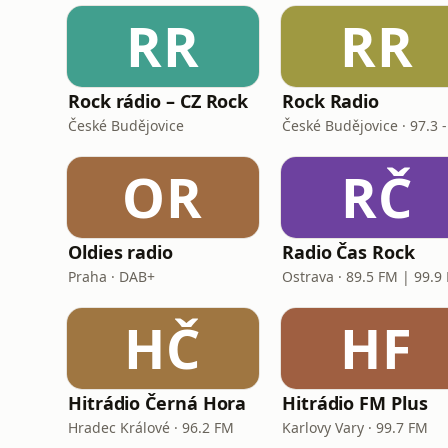
RR
RR
Rock rádio – CZ Rock
Rock Radio
České Budějovice
OR
RČ
Oldies radio
Radio Čas Rock
Praha · DAB+
Ostrava · 89.5 FM | 99.9
HČ
HF
Hitrádio Černá Hora
Hitrádio FM Plus
Hradec Králové · 96.2 FM
Karlovy Vary · 99.7 FM