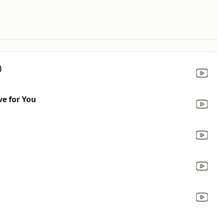
)
e for You