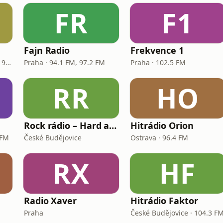
FR
F1
Fajn Radio
Frekvence 1
České Budějovice · 97.3 - 99.7 FM
Praha · 94.1 FM, 97.2 FM
Praha · 102.5 FM
RR
HO
Rock rádio – Hard and Heavy
Hitrádio Orion
 FM
České Budějovice
Ostrava · 96.4 FM
RX
HF
Radio Xaver
Hitrádio Faktor
Praha
České Budějovice · 104.3 F