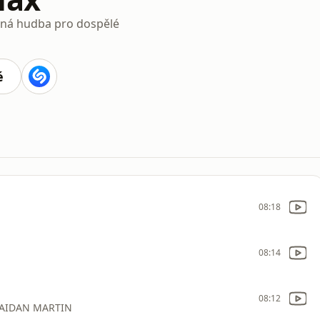
ná hudba pro dospělé
é
08:18
08:14
08:12
 AIDAN MARTIN