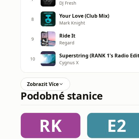
DJ Fresh
Your Love (Club Mix)
8
Mark Knight
Ride It
9
Regard
Superstring (RANK 1's Radio Edit
10
Cygnus X
Zobrazit Více
Podobné stanice
RK
E2