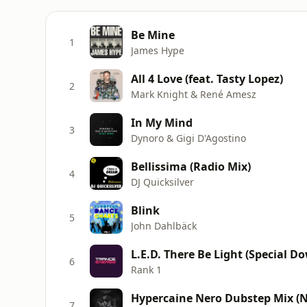
Be Mine
1
James Hype
All 4 Love (feat. Tasty Lopez)
2
Mark Knight & René Amesz
In My Mind
3
Dynoro & Gigi D'Agostino
Bellissima (Radio Mix)
4
DJ Quicksilver
Blink
5
John Dahlbäck
L.E.D. There Be Light (Special D
6
Rank 1
Hypercaine Nero Dubstep Mix (N
7