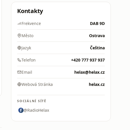
Kontakty
Frekvence
DAB 9D
Město
Ostrava
Jazyk
Čeština
Telefon
+420 777 937 937
Email
helax@helax.cz
Webová Stránka
helax.cz
SOCIÁLNÍ SÍTĚ
@RadioHelax