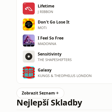
Lifetime
J RIBBON
Don't Go Lose It
MOTi
I Feel So Free
MADONNA
Sensitivinty
THE SHAPESHIFTERS
Galaxy
KUNGS & THEOPHILUS LONDON
Zobrazit Seznam
Nejlepší Skladby