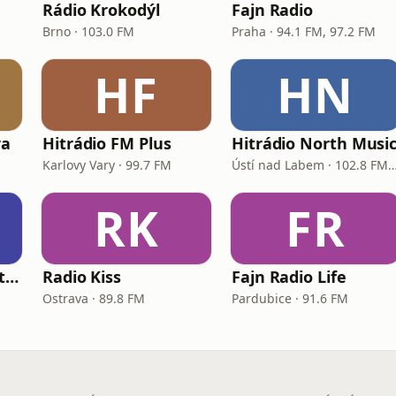
Rádio Krokodýl
Fajn Radio
Brno · 103.0 FM
Praha · 94.1 FM, 97.2 FM
HF
HN
ra
Hitrádio FM Plus
Hitrádio North Musi
Karlovy Vary · 99.7 FM
Ústí nad Labem · 102.8 FM, 1
RK
FR
Hitrádio City - Desítka
Radio Kiss
Fajn Radio Life
Ostrava · 89.8 FM
Pardubice · 91.6 FM