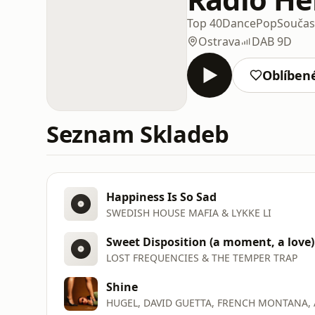
Top 40
Dance
Pop
Součas
Ostrava
DAB 9D
Oblíben
Seznam Skladeb
Happiness Is So Sad
SWEDISH HOUSE MAFIA & LYKKE LI
Sweet Disposition (a moment, a love)
LOST FREQUENCIES & THE TEMPER TRAP
Shine
HUGEL, DAVID GUETTA, FRENCH MONTANA,