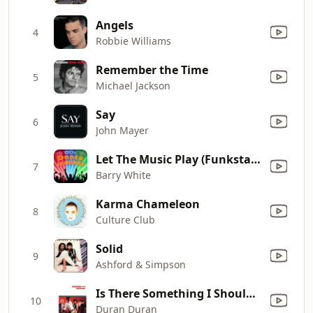
Angels
4
Robbie Williams
Remember the Time
5
Michael Jackson
Say
6
John Mayer
Let The Music Play (Funkstar De Luxe vs. Barry White)
7
Barry White
Karma Chameleon
8
Culture Club
Solid
9
Ashford & Simpson
Is There Something I Should Know?
10
Duran Duran