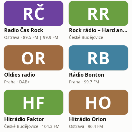
RČ
RR
Radio Čas Rock
Rock rádio – Hard and Heavy
Ostrava · 89.5 FM | 99.9 FM
České Budějovice
OR
RB
Oldies radio
Rádio Bonton
Praha · DAB+
Praha · 99.7 FM
HF
HO
Hitrádio Faktor
Hitrádio Orion
České Budějovice · 104.3 FM
Ostrava · 96.4 FM