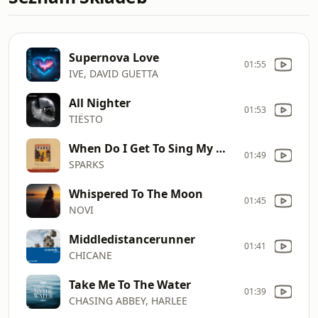
Supernova Love
01:55
IVE, DAVID GUETTA
All Nighter
01:53
TIËSTO
When Do I Get To Sing My Way
01:49
SPARKS
Whispered To The Moon
01:45
NOVI
Middledistancerunner
01:41
CHICANE
Take Me To The Water
01:39
CHASING ABBEY, HARLEE