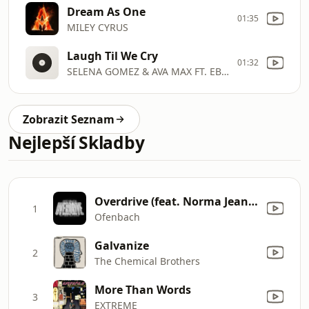
Dream As One
01:35
MILEY CYRUS
Laugh Til We Cry
01:32
SELENA GOMEZ & AVA MAX FT. EBBA
Zobrazit Seznam
Nejlepší Skladby
Overdrive (feat. Norma Jean Martine)
1
Ofenbach
Galvanize
2
The Chemical Brothers
More Than Words
3
EXTREME