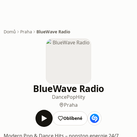
Domů
Praha
BlueWave Radio
BlueWave Radio
Dance
Pop
Hity
Praha
Oblíbené
Modern Pop & Dance Hits – nonstop energie 24/7