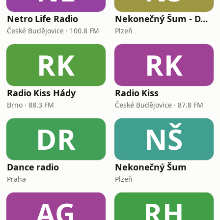
Netro Life Radio
Nekonečný Šum - Dance Hits
České Budějovice · 100.8 FM
Plzeň
RK
RK
Radio Kiss Hády
Radio Kiss
Brno · 88.3 FM
České Budějovice · 87.8 FM
DR
NŠ
Dance radio
Nekonečný Šum
Praha
Plzeň
AG
RH