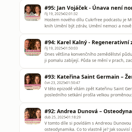
konvenčním zemědělstvím, jak obdělávání pů
#95: Jan Vojáček - Únava není no
zemědělství uživit svět. Zárov
říj 19, 2025
02:01:32
Hostem nového dílu Cukrfree podcastu je MU
knih Umění být zdráv, Umění nemoci a nově
proč únava není přirozený stav, ale signál tě
co znamená ztráta životní energie, proč se tol
#94: Karel Kalný - Regenerativní
správně“,
říj 19, 2025
01:50:03
Dnes většina konvenčního zemědělství půdu 
ji pomalu zabíjejí. Půda se mění v prach, za
Kalným z farmy Mitrovský Angus jsme si ale 
zemědělství, které půdu nevysává, ale léčí.
#93: Kateřina Saint Germain – Ž
tom, že změna musí při
čvn 23, 2025
01:50:47
V této epizodě vítám zpět Kateřinu Saint Ge
posledního setkání prošla velkou proměnou: z
ženských kruhů a dvojnásobnou maminkou. Po
co ji přivedlo k ženským kruhům, ale i o sti
#92: Andrea Dunová – Osteodyn
ženské en
dub 25, 2025
01:18:29
V tomto díle si povídám s Andreou Dunovou 
osteodynamika. Co to vlastně je? Jak souvisí 