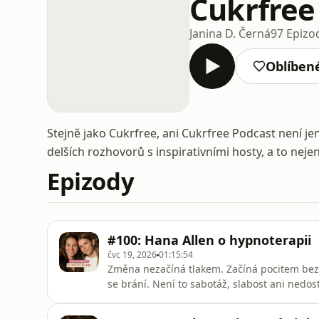
Cukrfree
Janina D. Černá
97 Epizo
Oblíben
Stejně jako Cukrfree, ani Cukrfree Podcast není jen 
delších rozhovorů s inspirativními hosty, a to nejen 
Epizody
#100: Hana Allen o hypnoterapii
čvc 19, 2026
01:15:54
Změna nezačíná tlakem. Začíná pocitem bezpe
se brání. Není to sabotáž, slabost ani nedos
tě snaží udržet v bezpečí. Nejen o tom jse
mojí dobrou kamarádkou, která byla hostem 