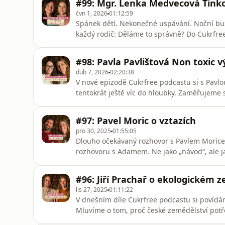
#99: Mgr. Lenka Medvecová Tinko
vztahy, mateřst
čvn 1, 2026
01:12:59
Spánek dětí. Nekonečné uspávání. Noční buze
každý rodič: Děláme to správně? Do Cukrfre
Tinková, antropoložka a výzkumnice, která
fenoménu uspávání. Povídaly jsme si o tom, 
#98: Pavla Pavlištová Non toxic v
uspávání hluboce zakořeněné v
dub 7, 2026
02:20:38
V nové epizodě Cukrfree podcastu si s Pavlo
tentokrát ještě víc do hloubky. Zaměřujeme se
přehlížená, a velkou část rozhovoru věnujem
oxaláty negativně ovlivňovat naše tělo, ve 
#97: Pavel Moric o vztazích
vhodné jejich příj
pro 30, 2025
01:55:05
Dlouho očekávaný rozhovor s Pavlem Morice
rozhovoru s Adamem. Ne jako „návod“, ale ja
mezi námi - v blízkosti, v napětí, v neporozu
emocích, očekáváních a o tom, co často neum
#96: Jiří Prachař o ekologickém 
pro každého, kdo někdy ve
lis 27, 2025
01:11:22
V dnešním díle Cukrfree podcastu si povídá
Mluvíme o tom, proč české zemědělství potř
moderní způsoby hospodaření špatně. Vysvě