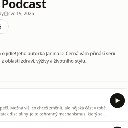
 Podcast
dy
čvc 19, 2026
é
o jídle! Jeho autorka Janina D. Černá vám přináší sérii
z oblasti zdraví, výživy a životního stylu.
čí. Možná víš, co chceš změnit, ale nějaká část v tobě
tatek disciplíny. Je to ochranný mechanismus, který se
m si povídala s Hankou Allen, RTT® hypnoterapeutkou a
Cukrfree Podcastu už počtvrté. Probraly jsme také