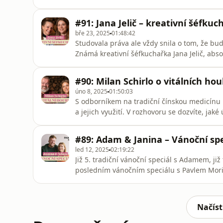
s jizvami, blokádami, i o tom, jak může tat
nebo seniorům. Dozvíte se také, co je to KIS
#91: Jana Jelič – kreativní šéfku
nerozpoznán a
bře 23, 2025
01:48:42
Studovala práva ale vždy snila o tom, že bude
Známá kreativní šéfkuchařka Jana Jelič, abs
právnička, bývalá profesionální sportovkyně 
jednoduchým principům jíst kvalitně, byla
#90: Milan Schirlo o vitálních ho
CUKRFREE⁠⁠Cukr
úno 8, 2025
01:50:03
S odborníkem na tradiční čínskou medicínu 
a jejich využití. V rozhovoru se dozvíte, jaké
oblíbené produkty z vitálních hub. PODPOŘTE
oblíbené místo s nejkvalitnějšími funkčními
#89: Adam & Janina – Vánoční spe
kosmetikou a d
led 12, 2025
02:19:22
Již 5. tradiční vánoční speciál s Adamem, již
posledním vánočním speciálu s Pavlem Mori
Pavla, jak se nám líbí na Šumavě a možná i 
vánočního/lednového speciálu přeje Janina
Cukrfree Shop je naše obl
Načíst