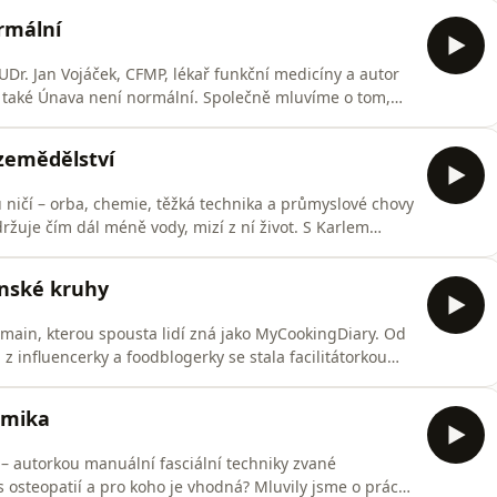
dy ovlivňuje uhlík, vodu i klima a zda může ekologické
rmální
Dr. Jan Vojáček, CFMP, lékař funkční medicíny a autor
 také Únava není normální. Společně mluvíme o tom,
la, že je čas se zastavit a něco změnit. Honza vysvětluje,
ik lidí cítí vyčerpaně i přesto, že „dělají všechno
 zemědělství
ničí – orba, chemie, těžká technika a průmyslové chovy
držuje čím dál méně vody, mizí z ní život. S Karlem
povídali o úplně jiné cestě. O regenerativním
 O zvířatech, která nejsou problémem, ale řešením. O
enské kruhy
rmain, kterou spousta lidí zná jako MyCookingDiary. Od
 influencerky a foodblogerky se stala facilitátorkou
vídáme si o jejím osobním vývoji, o mateřství, o tom,
nných stránkách online světa, rodičovství a uzdravování
amika
– autorkou manuální fasciální techniky zvané
s osteopatií a pro koho je vhodná? Mluvily jsme o práci