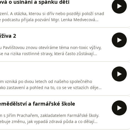
vá o usínání a spánku dětí
ní. A otázka, kterou si dřív nebo později položí snad
e podcastu přijala pozvání Mgr. Lenka Medvecová
 se dlouhodobě věnuje tématu dětského spánku a
jak jazyk formuje naše vnímání rodičovství, proč je
ýživa 2
u Pavlištovou znovu otevíráme téma non-toxic výživy,
 na rizika rostlinné stravy, která často zůstávají
e oxalátům. V tomto dílu Pavla vysvětluje, jak mohou
kterých potravinách se nachází a pro koho může být
m vzniká po dvou letech od našeho společného
ko zastavení a pohled na to, co se ve vztazích děje
mění i ve chvílích, kdy se znovu potkáváme. O těle,
íme pojmenovat, ale všichni to žijeme. Tenhle díl je
zemědělství a farmářské škole
m s Jiřím Prachařem, zakladatelem Farmářské školy.
ebuje změnu, jak vypadá zdravá půda a co dělají
tlujeme rozdíl mezi ekologickým, biodynamickým a