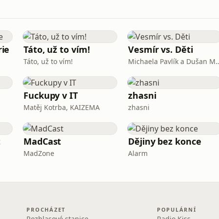
ie
Táto, už to vím!
Vesmír vs. Děti
Táto, už to vím!
Michaela Pavlík a 
Fuckupy v IT
zhasni
Matěj Kotrba, KAIZEMA
zhasni
t
MadCast
Dějiny bez konce
MadZone
Alarm
PROCHÁZET
POPULÁRNÍ
Rozhlasové stanice
Radio Kiss