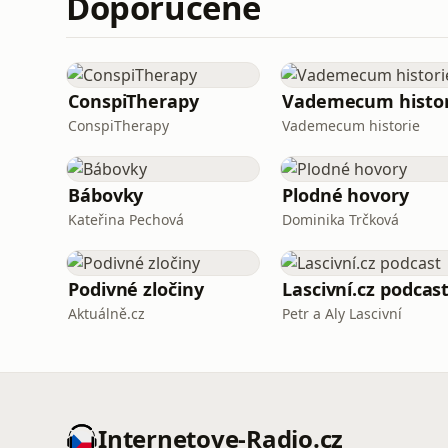
Doporučené
ConspiTherapy
Vademecum histor
ConspiTherapy
Vademecum historie
Bábovky
Plodné hovory
Kateřina Pechová
Dominika Trčková
Podivné zločiny
Lascivní.cz podcas
Aktuálně.cz
Petr a Aly Lascivní
Internetove-Radio.cz