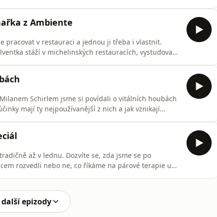
o jemná metoda pomoci v těhotenství, při vývoji miminek
S a KIDD syndrom, jak se projevuje, proč často zůstává
chařka z Ambiente
 pracovat v restauraci a jednou ji třeba i vlastnit.
olventka stáží v michelinských restauracích, vystudovaná
a milovnice minimalismu, jejíž misí je ukázat jak díky
 hostem dalšího dílu Cukrfree Podcastu.PODPOŘTE
ubách
Milanem Schirlem jsme si povídali o vitálních houbách
 účinky mají ty nejpoužívanější z nich a jak vznikají
 CUKRFREE⁠⁠Cukrfreeshop.cz⁠⁠ - Cukrfree Shop je naše
 doplňky stravy, cukrfree dobrotami, 100% přírodní
ciál
 tradičně až v lednu. Dozvíte se, zda jsme se po
cem rozvedli nebo ne, co říkáme na párové terapie u
to, co Adam dělá za práci.Příjemný poslech dalšího
 &amp; Adam ❤️PODPOŘTE CUKRFREE⁠⁠Cukrfreeshop.cz⁠⁠ -
 další epizody